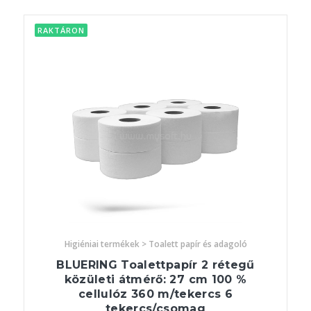
RAKTÁRON
Higiéniai termékek > Toalett papír és adagoló
BLUERING Toalettpapír 2 rétegű
közületi átmérő: 27 cm 100 %
cellulóz 360 m/tekercs 6
tekercs/csomag