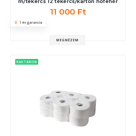
m/tekercs 12 tekercs/karton hófehér
11 000 Ft
1 év garancia
MEGNÉZEM
RAKTÁRON