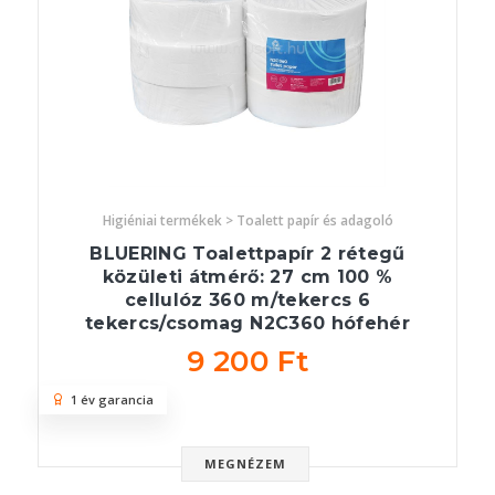
Higiéniai termékek > Toalett papír és adagoló
BLUERING Toalettpapír 2 rétegű
közületi átmérő: 27 cm 100 %
cellulóz 360 m/tekercs 6
tekercs/csomag N2C360 hófehér
9 200 Ft
1 év garancia
MEGNÉZEM