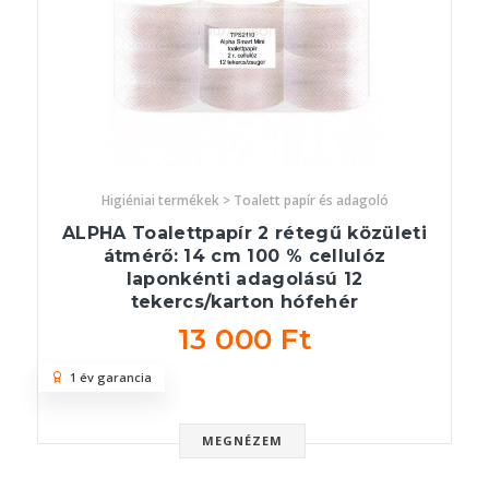
Higiéniai termékek > Toalett papír és adagoló
ALPHA Toalettpapír 2 rétegű közületi
átmérő: 14 cm 100 % cellulóz
laponkénti adagolású 12
tekercs/karton hófehér
13 000 Ft
1 év garancia
MEGNÉZEM