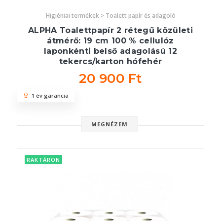
Higiéniai termékek > Toalett papír és adagoló
ALPHA Toalettpapír 2 rétegű közületi
átmérő: 19 cm 100 % cellulóz
laponkénti belső adagolású 12
tekercs/karton hófehér
20 900 Ft
1 év garancia
MEGNÉZEM
RAKTÁRON