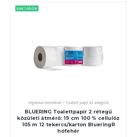
RAKTÁRON
Higiéniai termékek > Toalett papír és adagoló
BLUERING Toalettpapír 2 rétegű
közületi átmérő: 19 cm 100 % cellulóz
105 m 12 tekercs/karton BlueringR
hófehér