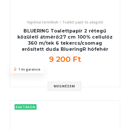
Higiéniai termékek > Toalett papír és adagoló
BLUERING Toalettpapír 2 rétegű
közületi átmérő:27 cm 100% cellulóz
360 m/tek 6 tekercs/csomag
erősített duda BlueringR hófehér
9 200 Ft
1 év garancia
MEGNÉZEM
RAKTÁRON