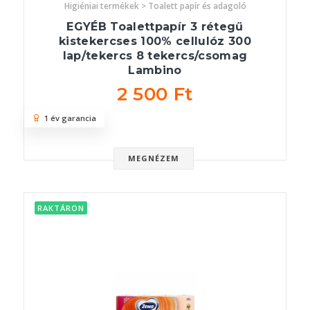
Higiéniai termékek > Toalett papír és adagoló
EGYÉB Toalettpapír 3 rétegű
kistekercses 100% cellulóz 300
lap/tekercs 8 tekercs/csomag
Lambino
2 500 Ft
1 év garancia
MEGNÉZEM
RAKTÁRON