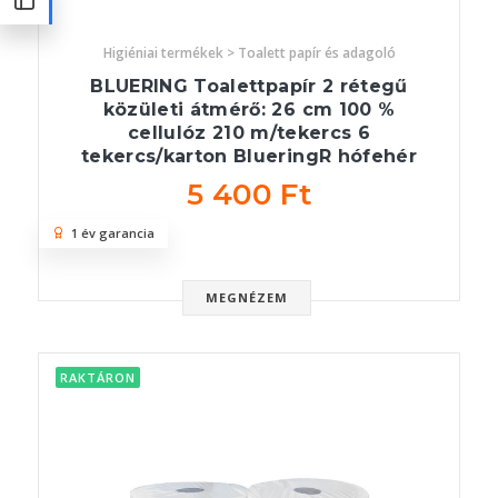
Higiéniai termékek > Toalett papír és adagoló
BLUERING Toalettpapír 2 rétegű
közületi átmérő: 26 cm 100 %
cellulóz 210 m/tekercs 6
tekercs/karton BlueringR hófehér
5 400 Ft
1 év garancia
MEGNÉZEM
RAKTÁRON