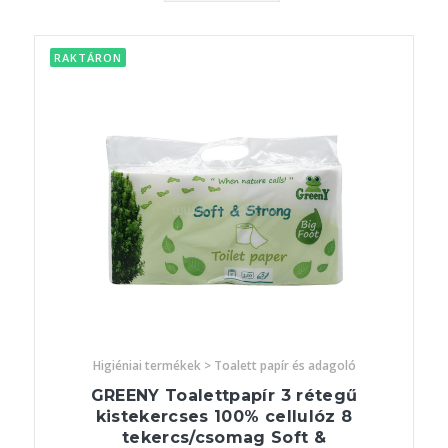
RAKTÁRON
Higiéniai termékek > Toalett papír és adagoló
GREENY Toalettpapír 3 rétegű
kistekercses 100% cellulóz 8
tekercs/csomag Soft &