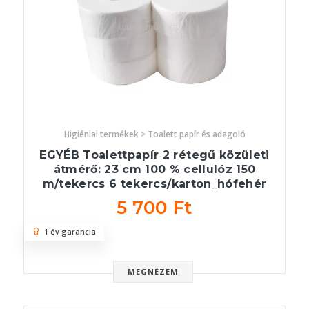
Higiéniai termékek > Toalett papír és adagoló
EGYÉB Toalettpapír 2 rétegű közületi
átmérő: 23 cm 100 % cellulóz 150
m/tekercs 6 tekercs/karton_hófehér
5 700 Ft
1 év garancia
MEGNÉZEM