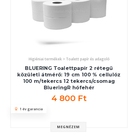
Higiéniai termékek > Toalett papír és adagoló
BLUERING Toalettpapír 2 rétegű
közületi átmérő: 19 cm 100 % cellulóz
100 m/tekercs 12 tekercs/csomag
BlueringR hófehér
4 800 Ft
1 év garancia
MEGNÉZEM