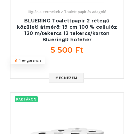
Higiéniai termékek > Toalett papír és adagoló
BLUERING Toalettpapír 2 rétegű
közületi átmérő: 19 cm 100 % cellulóz
120 m/tekercs 12 tekercs/karton
BlueringR hófehér
5 500 Ft
1 év garancia
MEGNÉZEM
RAKTÁRON