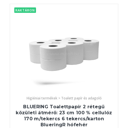
RAKTÁRON
Higiéniai termékek > Toalett papír és adagoló
BLUERING Toalettpapír 2 rétegű
közületi átmérő: 23 cm 100 % cellulóz
170 m/tekercs 6 tekercs/karton
BlueringR hófehér