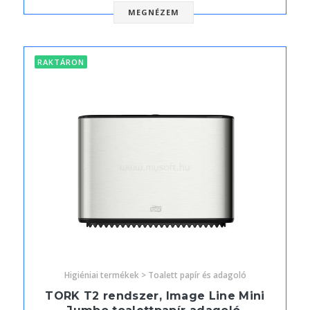
MEGNÉZEM
RAKTÁRON
Higiéniai termékek > Toalett papír és adagoló
TORK T2 rendszer, Image Line Mini