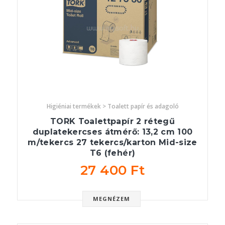
Higiéniai termékek > Toalett papír és adagoló
TORK Toalettpapír 2 rétegű
duplatekercses átmérő: 13,2 cm 100
m/tekercs 27 tekercs/karton Mid-size
T6 (fehér)
27 400 Ft
MEGNÉZEM