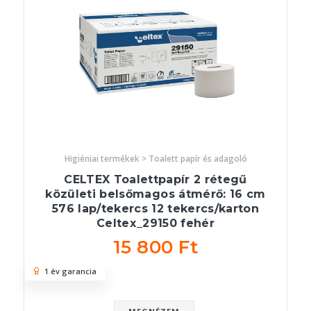
Higiéniai termékek > Toalett papír és adagoló
CELTEX Toalettpapír 2 rétegű
közületi belsőmagos átmérő: 16 cm
576 lap/tekercs 12 tekercs/karton
Celtex_29150 fehér
15 800 Ft
1 év garancia