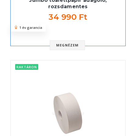
Jumbo toalettpapír adagoló,
rozsdamentes
34 990 Ft
1 év garancia
MEGNÉZEM
RAKTÁRON