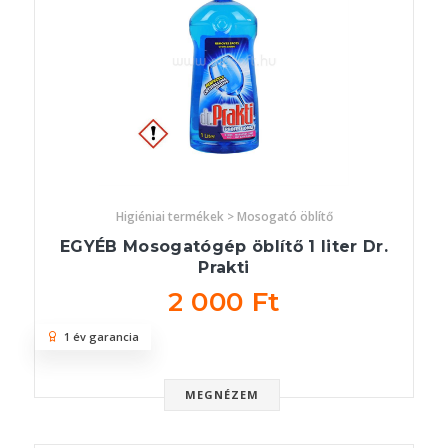
Higiéniai termékek > Mosogató öblítő
EGYÉB Mosogatógép öblítő 1 liter Dr.
Prakti
2 000 Ft
1 év garancia
MEGNÉZEM