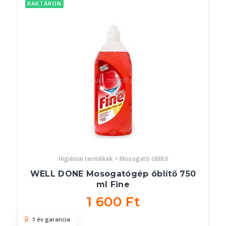
RAKTÁRON
Higiéniai termékek > Mosogató öblítő
WELL DONE Mosogatógép öblítő 750
ml Fine
1 600 Ft
1 év garancia