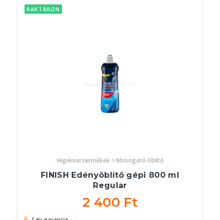
RAKTÁRON
Higiéniai termékek > Mosogató öblítő
FINISH Edényöblítő gépi 800 ml
Regular
2 400 Ft
1 év garancia