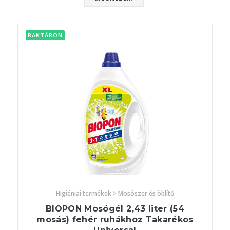
RAKTÁRON
Higiéniai termékek > Mosószer és öblítő
BIOPON Mosógél 2,43 liter (54
mosás) fehér ruhákhoz Takarékos