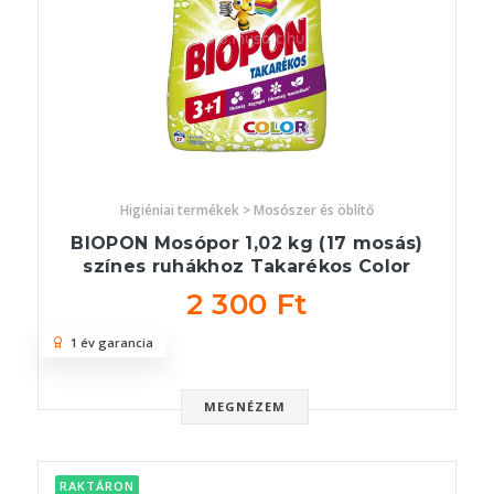
Higiéniai termékek > Mosószer és öblítő
BIOPON Mosópor 1,02 kg (17 mosás)
színes ruhákhoz Takarékos Color
2 300 Ft
1 év garancia
MEGNÉZEM
RAKTÁRON