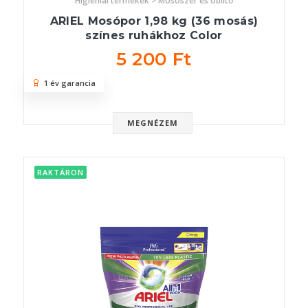
Higiéniai termékek > Mosószer és öblítő
ARIEL Mosópor 1,98 kg (36 mosás)
színes ruhákhoz Color
5 200 Ft
1 év garancia
MEGNÉZEM
RAKTÁRON