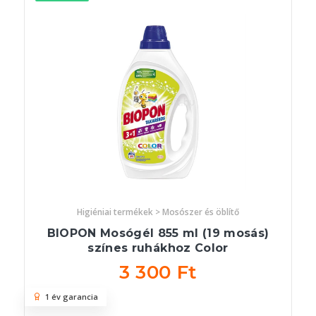
Higiéniai termékek > Mosószer és öblítő
BIOPON Mosógél 855 ml (19 mosás)
színes ruhákhoz Color
3 300 Ft
1 év garancia