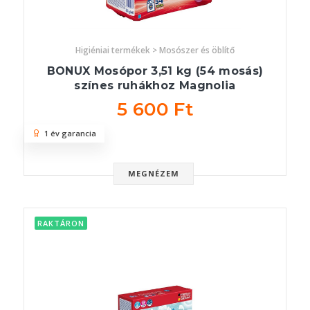
Higiéniai termékek > Mosószer és öblítő
BONUX Mosópor 3,51 kg (54 mosás)
színes ruhákhoz Magnolia
5 600 Ft
1 év garancia
MEGNÉZEM
RAKTÁRON