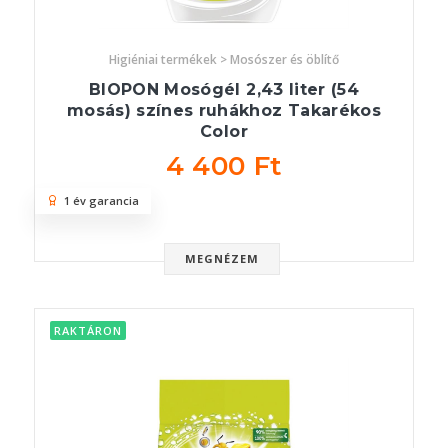
Higiéniai termékek > Mosószer és öblítő
BIOPON Mosógél 2,43 liter (54
mosás) színes ruhákhoz Takarékos
Color
4 400 Ft
1 év garancia
MEGNÉZEM
RAKTÁRON