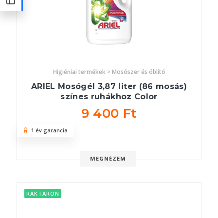
Higiéniai termékek > Mosószer és öblítő
ARIEL Mosógél 3,87 liter (86 mosás)
színes ruhákhoz Color
9 400 Ft
1 év garancia
MEGNÉZEM
RAKTÁRON