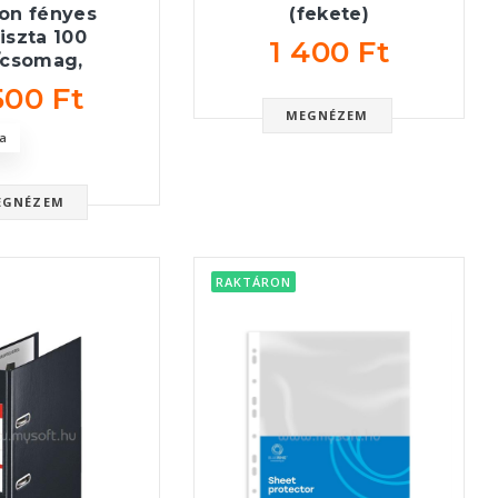
on fényes
(fekete)
tiszta 100
1 400 Ft
/csomag,
500 Ft
MEGNÉZEM
a
EGNÉZEM
RAKTÁRON