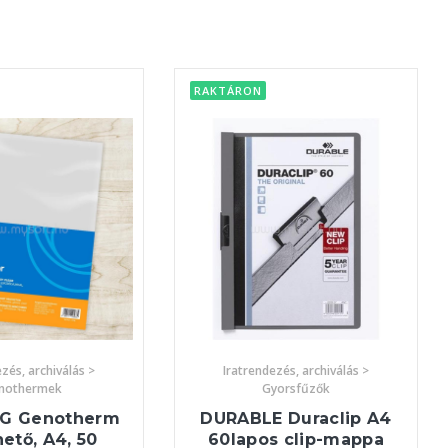
RAKTÁRON
zés, archiválás >
Iratrendezés, archiválás >
nothermek
Gyorsfűzők
NG Genotherm
DURABLE Duraclip A4
hető, A4, 50
60lapos clip-mappa