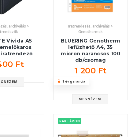
zés, archiválás >
Iratrendezés, archiválás >
atrendezők
Genothermek
E Vivida A5
BLUERING Genotherm
 emelőkaros
lefűzhető A4, 35
 iratrendező
micron narancsos 100
db/csomag
400 Ft
1 200 Ft
1 év garancia
EGNÉZEM
MEGNÉZEM
RAKTÁRON