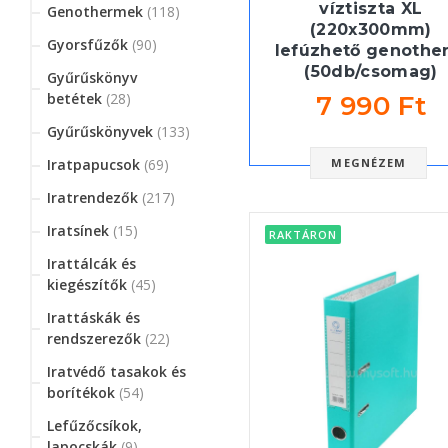
víztiszta XL
Genothermek
(118)
(220x300mm)
Gyorsfűzők
(90)
lefúzhető genothe
(50db/csomag)
Gyűrűskönyv
betétek
(28)
7 990 Ft
Gyűrűskönyvek
(133)
MEGNÉZEM
Iratpapucsok
(69)
Iratrendezők
(217)
Iratsínek
(15)
RAKTÁRON
Irattálcák és
kiegészítők
(45)
Irattáskák és
rendszerezők
(22)
Iratvédő tasakok és
borítékok
(54)
Lefűzőcsíkok,
lapocskák
(9)