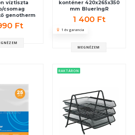
n víztiszta
konténer 420x265x350
b/csomag
mm BlueringR
tő genotherm
1 400 Ft
990 Ft
1 év garancia
EGNÉZEM
MEGNÉZEM
RAKTÁRON