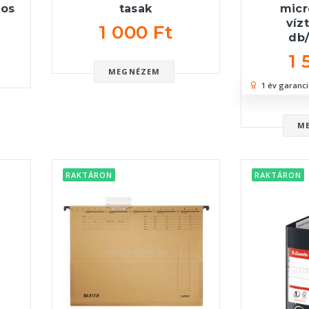
sos
tasak
micr
víz
1 000 Ft
db
1 
MEGNÉZEM
1 év garanci
M
RAKTÁRON
RAKTÁRON