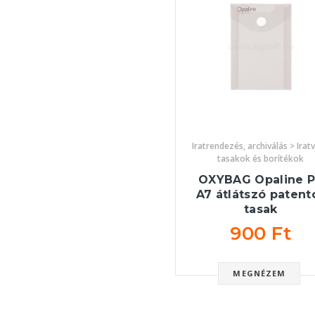
Iratrendezés, archiválás > Irat
tasakok és borítékok
OXYBAG Opaline 
A7 átlátszó patent
tasak
900 Ft
MEGNÉZEM