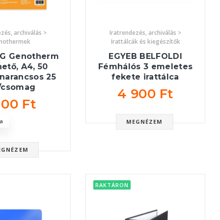
zés, archiválás >
Iratrendezés, archiválás >
nothermek
Irattálcák és kiegészítők
NG Genotherm
EGYEB BELFOLDI
hető, A4, 50
Fémhálós 3 emeletes
narancsos 25
fekete irattálca
/csomag
4 900 Ft
100 Ft
a
MEGNÉZEM
EGNÉZEM
RAKTÁRON