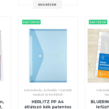
MEGNÉZEM
RAKTÁRON
RAKTÁRON
Iratrendezés, archiválás > Iratvédő
Iratrende
tasakok és borítékok
Ge
m,
HERLITZ PP A4
BLUERI
,
átlátszó kék patentos
lefűz