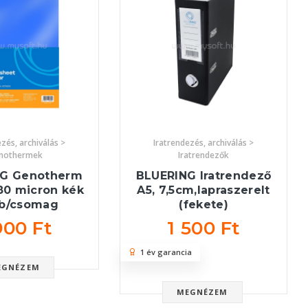
zés, archiválás >
Iratrendezés, archiválás >
nothermek
Iratrendezők
NG Genotherm
BLUERING Iratrendező
80 micron kék
A5, 7,5cm,lapraszerelt
db/csomag
(fekete)
900 Ft
1 500 Ft
1 év garancia
EGNÉZEM
MEGNÉZEM