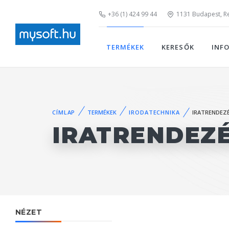
+36 (1) 424 99 44
1131 Budapest, Rei
TERMÉKEK
KERESŐK
INF
CÍMLAP
TERMÉKEK
IRODATECHNIKA
IRATRENDEZÉ
IRATRENDEZÉ
NÉZET