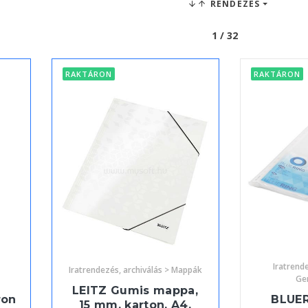
RENDEZÉS
1 / 32
RAKTÁRON
RAKTÁRON
Iratrende
Iratrendezés, archiválás > Mappák
Ge
LEITZ Gumis mappa,
ron
BLUER
15 mm, karton, A4,