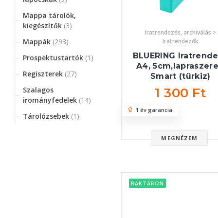
Mappa tárolók,
kiegészítők
(3)
Iratrendezés, archiválás >
Iratrendezők
Mappák
(293)
BLUERING Iratrend
Prospektustartók
(1)
A4, 5cm,lapraszere
Regiszterek
(27)
Smart (türkiz)
1 300 Ft
Szalagos
irományfedelek
(14)
1 év garancia
Tárolózsebek
(1)
MEGNÉZEM
RAKTÁRON