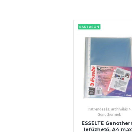
RAKTÁRON
Iratrendezés, archiválás >
Genothermek
ESSELTE Genother
lefűzhető, A4 maxi