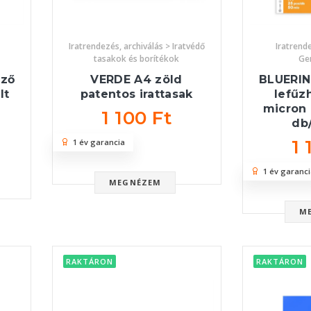
Iratrendezés, archiválás > Iratvédő
Iratrende
tasakok és borítékok
Ge
ező
VERDE A4 zöld
BLUERI
lt
patentos irattasak
lefűz
micron 
1 100 Ft
db
1 
1 év garancia
1 év garanci
MEGNÉZEM
M
RAKTÁRON
RAKTÁRON