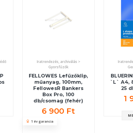
védő
Iratrendezés, archiválás >
Iratrende
Gyorsfűzők
Ge
PP
FELLOWES Lefűzőklip,
BLUERI
os
műanyag, 100mm,
`L` A4, 
FellowesR Bankers
25 
Box Pro, 100
1 
db/csomag (fehér)
6 900 Ft
M
1 év garancia