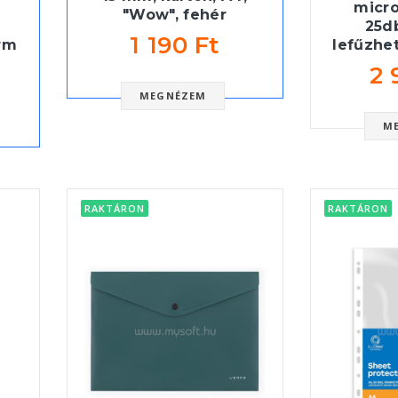
micro
"Wow", fehér
25d
1 190 Ft
rm
lefűzhe
2 
MEGNÉZEM
M
RAKTÁRON
RAKTÁRON