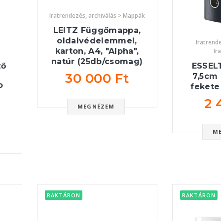
Iratrendezés, archiválás > Mappák
LEITZ Függőmappa,
oldalvédelemmel,
Iratrende
karton, A4, "Alpha",
Ir
natúr (25db/csomag)
ző
ESSELT
30 000 Ft
7,5cm
P
fekete
2 
MEGNÉZEM
s
M
RAKTÁRON
RAKTÁRON