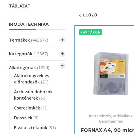
TÁBLÁZAT
ELŐZŐ
IRODATECHNIKA
RAKTÁRON
Termékek
(443677)
Kategóriák
(13867)
Alkategóriák
(1254)
Aláírókönyvek és
előrendezők
(21)
Archiváló dobozok,
konténerek
(56)
Cserecímkék
(1)
Iratrendezés, archiválás >
Dossziék
(6)
Genothermek
Elválasztólapok
(31)
FORNAX A4, 90 mic