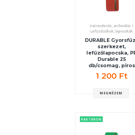
Iratrendezés, archiválás >
Lefűzőcsíkok, lapocskák
DURABLE Gyorsfű
szerkezet,
lefűzőlapocska, P
Durable 25
db/csomag, piro
1 200 Ft
MEGNÉZEM
RAKTÁRON