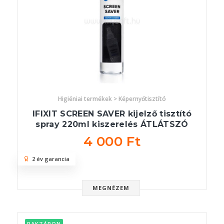
Higiéniai termékek > Képernyőtisztító
IFIXIT SCREEN SAVER kijelző tisztító
spray 220ml kiszerelés ÁTLÁTSZÓ
4 000 Ft
2 év garancia
MEGNÉZEM
RAKTÁRON