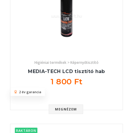
Higiéniai termékek > Képernyőtisztító
MEDIA-TECH LCD tisztító hab
1 800 Ft
2 év garancia
MEGNÉZEM
RAKTÁRON