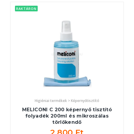
RAKTÁRON
Higiéniai termékek > Képernyőtisztító
MELICONI C 200 képernyő tisztító
folyadék 200ml és mikroszálas
törlőkendő
2 800 Ft