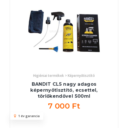
Higiéniai termékek > Képernyőtisztító
BANDIT CL5 nagy adagos
képernyőtisztító, ecsettel,
törlőkendővel 500ml
7 000 Ft
1 év garancia