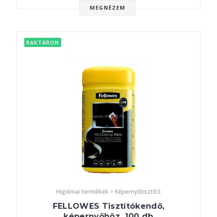
MEGNÉZEM
RAKTÁRON
Higiéniai termékek > Képernyőtisztító
FELLOWES Tisztítókendő,
képernyőhöz, 100 db