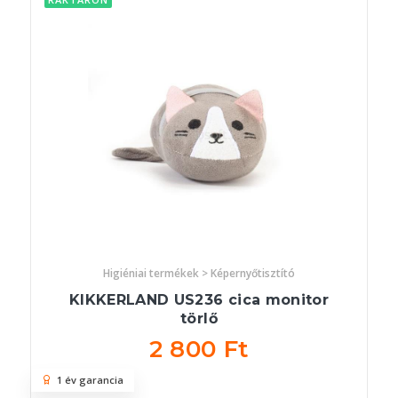
Higiéniai termékek > Képernyőtisztító
KIKKERLAND US236 cica monitor
törlő
2 800 Ft
1 év garancia