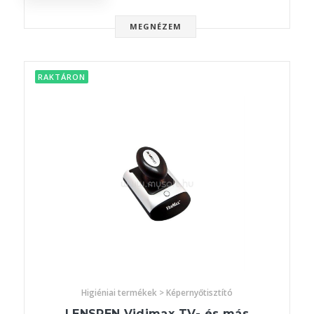
MEGNÉZEM
RAKTÁRON
Higiéniai termékek > Képernyőtisztító
LENSPEN Vidimax TV- és más