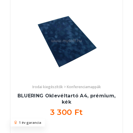
Irodai kiegészítők > Konferenciamappák
BLUERING Oklevéltartó A4, prémium,
kék
3 300 Ft
1 év garancia