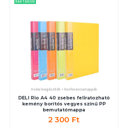
RAKTÁRON
Irodai kiegészítők > Konferenciamappák
DELI Rio A4 40 zsebes feliratozható
kemény borítós vegyes színű PP
bemutatómappa
2 300 Ft