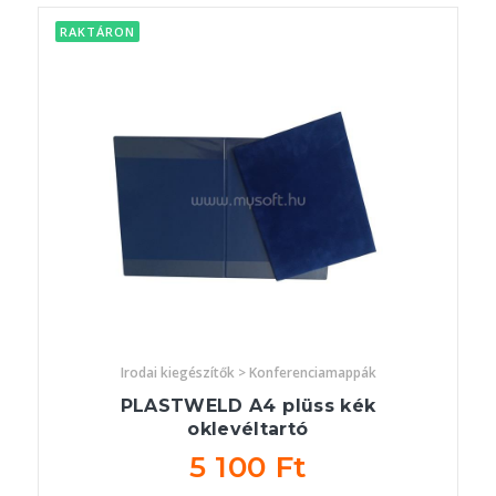
RAKTÁRON
Irodai kiegészítők > Konferenciamappák
PLASTWELD A4 plüss kék
oklevéltartó
5 100 Ft