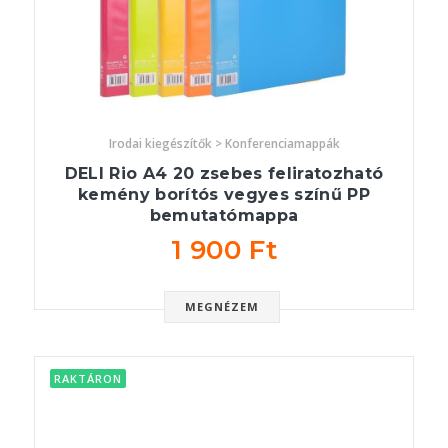
Irodai kiegészítők > Konferenciamappák
DELI Rio A4 20 zsebes feliratozható
kemény borítós vegyes színű PP
bemutatómappa
1 900 Ft
MEGNÉZEM
RAKTÁRON