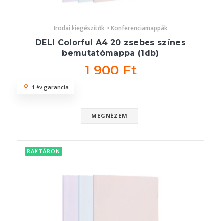
Irodai kiegészítők > Konferenciamappák
DELI Colorful A4 20 zsebes színes
bemutatómappa (1db)
1 900 Ft
1 év garancia
MEGNÉZEM
RAKTÁRON