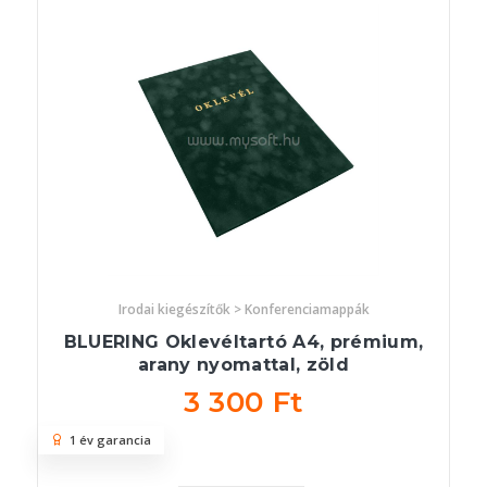
Irodai kiegészítők > Konferenciamappák
BLUERING Oklevéltartó A4, prémium,
arany nyomattal, zöld
3 300 Ft
1 év garancia