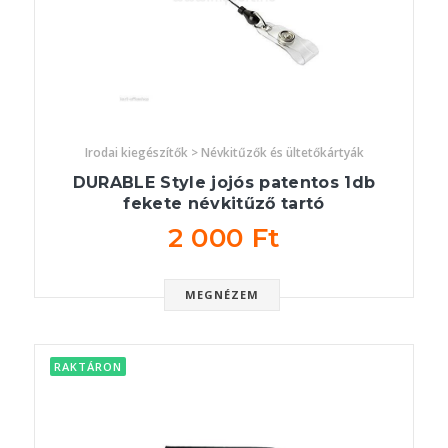
Irodai kiegészítők > Névkitűzők és ültetőkártyák
DURABLE Style jojós patentos 1db
fekete névkitűző tartó
2 000 Ft
MEGNÉZEM
RAKTÁRON