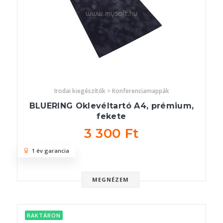
Irodai kiegészítők > Konferenciamappák
BLUERING Oklevéltartó A4, prémium,
fekete
3 300 Ft
1 év garancia
MEGNÉZEM
RAKTÁRON