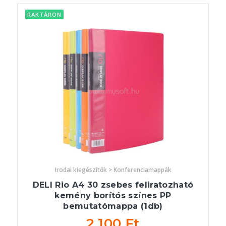
RAKTÁRON
Irodai kiegészítők > Konferenciamappák
DELI Rio A4 30 zsebes feliratozható
kemény borítós színes PP
bemutatómappa (1db)
2 100 Ft