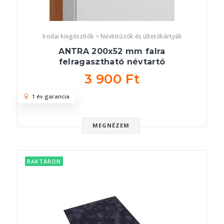
Irodai kiegészítők > Névkitűzők és ültetőkártyák
ANTRA 200x52 mm falra
felragasztható névtartó
3 900 Ft
1 év garancia
MEGNÉZEM
RAKTÁRON