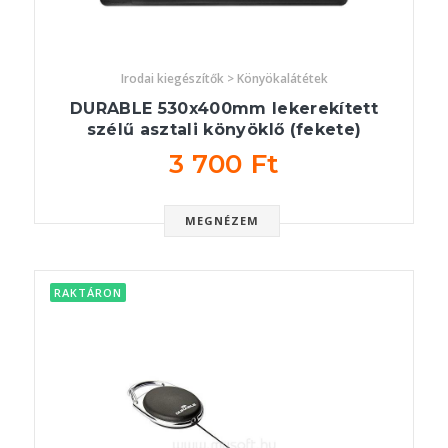
Irodai kiegészítők > Könyökalátétek
DURABLE 530x400mm lekerekített
szélű asztali könyöklő (fekete)
3 700 Ft
MEGNÉZEM
RAKTÁRON