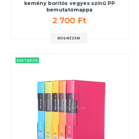
kemény borítós vegyes színű PP
bemutatómappa
2 700 Ft
MEGNÉZEM
RAKTÁRON