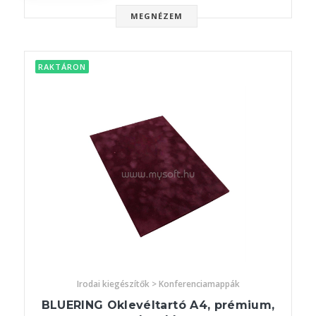
MEGNÉZEM
RAKTÁRON
Irodai kiegészítők > Konferenciamappák
BLUERING Oklevéltartó A4, prémium,