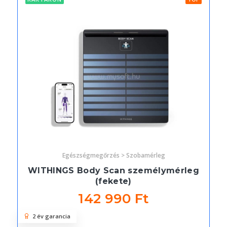
Egészségmegőrzés > Szobamérleg
WITHINGS Body Scan személymérleg
(fekete)
142 990 Ft
2 év garancia