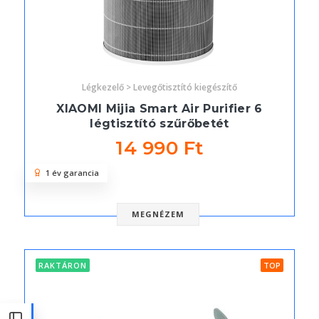
Légkezelő > Levegőtisztító kiegészítő
XIAOMI Mijia Smart Air Purifier 6
légtisztító szűrőbetét
14 990 Ft
1 év garancia
MEGNÉZEM
RAKTÁRON
TOP