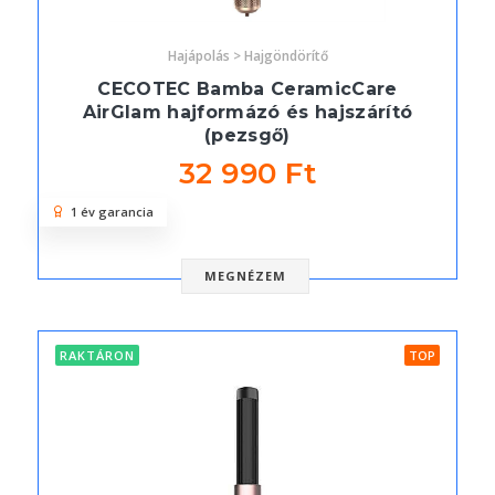
Hajápolás > Hajgöndörítő
CECOTEC Bamba CeramicCare
AirGlam hajformázó és hajszárító
(pezsgő)
32 990 Ft
1 év garancia
MEGNÉZEM
RAKTÁRON
TOP