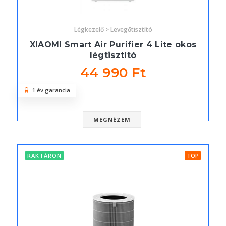
Légkezelő > Levegőtisztító
XIAOMI Smart Air Purifier 4 Lite okos
légtisztító
44 990 Ft
1 év garancia
MEGNÉZEM
RAKTÁRON
TOP