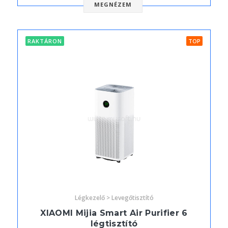
MEGNÉZEM
RAKTÁRON
TOP
Légkezelő > Levegőtisztító
XIAOMI Mijia Smart Air Purifier 6
légtisztító