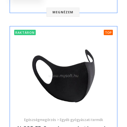
MEGNÉZEM
RAKTÁRON
TOP
Egészségmegőrzés > Egyéb gyógyászati termék