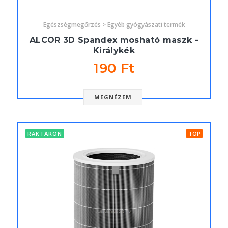
Egészségmegőrzés > Egyéb gyógyászati termék
ALCOR 3D Spandex mosható maszk -
Királykék
190 Ft
MEGNÉZEM
RAKTÁRON
TOP