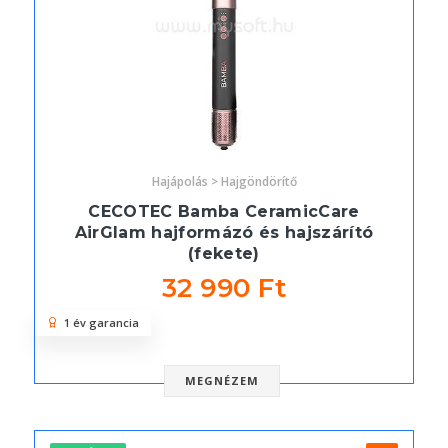
Hajápolás > Hajgöndörítő
CECOTEC Bamba CeramicCare
AirGlam hajformázó és hajszárító
(fekete)
32 990 Ft
1 év garancia
MEGNÉZEM