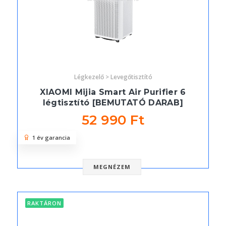
Légkezelő > Levegőtisztító
XIAOMI Mijia Smart Air Purifier 6
légtisztító [BEMUTATÓ DARAB]
52 990 Ft
1 év garancia
MEGNÉZEM
RAKTÁRON