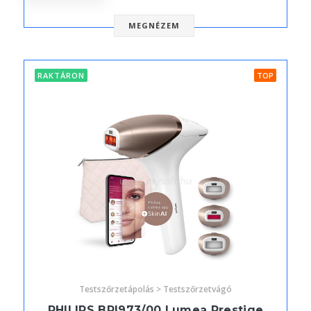
MEGNÉZEM
RAKTÁRON
TOP
Testszőrzetápolás > Testszőrzetvágó
PHILIPS BRI973/00 Lumea Prestige