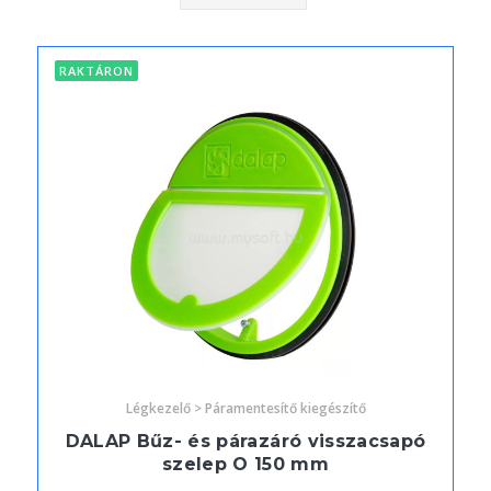
RAKTÁRON
Légkezelő > Páramentesítő kiegészítő
DALAP Bűz- és párazáró visszacsapó
szelep O 150 mm