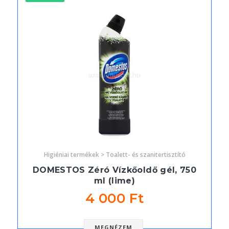
Higiéniai termékek > Toalett- és szanitertisztító
DOMESTOS Zéró Vízkőoldő gél, 750
ml (lime)
4 000 Ft
MEGNÉZEM