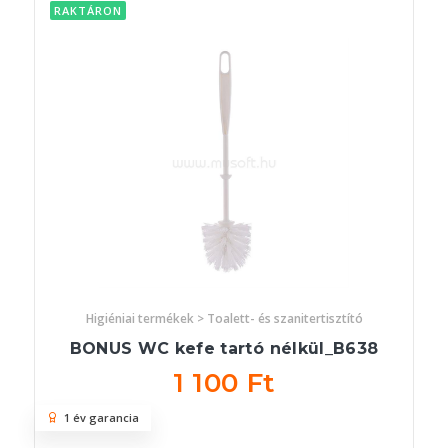
RAKTÁRON
Higiéniai termékek > Toalett- és szanitertisztító
BONUS WC kefe tartó nélkül_B638
1 100 Ft
1 év garancia