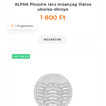
ALPHA Pissoire rács műanyag illatos
uborka-dinnye
1 800 Ft
1 év garancia
MEGNÉZEM
RAKTÁRON