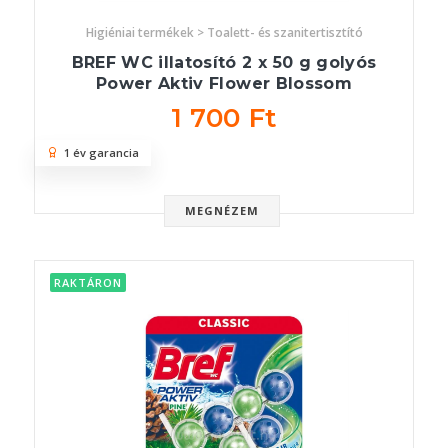
Higiéniai termékek > Toalett- és szanitertisztító
BREF WC illatosító 2 x 50 g golyós
Power Aktiv Flower Blossom
1 700 Ft
1 év garancia
MEGNÉZEM
RAKTÁRON