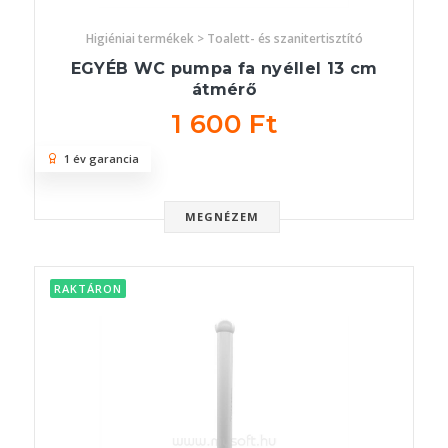
Higiéniai termékek > Toalett- és szanitertisztító
EGYÉB WC pumpa fa nyéllel 13 cm
átmérő
1 600 Ft
1 év garancia
MEGNÉZEM
RAKTÁRON