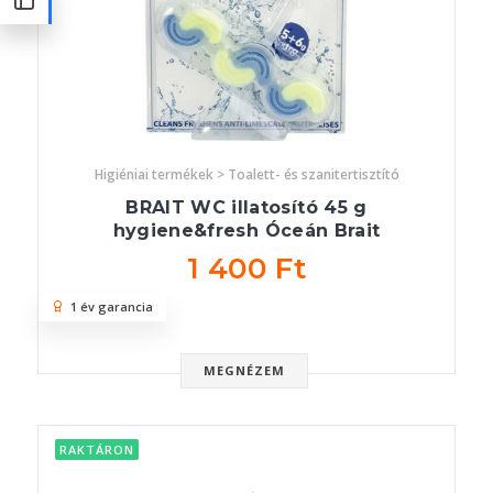
Higiéniai termékek > Toalett- és szanitertisztító
BRAIT WC illatosító 45 g
hygiene&fresh Óceán Brait
1 400 Ft
1 év garancia
MEGNÉZEM
RAKTÁRON