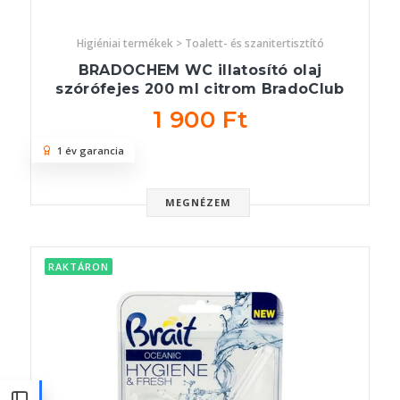
Higiéniai termékek > Toalett- és szanitertisztító
BRADOCHEM WC illatosító olaj
szórófejes 200 ml citrom BradoClub
1 900 Ft
1 év garancia
MEGNÉZEM
RAKTÁRON