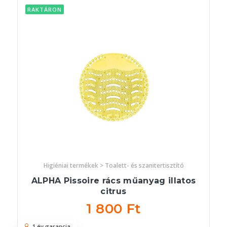
RAKTÁRON
Higiéniai termékek > Toalett- és szanitertisztító
ALPHA Pissoire rács műanyag illatos
citrus
1 800 Ft
1 év garancia