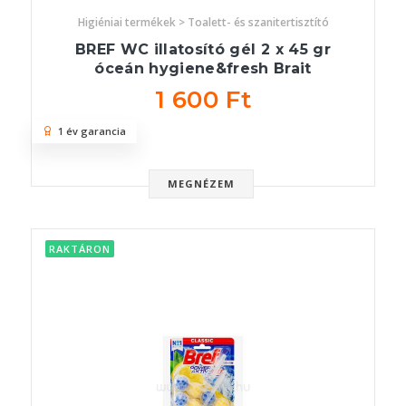
Higiéniai termékek > Toalett- és szanitertisztító
BREF WC illatosító gél 2 x 45 gr
óceán hygiene&fresh Brait
1 600 Ft
1 év garancia
MEGNÉZEM
RAKTÁRON