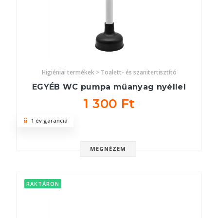
Higiéniai termékek > Toalett- és szanitertisztító
EGYÉB WC pumpa műanyag nyéllel
1 300 Ft
1 év garancia
MEGNÉZEM
RAKTÁRON