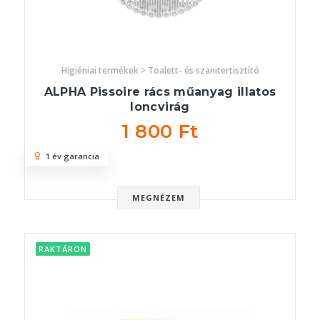
Higiéniai termékek > Toalett- és szanitertisztító
ALPHA Pissoire rács műanyag illatos
loncvirág
1 800 Ft
1 év garancia
MEGNÉZEM
RAKTÁRON