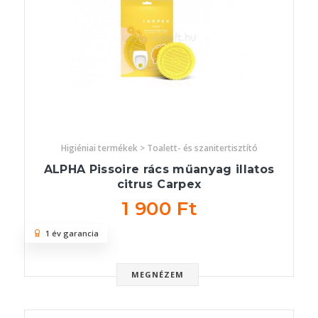
Higiéniai termékek > Toalett- és szanitertisztító
ALPHA Pissoire rács műanyag illatos
citrus Carpex
1 900 Ft
1 év garancia
MEGNÉZEM