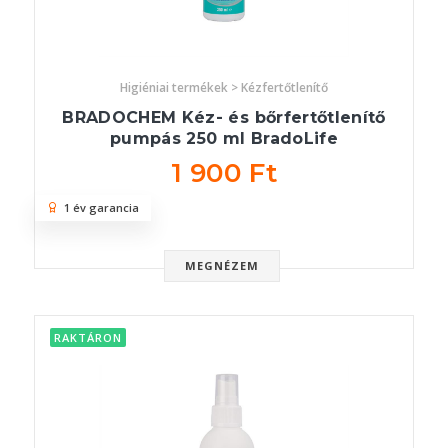
Higiéniai termékek > Kézfertőtlenítő
BRADOCHEM Kéz- és bőrfertőtlenítő
pumpás 250 ml BradoLife
1 900 Ft
1 év garancia
MEGNÉZEM
RAKTÁRON