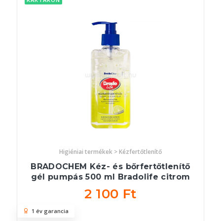
Higiéniai termékek > Kézfertőtlenítő
BRADOCHEM Kéz- és bőrfertőtlenítő
gél pumpás 500 ml Bradolife citrom
2 100 Ft
1 év garancia