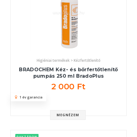
Higiéniai termékek > Kézfertőtlenítő
BRADOCHEM Kéz- és bőrfertőtlenítő
pumpás 250 ml BradoPlus
2 000 Ft
1 év garancia
MEGNÉZEM
RAKTÁRON