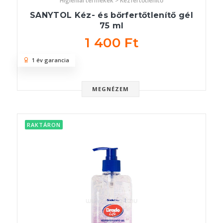
Higiéniai termékek > Kézfertőtlenítő
SANYTOL Kéz- és bőrfertőtlenítő gél
75 ml
1 400 Ft
1 év garancia
MEGNÉZEM
RAKTÁRON