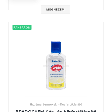
MEGNÉZEM
RAKTÁRON
Higiéniai termékek > Kézfertőtlenítő
BRADOCHEM Kéz- és bőrfertőtlenítő