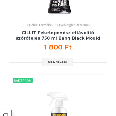
Higiéniai termékek > Egyéb higiéniai termék
CILLIT Feketepenész eltávolító
szórófejes 750 ml Bang Black Mould
1 800 Ft
MEGNÉZEM
RAKTÁRON