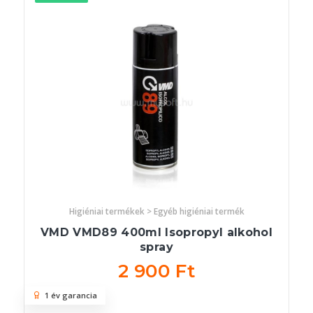
Higiéniai termékek > Egyéb higiéniai termék
VMD VMD89 400ml Isopropyl alkohol
spray
2 900 Ft
1 év garancia