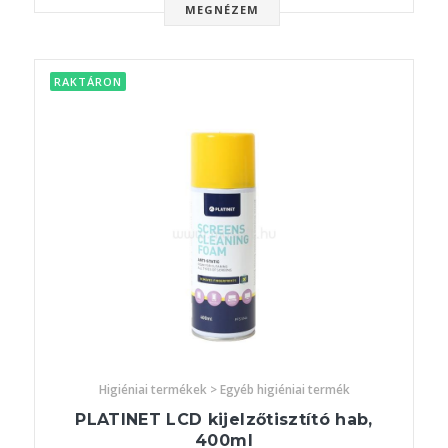
MEGNÉZEM
RAKTÁRON
Higiéniai termékek > Egyéb higiéniai termék
PLATINET LCD kijelzőtisztító hab,
400ml