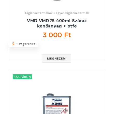
Higiéniai termékek > Egyéb higiéniai termék
VMD VMD75 400ml Száraz
kenőanyag + ptfe
3 000 Ft
1 év garancia
MEGNÉZEM
RAKTÁRON