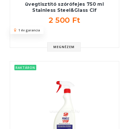
üvegtisztító szórófejes 750 ml
Stainless Steel&Glass Cif
2 500 Ft
1 év garancia
MEGNÉZEM
RAKTÁRON