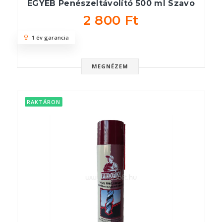
EGYÉB Penészeltávolító 500 ml Szavo
2 800 Ft
1 év garancia
MEGNÉZEM
RAKTÁRON