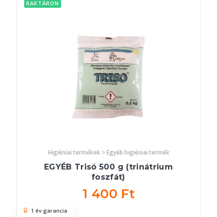
RAKTÁRON
Higiéniai termékek > Egyéb higiéniai termék
EGYÉB Trisó 500 g (trinátrium
foszfát)
1 400 Ft
1 év garancia