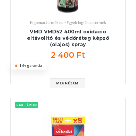
Higiéniai termékek > Egyéb higiéniai termék
VMD VMD52 400ml oxidáció
eltávolító és védőréteg képző
(olajos) spray
2 400 Ft
1 év garancia
MEGNÉZEM
RAKTÁRON