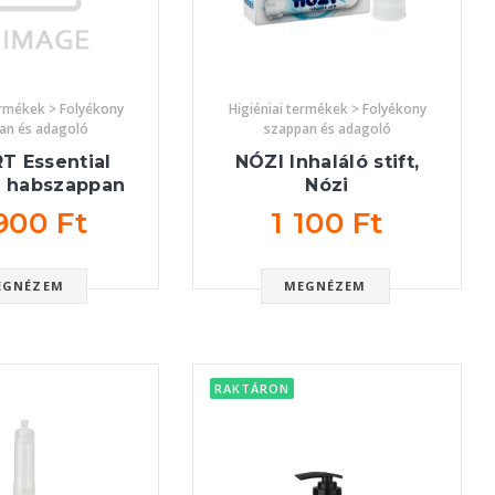
ermékek > Folyékony
Higiéniai termékek > Folyékony
an és adagoló
szappan és adagoló
T Essential
NÓZI Inhaláló stift,
l habszappan
Nózi
900 Ft
1 100 Ft
EGNÉZEM
MEGNÉZEM
RAKTÁRON