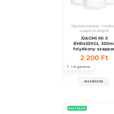
Higiéniai termékek > Folyék
szappan és adagoló
XIAOMI Mi X
BHR4559GL 300m
folyékony szappa
2 200 Ft
1 év garancia
MEGNÉZEM
RAKTÁRON