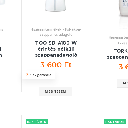
ony
Higiéniai termékek > Folyékony
szappan és adagoló
Higiéniai t
szapp
TOO SD-A180-W
l
érintés nélküli
TORK
n
szappanadagoló
szappan,
3 600 Ft
3 
1 év garancia
M
MEGNÉZEM
RAKTÁRON
RAKTÁRON