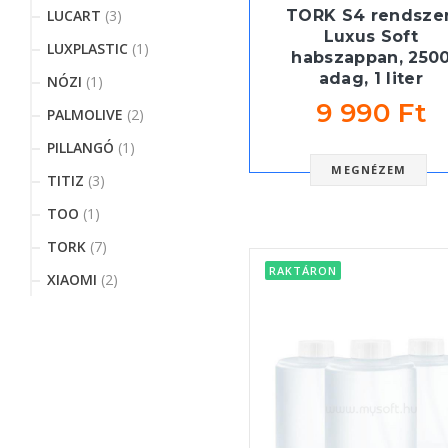
LUCART
(3)
TORK S4 rendszer
Luxus Soft
LUXPLASTIC
(1)
habszappan, 250
adag, 1 liter
NÓZI
(1)
9 990 Ft
PALMOLIVE
(2)
PILLANGÓ
(1)
MEGNÉZEM
TITIZ
(3)
TOO
(1)
TORK
(7)
RAKTÁRON
XIAOMI
(2)