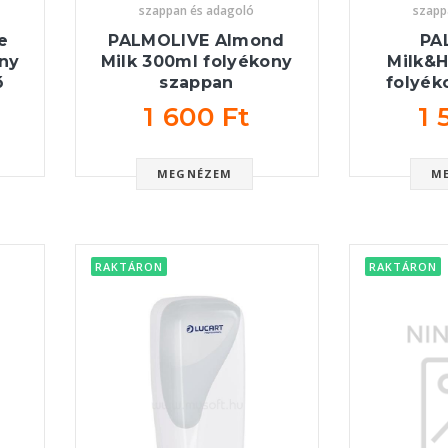
szappan és adagoló
szapp
e
PALMOLIVE Almond
PA
ony
Milk 300ml folyékony
Milk&
ő
szappan
folyék
1 600 Ft
1 
MEGNÉZEM
M
RAKTÁRON
RAKTÁRON