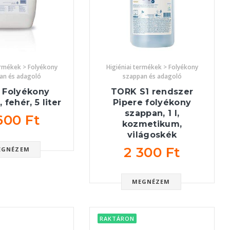
Higiéniai termékek > Folyékony
ermékek > Folyékony
szappan és adagoló
an és adagoló
TORK S1 rendszer
 Folyékony
Pipere folyékony
 fehér, 5 liter
szappan, 1 l,
600 Ft
kozmetikum,
világoskék
2 300 Ft
EGNÉZEM
MEGNÉZEM
RAKTÁRON