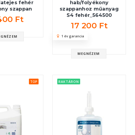
atejes fehér
hab/folyékony
ony szappan
szappanhoz műanyag
S4 fehér_564500
400 Ft
17 200 Ft
1 év garancia
EGNÉZEM
MEGNÉZEM
TOP
RAKTÁRON