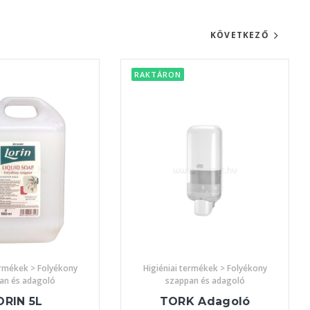
KÖVETKEZŐ
RAKTÁRON
ermékek > Folyékony
Higiéniai termékek > Folyékony
an és adagoló
szappan és adagoló
ORIN 5L
TORK Adagoló