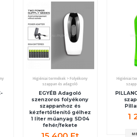
ony
Higiéniai termékek > Folyékony
Higiéniai t
szappan és adagoló
szapp
-
EGYÉB Adagoló
PILLAN
szenzoros folyékony
szap
szappanhoz és
Pill
kézfertőtlenítő gélhez
1 
1 liter műanyag SD04
fehér/fekete
15 400 Ft
M