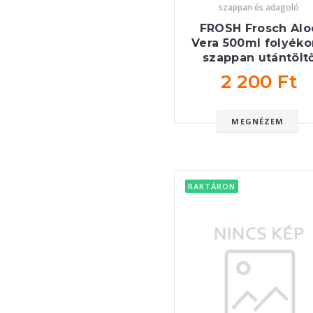
szappan és adagoló
FROSH Frosch Alo
Vera 500ml folyék
szappan utántölt
2 200 Ft
MEGNÉZEM
RAKTÁRON