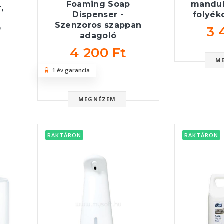
Foaming Soap
mandul
,
Dispenser -
folyék
Szenzoros szappan
3 
0
adagoló
4 200 Ft
M
1 év garancia
MEGNÉZEM
RAKTÁRON
RAKTÁRON