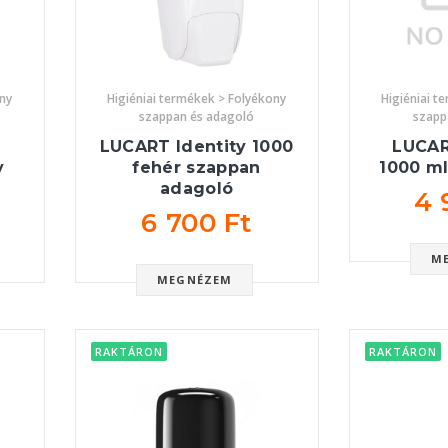
ony
Higiéniai termékek > Folyékony
Higiéniai t
szappan és adagoló
szapp
m
LUCART Identity 1000
LUCAR
y
fehér szappan
1000 m
adagoló
4 
6 700 Ft
M
MEGNÉZEM
RAKTÁRON
RAKTÁRON