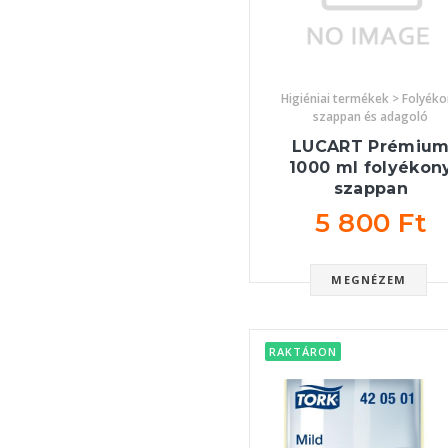
Higiéniai termékek > Folyék
szappan és adagoló
LUCART Prémiu
1000 ml folyékon
szappan
5 800 Ft
MEGNÉZEM
RAKTÁRON