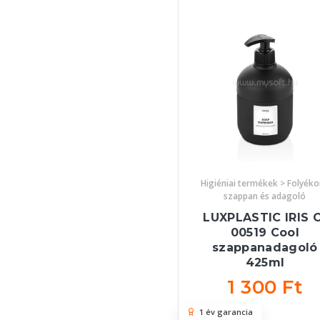
Higiéniai termékek > Folyék
szappan és adagoló
LUXPLASTIC IRIS C
00519 Cool
szappanadagoló
425ml
1 300 Ft
1 év garancia