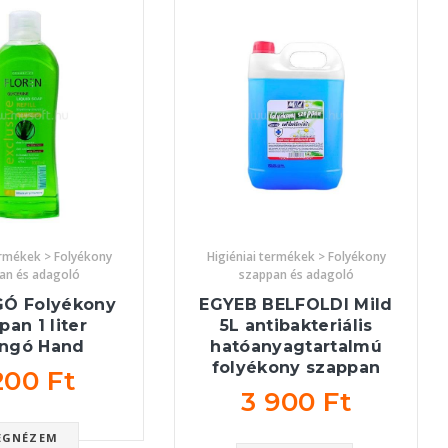
ermékek > Folyékony
Higiéniai termékek > Folyékony
an és adagoló
szappan és adagoló
GÓ Folyékony
EGYEB BELFOLDI Mild
pan 1 liter
5L antibakteriális
angó Hand
hatóanyagtartalmú
folyékony szappan
200 Ft
3 900 Ft
EGNÉZEM