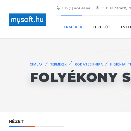
+36 (1) 424 99 44
1131 Budapest, Rei
TERMÉKEK
KERESŐK
INF
CÍMLAP
TERMÉKEK
IRODATECHNIKA
HIGIÉNIAI 
FOLYÉKONY 
NÉZET