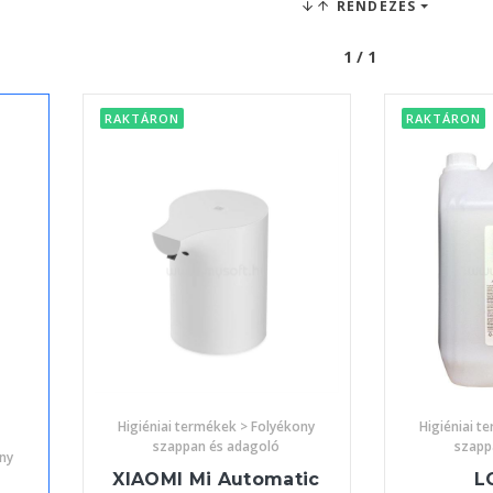
RENDEZÉS
1 / 1
RAKTÁRON
RAKTÁRON
Higiéniai termékek > Folyékony
Higiéniai t
szappan és adagoló
szapp
ony
XIAOMI Mi Automatic
L