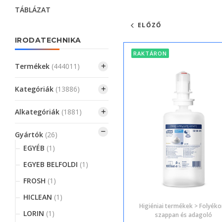
TÁBLÁZAT
ELŐZŐ
IRODATECHNIKA
RAKTÁRON
Termékek
(444011)
Kategóriák
(13886)
Alkategóriák
(1881)
Gyártók
(26)
EGYÉB
(1)
EGYEB BELFOLDI
(1)
FROSH
(1)
HICLEAN
(1)
Higiéniai termékek > Folyék
LORIN
(1)
szappan és adagoló