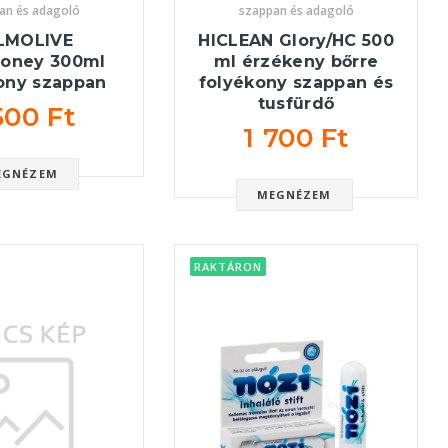
an és adagoló
szappan és adagoló
LMOLIVE
HICLEAN Glory/HC 500
Honey 300ml
ml érzékeny bőrre
ony szappan
folyékony szappan és
tusfürdő
500 Ft
1 700 Ft
EGNÉZEM
MEGNÉZEM
RAKTÁRON