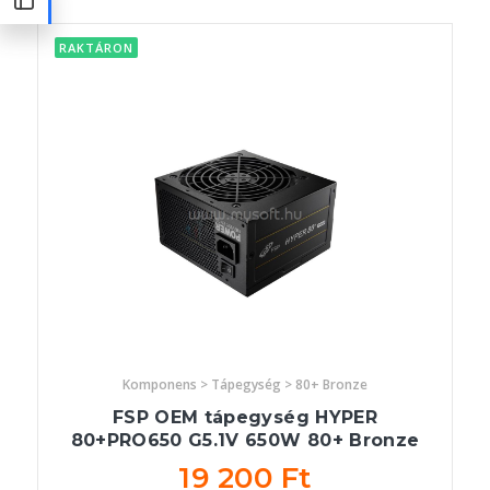
RAKTÁRON
Komponens > Tápegység > 80+ Bronze
FSP OEM tápegység HYPER
80+PRO650 G5.1V 650W 80+ Bronze
19 200 Ft