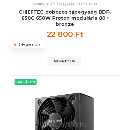
Komponens > Tápegység > 80+ Bronze
CHIEFTEC dobozos tápegység BDF-
650C 650W Proton moduláris 80+
bronze
22 800 Ft
2 év garancia
MEGNÉZEM
RAKTÁRON