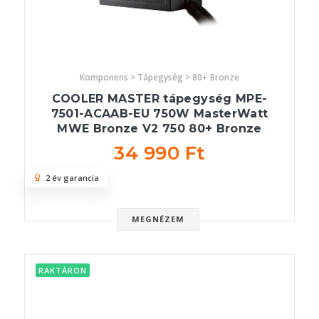
Komponens > Tápegység > 80+ Bronze
COOLER MASTER tápegység MPE-
7501-ACAAB-EU 750W MasterWatt
MWE Bronze V2 750 80+ Bronze
34 990 Ft
2 év garancia
MEGNÉZEM
RAKTÁRON