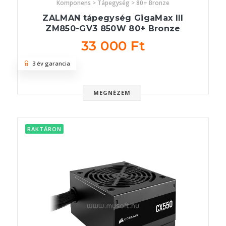
Komponens > Tápegység > 80+ Bronze
ZALMAN tápegység GigaMax III
ZM850-GV3 850W 80+ Bronze
33 000 Ft
3 év garancia
MEGNÉZEM
RAKTÁRON