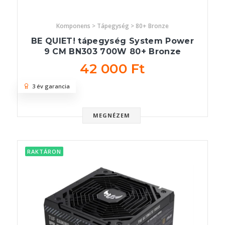
Komponens > Tápegység > 80+ Bronze
BE QUIET! tápegység System Power
9 CM BN303 700W 80+ Bronze
42 000 Ft
3 év garancia
MEGNÉZEM
RAKTÁRON