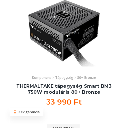
Komponens > Tápegység > 80+ Bronze
THERMALTAKE tápegység Smart BM3
750W moduláris 80+ Bronze
33 990 Ft
3 év garancia