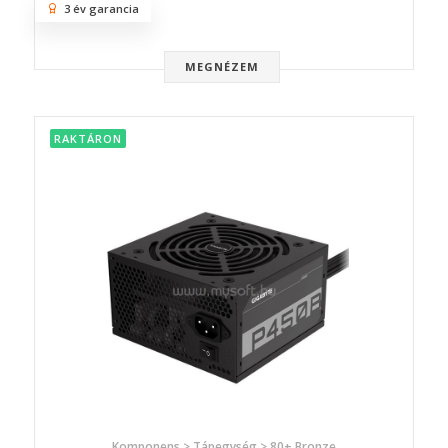
3 év garancia
MEGNÉZEM
RAKTÁRON
Komponens > Tápegység > 80+ Bronze