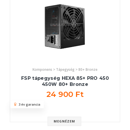
Komponens > Tápegység > 80+ Bronze
FSP tápegység HEXA 85+ PRO 450
450W 80+ Bronze
24 900 Ft
3 év garancia
MEGNÉZEM