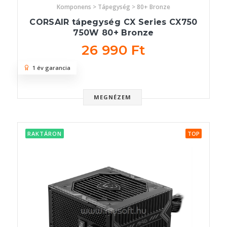
Komponens > Tápegység > 80+ Bronze
CORSAIR tápegység CX Series CX750
750W 80+ Bronze
26 990 Ft
1 év garancia
MEGNÉZEM
RAKTÁRON
TOP