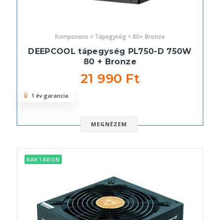
Komponens > Tápegység > 80+ Bronze
DEEPCOOL tápegység PL750-D 750W
80 + Bronze
21 990 Ft
1 év garancia
MEGNÉZEM
RAKTÁRON