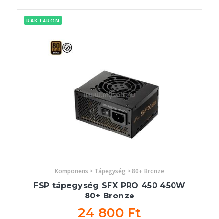
RAKTÁRON
Komponens > Tápegység > 80+ Bronze
FSP tápegység SFX PRO 450 450W
80+ Bronze
24 800 Ft