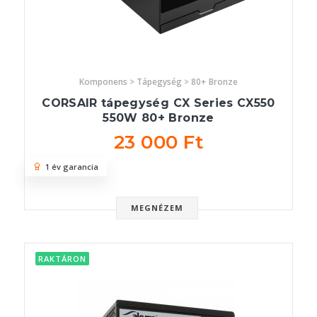
Komponens > Tápegység > 80+ Bronze
CORSAIR tápegység CX Series CX550
550W 80+ Bronze
23 000 Ft
1 év garancia
MEGNÉZEM
RAKTÁRON