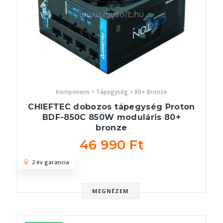
Komponens > Tápegység > 80+ Bronze
CHIEFTEC dobozos tápegység Proton
BDF-850C 850W moduláris 80+
bronze
46 990 Ft
2 év garancia
MEGNÉZEM