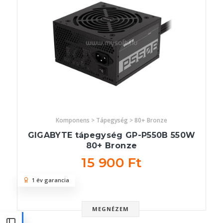
Komponens > Tápegység > 80+ Bronze
GIGABYTE tápegység GP-P550B 550W
80+ Bronze
15 900 Ft
1 év garancia
MEGNÉZEM