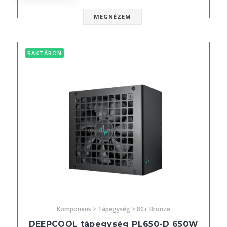
MEGNÉZEM
RAKTÁRON
Komponens > Tápegység > 80+ Bronze
DEEPCOOL tápegység PL650-D 650W