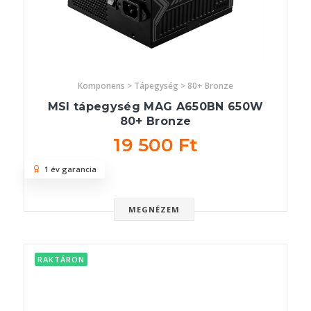
Komponens > Tápegység > 80+ Bronze
MSI tápegység MAG A650BN 650W
80+ Bronze
19 500 Ft
1 év garancia
MEGNÉZEM
RAKTÁRON