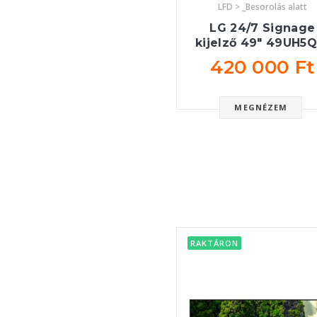
LFD > _Besorolás alatt
LG 24/7 Signage
kijelző 49" 49UH5Q
420 000 Ft
MEGNÉZEM
RAKTÁRON