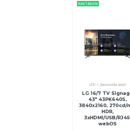
RAKTÁRON
LFD > _Besorolás alatt
LG 16/7 TV Signa
43" 43PK640S,
3840x2160, 270cd/
HDR,
3xHDMI/USB/RJ45
webOS