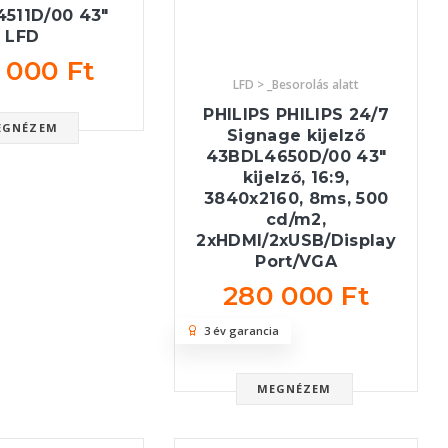
511D/00 43"
LFD
 000 Ft
LFD > _Besorolás alatt
PHILIPS PHILIPS 24/7
EGNÉZEM
Signage kijelző
43BDL4650D/00 43"
kijelző, 16:9,
3840x2160, 8ms, 500
cd/m2,
2xHDMI/2xUSB/Display
Port/VGA
280 000 Ft
3 év garancia
MEGNÉZEM