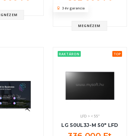
3 év garancia
EGNÉZEM
MEGNÉZEM
RAKTÁRON
TOP
LFD > < 55"
LG 50UL3J-M 50" LFD
336 000 Ft