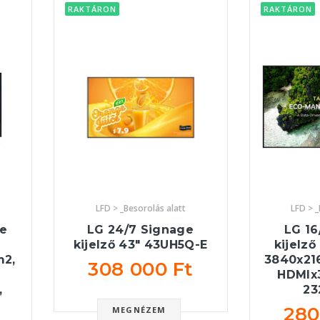
RAKTÁRON
RAKTÁRON
LFD > _Besorolás alatt
LFD > _
ge
LG 24/7 Signage
LG 16
kijelző 43" 43UH5Q-E
kijelző
m2,
3840x216
308 000 Ft
HDMIx
,
23
280
MEGNÉZEM