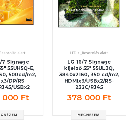
Besorolás alatt
LFD > _Besorolás alatt
/7 Signage
LG 16/7 Signage
 55" 55UH5Q-E,
kijelző 55" 55UL3Q,
60, 500cd/m2,
3840x2160, 350 cd/m2,
x3/DP/RS-
HDMIx3/USBx2/RS-
RJ45/USBx2
232C/RJ45
 000 Ft
378 000 Ft
EGNÉZEM
MEGNÉZEM