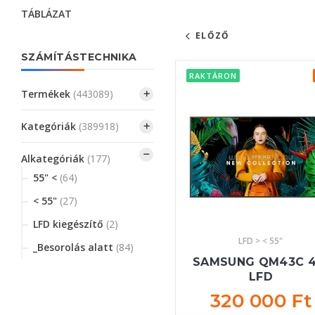
TÁBLÁZAT
ELŐZŐ
SZÁMÍTÁSTECHNIKA
RAKTÁRON
Termékek
(443089)
Kategóriák
(389918)
Alkategóriák
(177)
55" <
(64)
< 55"
(27)
LFD kiegészítő
(2)
LFD > < 55"
_Besorolás alatt
(84)
SAMSUNG QM43C 4
LFD
320 000 Ft