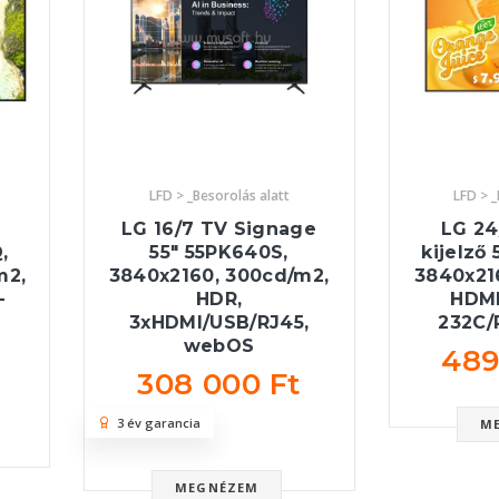
LFD > _Besorolás alatt
LFD > _
LG 16/7 TV Signage
LG 24
,
55" 55PK640S,
kijelző
m2,
3840x2160, 300cd/m2,
3840x21
-
HDR,
HDMI
3xHDMI/USB/RJ45,
232C/
webOS
489
308 000 Ft
3 év garancia
M
MEGNÉZEM