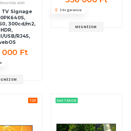
Besorolás alatt
3 év garancia
7 TV Signage
50PK640S,
60, 300cd/m2,
MEGNÉZEM
HDR,
I/USB/RJ45,
webOS
 000 Ft
a
EGNÉZEM
TOP
RAKTÁRON