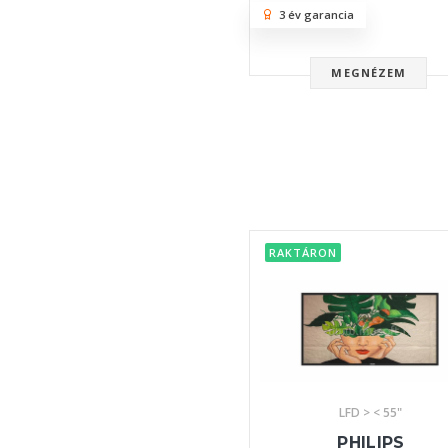
3 év garancia
MEGNÉZEM
RAKTÁRON
LFD > < 55"
PHILIPS