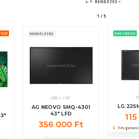
RENDEZÉS
1 / 5
TOP
RAKTÁRON
RENDELÉSRE
L
LFD > < 55"
LG 22SM
AG NEOVO SMQ-4301
43" LFD
115
3"
356 000 Ft
3 év garanci