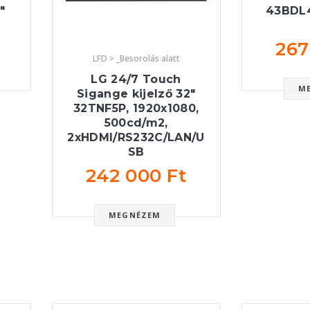
"
43BDL4
267
LFD > _Besorolás alatt
LG 24/7 Touch
M
Sigange kijelző 32"
32TNF5P, 1920x1080,
500cd/m2,
2xHDMI/RS232C/LAN/U
SB
242 000 Ft
MEGNÉZEM