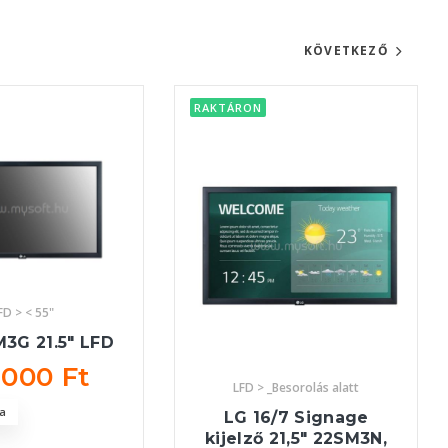
KÖVETKEZŐ
RAKTÁRON
FD > < 55"
3G 21.5" LFD
 000 Ft
LFD > _Besorolás alatt
a
LG 16/7 Signage
kijelző 21,5" 22SM3N,