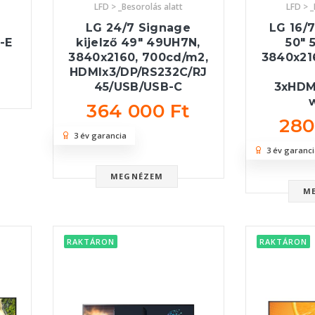
LFD > _Besorolás alatt
LFD > _
LG 24/7 Signage
LG 16/
-E
kijelző 49" 49UH7N,
50" 
3840x2160, 700cd/m2,
3840x21
HDMIx3/DP/RS232C/RJ
45/USB/USB-C
3xHDM
364 000 Ft
280
3 év garancia
3 év garanci
MEGNÉZEM
M
RAKTÁRON
RAKTÁRON