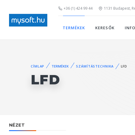
+36 (1) 424 99 44
1131 Budapest, Rei
TERMÉKEK
KERESŐK
INF
CÍMLAP
TERMÉKEK
SZÁMÍTÁSTECHNIKA
LFD
LFD
NÉZET