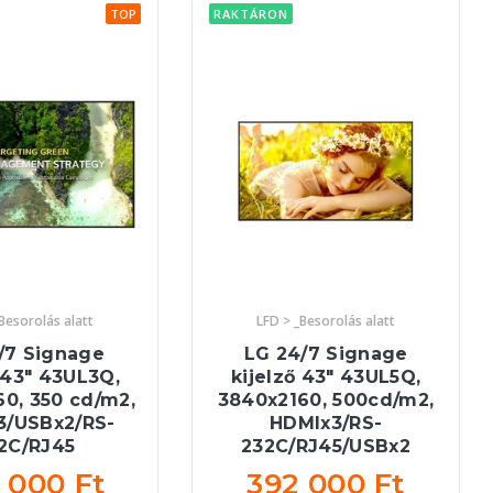
TOP
RAKTÁRON
Besorolás alatt
LFD > _Besorolás alatt
/7 Signage
LG 24/7 Signage
 43" 43UL3Q,
kijelző 43" 43UL5Q,
0, 350 cd/m2,
3840x2160, 500cd/m2,
3/USBx2/RS-
HDMIx3/RS-
2C/RJ45
232C/RJ45/USBx2
 000 Ft
392 000 Ft