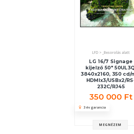
LFD > _Besorolás alatt
LG 16/7 Signage
kijelző 50" 50UL3Q
3840x2160, 350 cd/
HDMIx3/USBx2/RS
232C/RJ45
350 000 Ft
3 év garancia
MEGNÉZEM