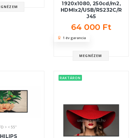
1920x1080, 250cd/m2,
EGNÉZEM
HDMIx2/USB/RS232C/R
J45
64 000 Ft
1 év garancia
MEGNÉZEM
RAKTÁRON
FD > < 55"
HILIPS