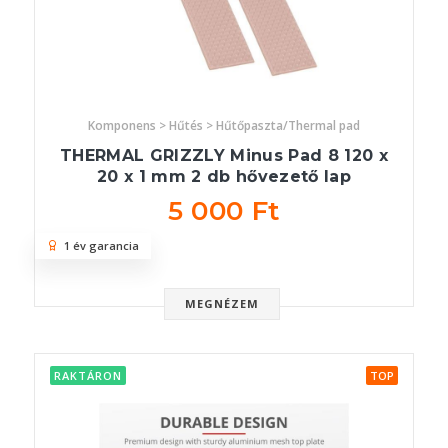
Komponens > Hűtés > Hűtőpaszta/Thermal pad
THERMAL GRIZZLY Minus Pad 8 120 x
20 x 1 mm 2 db hővezető lap
5 000 Ft
1 év garancia
MEGNÉZEM
RAKTÁRON
TOP