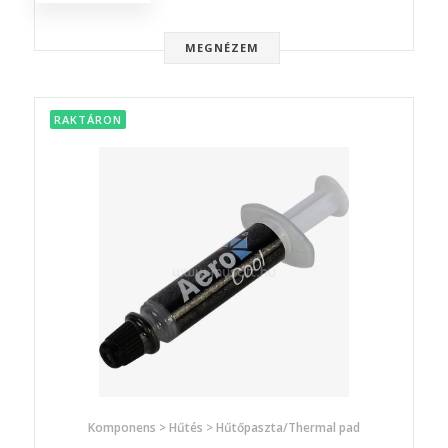
MEGNÉZEM
RAKTÁRON
Komponens > Hűtés > Hűtőpaszta/Thermal pad