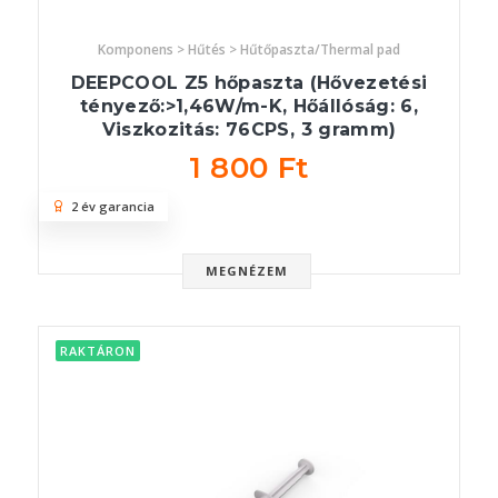
Komponens > Hűtés > Hűtőpaszta/Thermal pad
DEEPCOOL Z5 hőpaszta (Hővezetési
tényező:>1,46W/m-K, Hőállóság: 6,
Viszkozitás: 76CPS, 3 gramm)
1 800 Ft
2 év garancia
MEGNÉZEM
RAKTÁRON