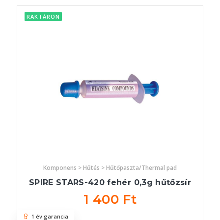
RAKTÁRON
Komponens > Hűtés > Hűtőpaszta/Thermal pad
SPIRE STARS-420 fehér 0,3g hűtőzsír
1 400 Ft
1 év garancia