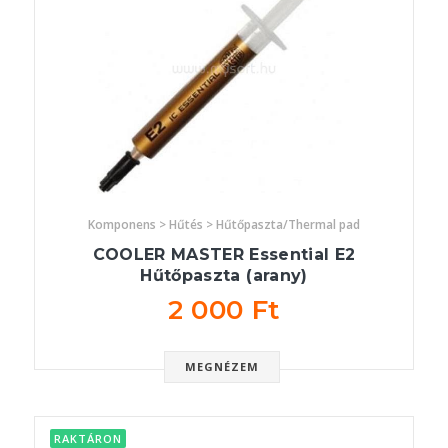
Komponens > Hűtés > Hűtőpaszta/Thermal pad
COOLER MASTER Essential E2
Hűtőpaszta (arany)
2 000 Ft
MEGNÉZEM
RAKTÁRON