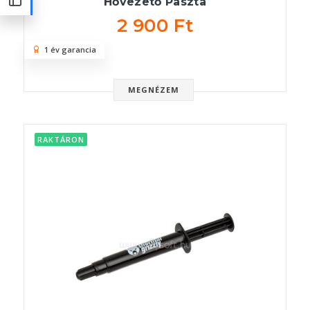
Hővezető Paszta
2 900 Ft
1 év garancia
MEGNÉZEM
RAKTÁRON