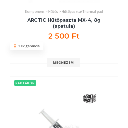
Komponens > Hűtés > Hűtőpaszta/Thermal pad
ARCTIC Hűtőpaszta MX-4, 8g
(spatula)
2 500 Ft
1 év garancia
MEGNÉZEM
RAKTÁRON