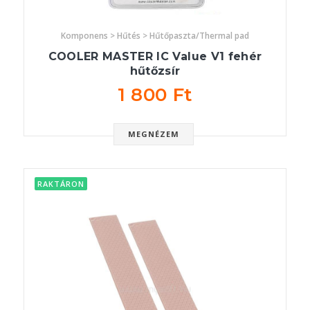
Komponens > Hűtés > Hűtőpaszta/Thermal pad
COOLER MASTER IC Value V1 fehér
hűtőzsír
1 800 Ft
MEGNÉZEM
RAKTÁRON