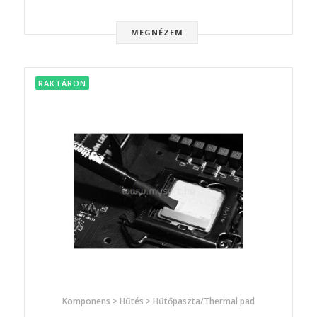
MEGNÉZEM
RAKTÁRON
Komponens > Hűtés > Hűtőpaszta/Thermal pad