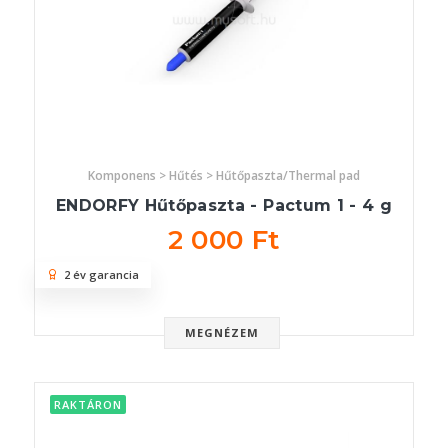
Komponens > Hűtés > Hűtőpaszta/Thermal pad
ENDORFY Hűtőpaszta - Pactum 1 - 4 g
2 000 Ft
2 év garancia
MEGNÉZEM
RAKTÁRON