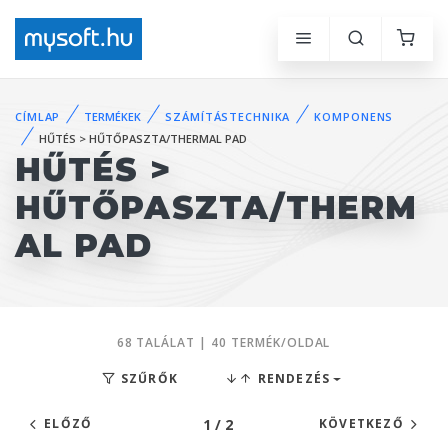
CÍMLAP
TERMÉKEK
SZÁMÍTÁSTECHNIKA
KOMPONENS
HŰTÉS > HŰTŐPASZTA/THERMAL PAD
HŰTÉS >
HŰTŐPASZTA/THERM
AL PAD
68 TALÁLAT | 40 TERMÉK/OLDAL
SZŰRŐK
RENDEZÉS
1 / 2
ELŐZŐ
KÖVETKEZŐ