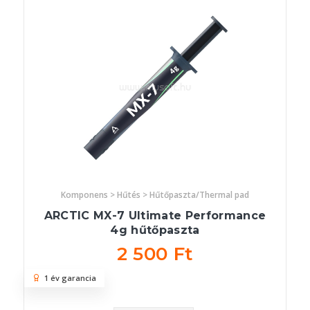
Komponens > Hűtés > Hűtőpaszta/Thermal pad
ARCTIC MX-7 Ultimate Performance
4g hűtőpaszta
2 500 Ft
1 év garancia