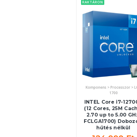
RAKTÁRON
Komponens > Processzor > 
1700
INTEL Core i7-1270
(12 Cores, 25M Cac
2.70 up to 5.00 GH
FCLGA1700) Dobozo
hűtés nélkül