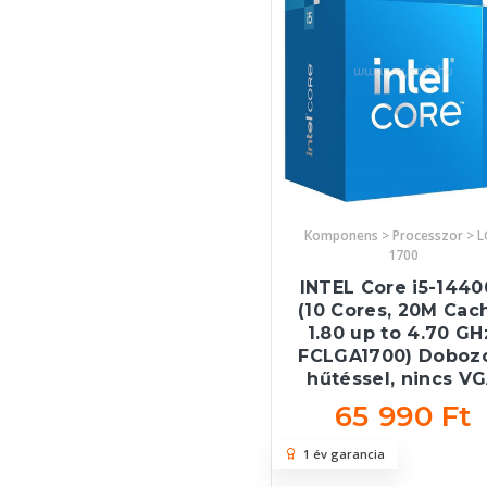
Komponens > Processzor > 
1700
INTEL Core i5-1440
(10 Cores, 20M Cac
1.80 up to 4.70 GH
FCLGA1700) Dobozo
hűtéssel, nincs V
65 990 Ft
1 év garancia