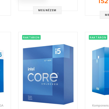
152
MEGNÉZEM
M
RAKTÁRON
RAKTÁRON
LGA
Komponens 