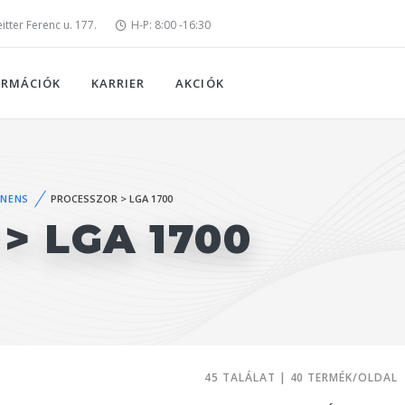
tter Ferenc u. 177.
H-P: 8:00 -16:30
ORMÁCIÓK
KARRIER
AKCIÓK
NENS
PROCESSZOR > LGA 1700
> LGA 1700
45 TALÁLAT | 40 TERMÉK/OLDAL