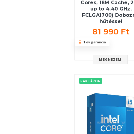
Cores, 18M Cache, 2
up to 4.40 GHz,
FCLGA1700) Dobozo
hűtéssel
81 990 Ft
1 év garancia
MEGNÉZEM
RAKTÁRON