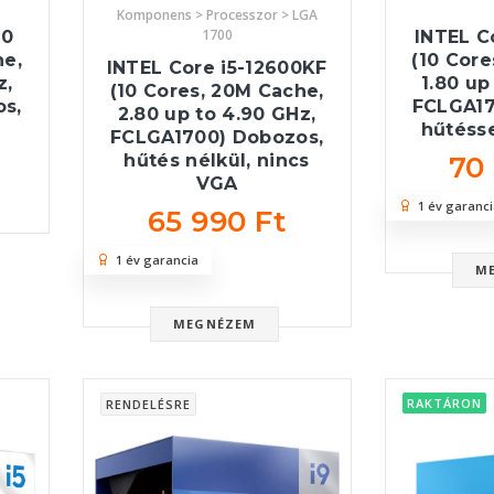
Komponens > Processzor > LGA
1700
00
INTEL C
he,
(10 Core
INTEL Core i5-12600KF
z,
1.80 up
(10 Cores, 20M Cache,
s,
FCLGA17
2.80 up to 4.90 GHz,
hűtésse
FCLGA1700) Dobozos,
70
hűtés nélkül, nincs
VGA
1 év garanci
65 990 Ft
1 év garancia
M
MEGNÉZEM
RAKTÁRON
RENDELÉSRE