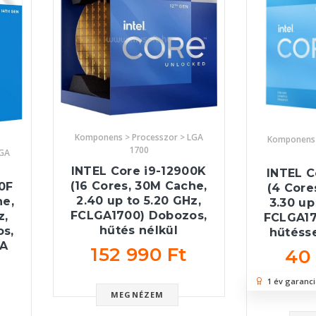
Komponens > Processzor > LGA
Komponens 
1700
LGA
INTEL Core i9-12900K
INTEL C
(16 Cores, 30M Cache,
0F
(4 Core
2.40 up to 5.20 GHz,
he,
3.30 up
FCLGA1700) Dobozos,
z,
FCLGA17
hűtés nélkül
s,
hűtésse
GA
152 990 Ft
40
1 év garanci
MEGNÉZEM