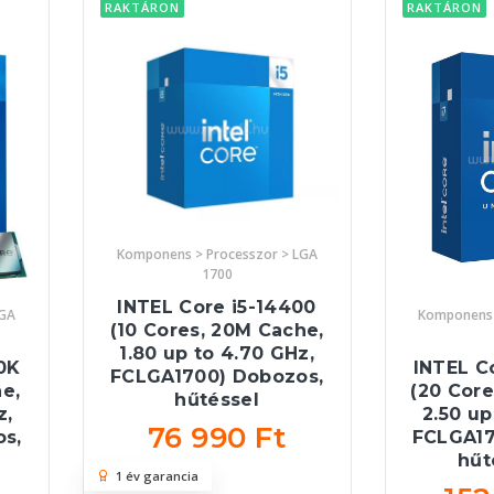
RAKTÁRON
RAKTÁRON
Komponens > Processzor > LGA
1700
INTEL Core i5-14400
LGA
Komponens 
(10 Cores, 20M Cache,
1.80 up to 4.70 GHz,
0K
INTEL C
FCLGA1700) Dobozos,
he,
(20 Core
hűtéssel
z,
2.50 up
76 990 Ft
s,
FCLGA17
hűt
1 év garancia