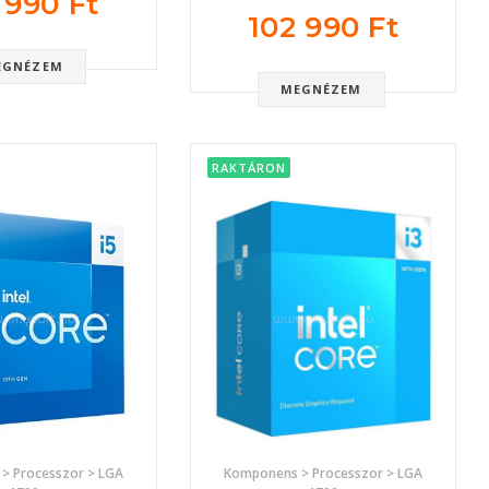
 990 Ft
102 990 Ft
EGNÉZEM
MEGNÉZEM
RAKTÁRON
> Processzor > LGA
Komponens > Processzor > LGA