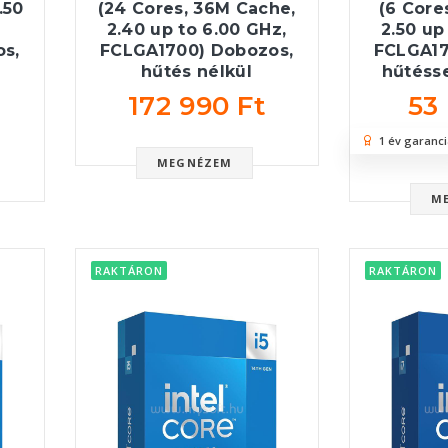
.50
(24 Cores, 36M Cache,
(6 Core
2.40 up to 6.00 GHz,
2.50 up
s,
FCLGA1700) Dobozos,
FCLGA17
hűtés nélkül
hűtésse
172 990 Ft
53
1 év garanci
MEGNÉZEM
M
RAKTÁRON
RAKTÁRON