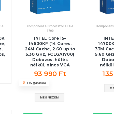
LGA
Komponens > Processzor > LGA
Komponens 
1700
0K
INTEL Core i5-
INTE
he,
14600KF (14 Cores,
14700K
z,
24M Cache, 2.60 up to
33M Cach
s,
5.30 GHz, FCLGA1700)
5.60 GH
Dobozos, hűtés
Dobo
nélkül, nincs VGA
nélkül
93 990 Ft
135
1 év garancia
M
MEGNÉZEM