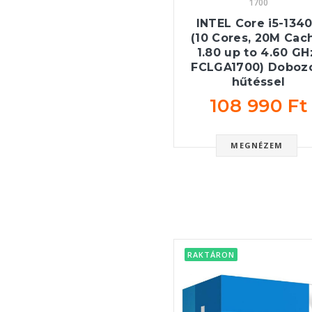
1700
INTEL Core i5-134
(10 Cores, 20M Cac
1.80 up to 4.60 GH
FCLGA1700) Dobozo
hűtéssel
108 990 Ft
MEGNÉZEM
RAKTÁRON