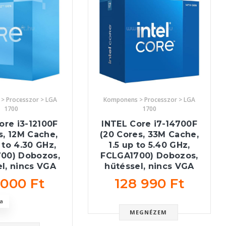
> Processzor > LGA
Komponens > Processzor > LGA
1700
1700
ore i3-12100F
INTEL Core i7-14700F
s, 12M Cache,
(20 Cores, 33M Cache,
 to 4.30 GHz,
1.5 up to 5.40 GHz,
00) Dobozos,
FCLGA1700) Dobozos,
l, nincs VGA
hűtéssel, nincs VGA
 000 Ft
128 990 Ft
a
MEGNÉZEM