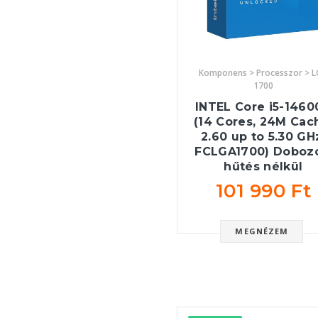
Komponens > Processzor > 
1700
INTEL Core i5-1460
(14 Cores, 24M Cac
2.60 up to 5.30 GH
FCLGA1700) Dobozo
hűtés nélkül
101 990 Ft
MEGNÉZEM