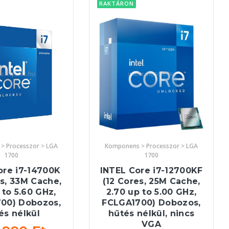
RAKTÁRON
> Processzor > LGA
Komponens > Processzor > LGA
1700
1700
ore i7-14700K
INTEL Core i7-12700KF
s, 33M Cache,
(12 Cores, 25M Cache,
 to 5.60 GHz,
2.70 up to 5.00 GHz,
00) Dobozos,
FCLGA1700) Dobozos,
és nélkül
hűtés nélkül, nincs
VGA