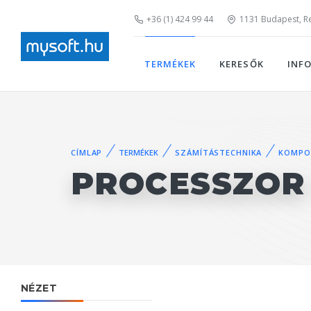
+36 (1) 424 99 44
1131 Budapest, Rei
TERMÉKEK
KERESŐK
INF
CÍMLAP
TERMÉKEK
SZÁMÍTÁSTECHNIKA
KOMPO
PROCESSZOR 
NÉZET