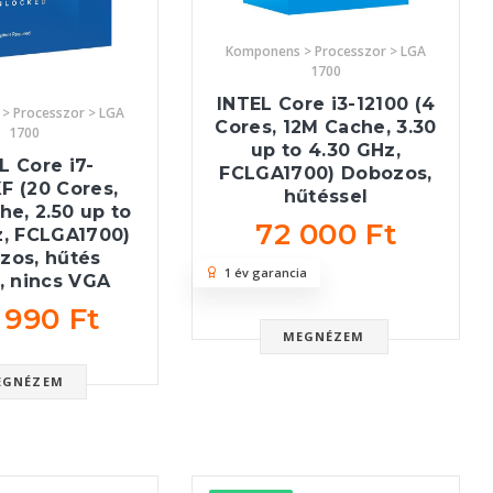
Komponens > Processzor > LGA
1700
INTEL Core i3-12100 (4
> Processzor > LGA
Cores, 12M Cache, 3.30
1700
up to 4.30 GHz,
L Core i7-
FCLGA1700) Dobozos,
F (20 Cores,
hűtéssel
e, 2.50 up to
72 000 Ft
z, FCLGA1700)
zos, hűtés
1 év garancia
, nincs VGA
 990 Ft
MEGNÉZEM
EGNÉZEM