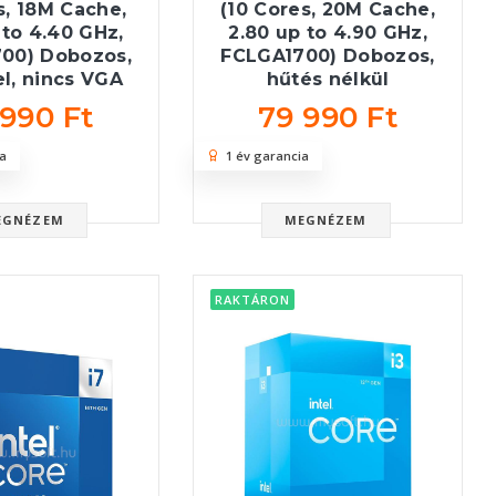
s, 18M Cache,
(10 Cores, 20M Cache,
 to 4.40 GHz,
2.80 up to 4.90 GHz,
00) Dobozos,
FCLGA1700) Dobozos,
l, nincs VGA
hűtés nélkül
 990 Ft
79 990 Ft
a
1 év garancia
EGNÉZEM
MEGNÉZEM
RAKTÁRON