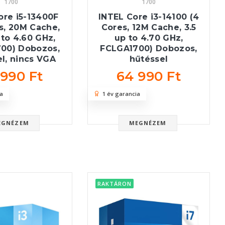
1700
1700
ore i5-13400F
INTEL Core i3-14100 (4
s, 20M Cache,
Cores, 12M Cache, 3.5
 to 4.60 GHz,
up to 4.70 GHz,
00) Dobozos,
FCLGA1700) Dobozos,
l, nincs VGA
hűtéssel
 990 Ft
64 990 Ft
a
1 év garancia
EGNÉZEM
MEGNÉZEM
RAKTÁRON