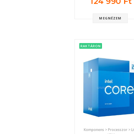
124 990 Ft
MEGNÉZEM
RAKTÁRON
Komponens > Processzor > 