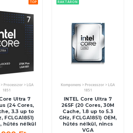
TOP
RAKTÁRON
> Processzor > LGA
Komponens > Processzor > LGA
1851
1851
Core Ultra 7
INTEL Core Ultra 7
us (24 Cores,
265F (20 Cores, 30M
he, 3.3 up to
Cache, 1.8 up to 5.3
z, FCLGA1851)
GHz, FCLGA1851) OEM,
 hűtés nélkül
hűtés nélkül, nincs
VGA