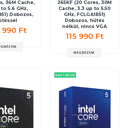
s, 36M Cache,
265KF (20 Cores, 30M
 to 5.6 GHz,
Cache, 3.3 up to 5.50
51) Dobozos,
GHz, FCLGA1851)
űtéssel
Dobozos, hűtés
nélkül, nincs VGA
 990 Ft
115 990 Ft
EGNÉZEM
MEGNÉZEM
RAKTÁRON