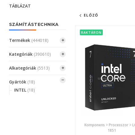
TÁBLÁZAT
ELŐZŐ
SZÁMÍTÁSTECHNIKA
RAKTÁRON
Termékek
(444018)
Kategóriák
(390610)
Alkategóriák
(5513)
Gyártók
(18)
INTEL
(18)
Komponens > Processzor > 
1851