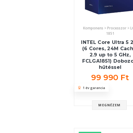
Komponens > Processzor > 
1851
INTEL Core Ultra 5 
(6 Cores, 24M Cach
2.9 up to 5 GHz,
FCLGA1851) Dobozo
hűtéssel
99 990 Ft
1 év garancia
MEGNÉZEM