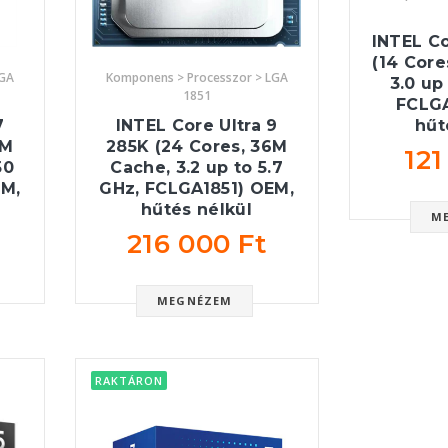
INTEL Co
(14 Core
Komponens > Processzor > LGA
LGA
3.0 up
1851
FCLGA
INTEL Core Ultra 9
7
hűt
285K (24 Cores, 36M
0M
121
Cache, 3.2 up to 5.7
50
GHz, FCLGA1851) OEM,
EM,
hűtés nélkül
M
216 000 Ft
MEGNÉZEM
RAKTÁRON