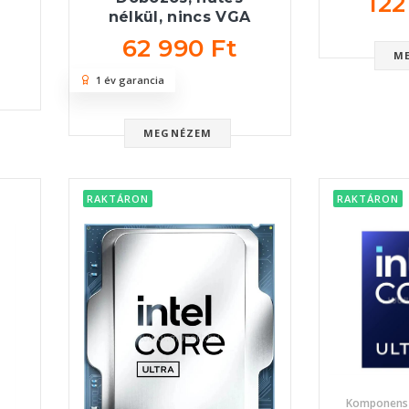
122
nélkül, nincs VGA
62 990 Ft
M
1 év garancia
MEGNÉZEM
RAKTÁRON
RAKTÁRON
Komponens 