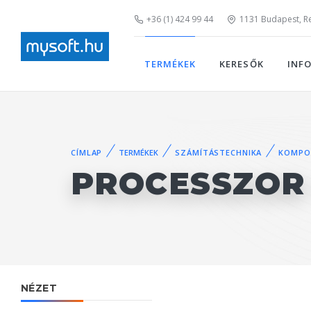
+36 (1) 424 99 44
1131 Budapest, Rei
TERMÉKEK
KERESŐK
INF
CÍMLAP
TERMÉKEK
SZÁMÍTÁSTECHNIKA
KOMPO
PROCESSZOR 
NÉZET