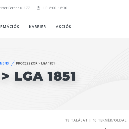
tter Ferenc u. 177.
H-P: 8:00 -16:30
ORMÁCIÓK
KARRIER
AKCIÓK
NENS
PROCESSZOR > LGA 1851
> LGA 1851
18 TALÁLAT | 40 TERMÉK/OLDAL