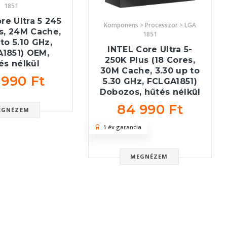
1851
re Ultra 5 245
Komponens > Processzor > LGA
s, 24M Cache,
1851
 to 5.10 GHz,
INTEL Core Ultra 5-
1851) OEM,
250K Plus (18 Cores,
és nélkül
30M Cache, 3.30 up to
 990 Ft
5.30 GHz, FCLGA1851)
Dobozos, hűtés nélkül
84 990 Ft
EGNÉZEM
1 év garancia
MEGNÉZEM