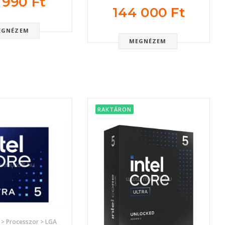
 990 Ft
144 000 Ft
EGNÉZEM
MEGNÉZEM
RAKTÁRON
> Processzor > LGA