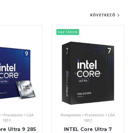
KÖVETKEZŐ
RAKTÁRON
> Processzor > LGA
Komponens > Processzor > LGA
1851
1851
re Ultra 9 285
INTEL Core Ultra 7