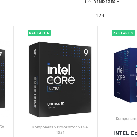
RENDEZÉS
1 / 1
RAKTÁRON
RAKTÁRON
Komponens 
LGA
Komponens > Processzor > LGA
1851
INTEL Co