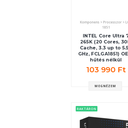
Komponens > Processzor > 
1851
INTEL Core Ultra 
265K (20 Cores, 3
Cache, 3.3 up to 5.
GHz, FCLGA1851) O
hűtés nélkül
103 990 Ft
MEGNÉZEM
RAKTÁRON