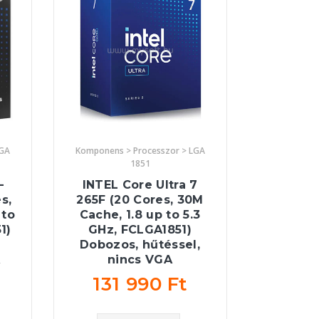
LGA
Komponens > Processzor > LGA
1851
-
INTEL Core Ultra 7
s,
265F (20 Cores, 30M
 to
Cache, 1.8 up to 5.3
1)
GHz, FCLGA1851)
Dobozos, hűtéssel,
A
nincs VGA
131 990 Ft