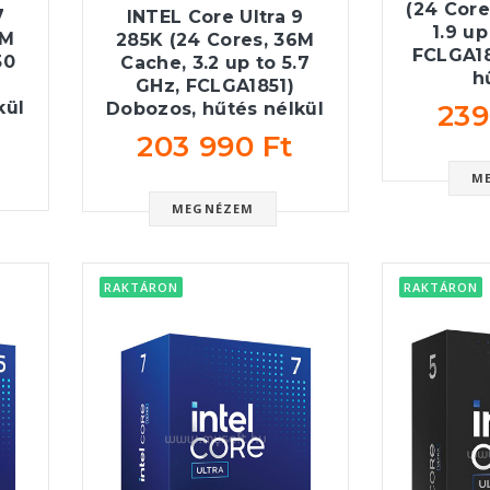
(24 Core
7
INTEL Core Ultra 9
1.9 up
0M
285K (24 Cores, 36M
FCLGA18
50
Cache, 3.2 up to 5.7
h
GHz, FCLGA1851)
kül
239
Dobozos, hűtés nélkül
203 990 Ft
M
MEGNÉZEM
RAKTÁRON
RAKTÁRON