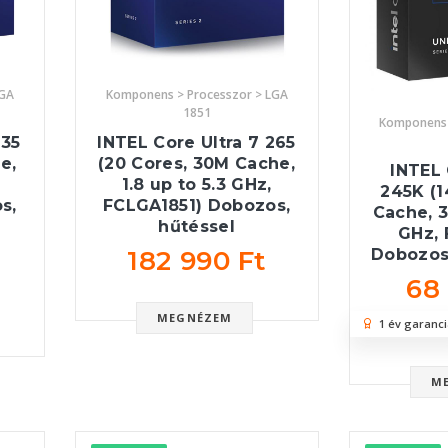
LGA
Komponens > Processzor > LGA
1851
Komponens 
235
INTEL Core Ultra 7 265
e,
(20 Cores, 30M Cache,
INTEL 
1.8 up to 5.3 GHz,
245K (1
s,
FCLGA1851) Dobozos,
Cache, 3
hűtéssel
GHz, 
182 990 Ft
Dobozos,
68
MEGNÉZEM
1 év garanci
M