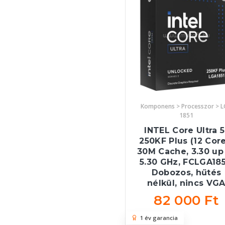
Komponens > Processzor > 
1851
INTEL Core Ultra 5
250KF Plus (12 Core
30M Cache, 3.30 up
5.30 GHz, FCLGA185
Dobozos, hűtés
nélkül, nincs VG
82 000 Ft
1 év garancia