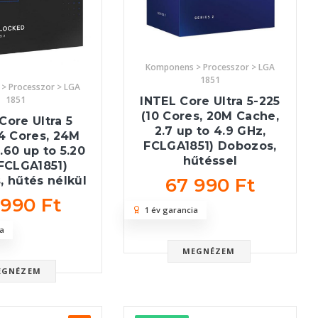
Komponens > Processzor > LGA
1851
> Processzor > LGA
1851
INTEL Core Ultra 5-225
(10 Cores, 20M Cache,
Core Ultra 5
2.7 up to 4.9 GHz,
4 Cores, 24M
FCLGA1851) Dobozos,
.60 up to 5.20
hűtéssel
FCLGA1851)
67 990 Ft
 hűtés nélkül
 990 Ft
1 év garancia
a
MEGNÉZEM
EGNÉZEM