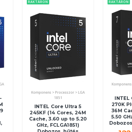
RAKTÁRON
RAKTÁRON
LGA
Komponens 
Komponens > Processzor > LGA
1851
-
INTEL 
0M
270K Pl
INTEL Core Ultra 5
.9
36M Cac
245KF (14 Cores, 24M
5.50 GH
Cache, 3.60 up to 5.20
,
Dobozos,
GHz, FCLGA1851)
Dobozos, hűtés