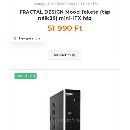
Komponens > Számítógép ház > mITX
FRACTAL DESIGN Mood fekete (táp
nélküli) mini-ITX ház
51 990 Ft
1 év garancia
MEGNÉZEM
RAKTÁRON