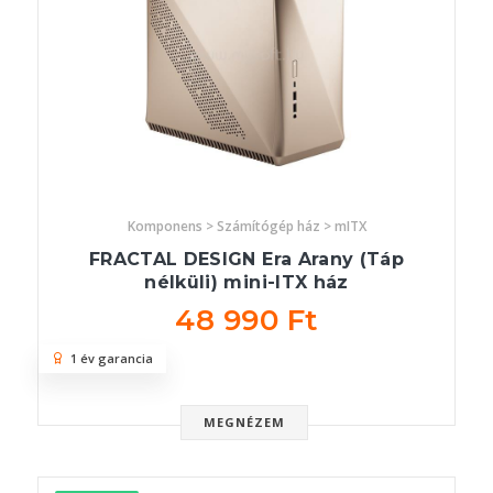
Komponens > Számítógép ház > mITX
FRACTAL DESIGN Era Arany (Táp
nélküli) mini-ITX ház
48 990 Ft
1 év garancia
MEGNÉZEM