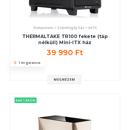
Komponens > Számítógép ház > mITX
THERMALTAKE TR100 fekete (táp
nélküli) Mini-ITX ház
39 990 Ft
1 év garancia
MEGNÉZEM
RAKTÁRON