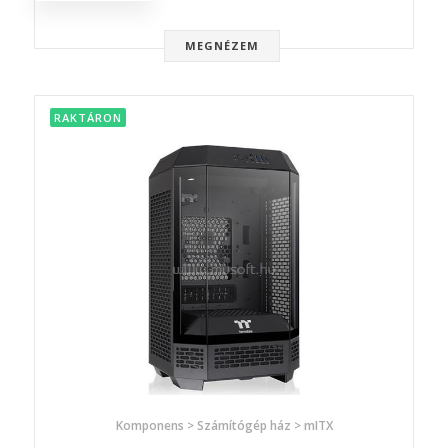
MEGNÉZEM
RAKTÁRON
Komponens > Számítógép ház > mITX