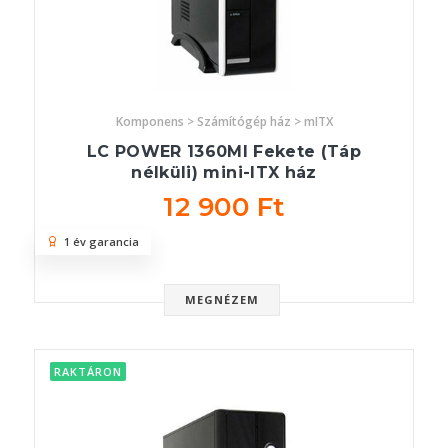
Komponens > Számítógép ház > mITX
LC POWER 1360MI Fekete (Táp
nélküli) mini-ITX ház
12 900 Ft
1 év garancia
MEGNÉZEM
RAKTÁRON