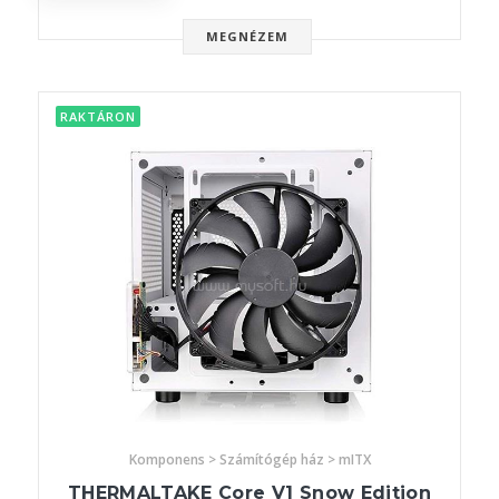
MEGNÉZEM
RAKTÁRON
Komponens > Számítógép ház > mITX
THERMALTAKE Core V1 Snow Edition