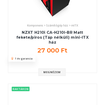
Komponens > Számítógép ház > mITX
NZXT H210i CA-H210I-BR Matt
fekete/piros (Táp nélküli) mini-ITX
ház
27 000 Ft
1 év garancia
MEGNÉZEM
RAKTÁRON