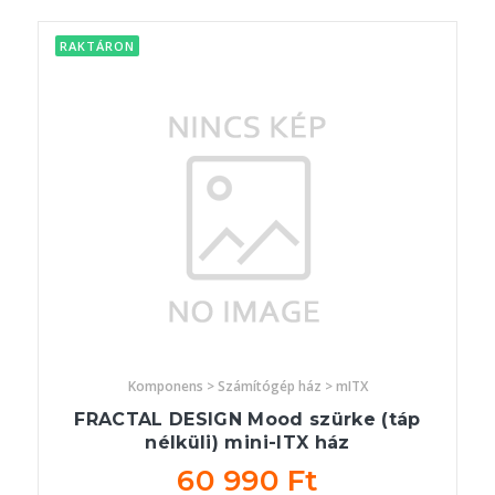
RAKTÁRON
Komponens > Számítógép ház > mITX
FRACTAL DESIGN Mood szürke (táp
nélküli) mini-ITX ház
60 990 Ft