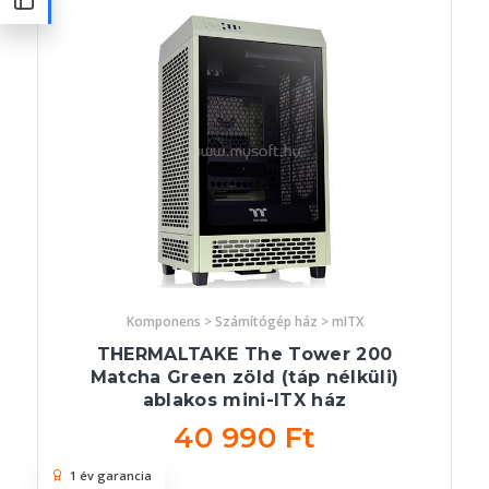
Komponens > Számítógép ház > mITX
THERMALTAKE The Tower 200
Matcha Green zöld (táp nélküli)
ablakos mini-ITX ház
40 990 Ft
1 év garancia