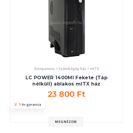
Komponens > Számítógép ház > mITX
LC POWER 1400MI Fekete (Táp
nélküli) ablakos mITX ház
23 800 Ft
1 év garancia
MEGNÉZEM