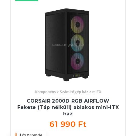
Komponens > Számítógép ház > mITX
CORSAIR 2000D RGB AIRFLOW
Fekete (Táp nélküli) ablakos mini-ITX
ház
61 990 Ft
1 év garancia