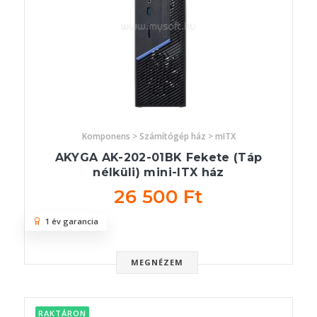
Komponens > Számítógép ház > mITX
AKYGA AK-202-01BK Fekete (Táp
nélküli) mini-ITX ház
26 500 Ft
1 év garancia
MEGNÉZEM
RAKTÁRON