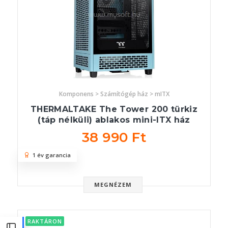
Komponens > Számítógép ház > mITX
THERMALTAKE The Tower 200 türkiz
(táp nélküli) ablakos mini-ITX ház
38 990 Ft
1 év garancia
MEGNÉZEM
RAKTÁRON