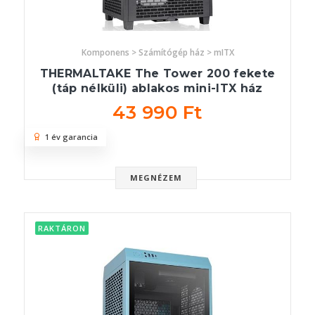
Komponens > Számítógép ház > mITX
THERMALTAKE The Tower 200 fekete
(táp nélküli) ablakos mini-ITX ház
43 990 Ft
1 év garancia
MEGNÉZEM
RAKTÁRON