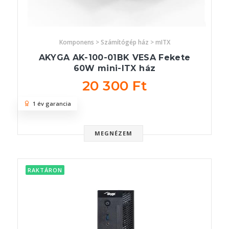
Komponens > Számítógép ház > mITX
AKYGA AK-100-01BK VESA Fekete
60W mini-ITX ház
20 300 Ft
1 év garancia
MEGNÉZEM
RAKTÁRON