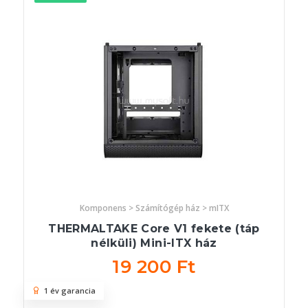
Komponens > Számítógép ház > mITX
THERMALTAKE Core V1 fekete (táp
nélküli) Mini-ITX ház
19 200 Ft
1 év garancia