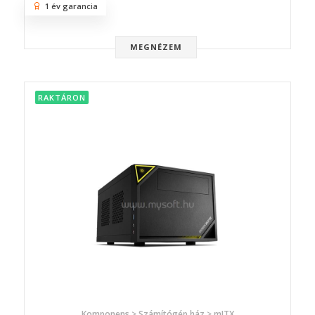
1 év garancia
MEGNÉZEM
RAKTÁRON
Komponens > Számítógép ház > mITX