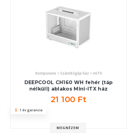
Komponens > Számítógép ház > mITX
DEEPCOOL CH160 WH fehér (táp
nélküli) ablakos Mini-ITX ház
21 100 Ft
1 év garancia
MEGNÉZEM