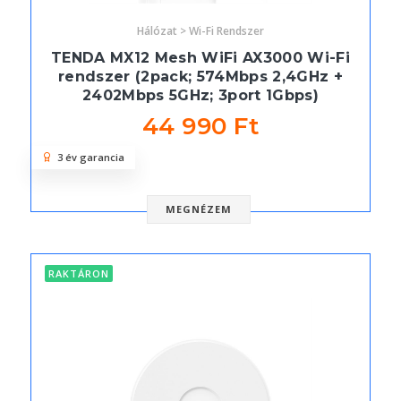
Hálózat > Wi-Fi Rendszer
TENDA MX12 Mesh WiFi AX3000 Wi-Fi
rendszer (2pack; 574Mbps 2,4GHz +
2402Mbps 5GHz; 3port 1Gbps)
44 990 Ft
3 év garancia
MEGNÉZEM
RAKTÁRON