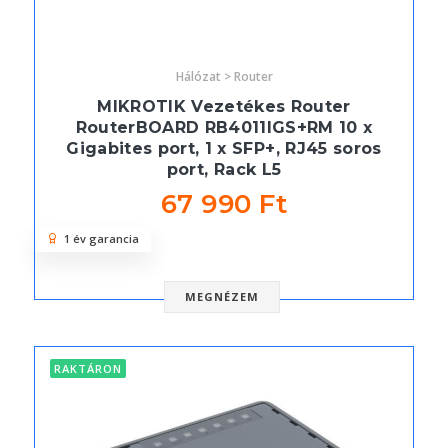
Hálózat > Router
MIKROTIK Vezetékes Router
RouterBOARD RB4011IGS+RM 10 x
Gigabites port, 1 x SFP+, RJ45 soros
port, Rack L5
67 990 Ft
1 év garancia
MEGNÉZEM
RAKTÁRON