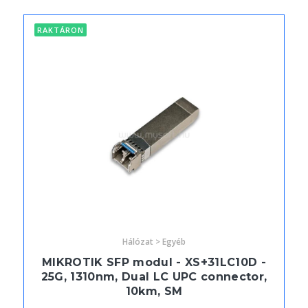
RAKTÁRON
Hálózat > Egyéb
MIKROTIK SFP modul - XS+31LC10D -
25G, 1310nm, Dual LC UPC connector,
10km, SM