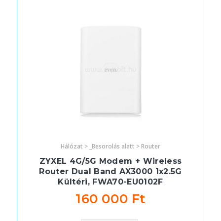
Hálózat > _Besorolás alatt > Router
ZYXEL 4G/5G Modem + Wireless
Router Dual Band AX3000 1x2.5G
Kültéri, FWA70-EU0102F
160 000 Ft