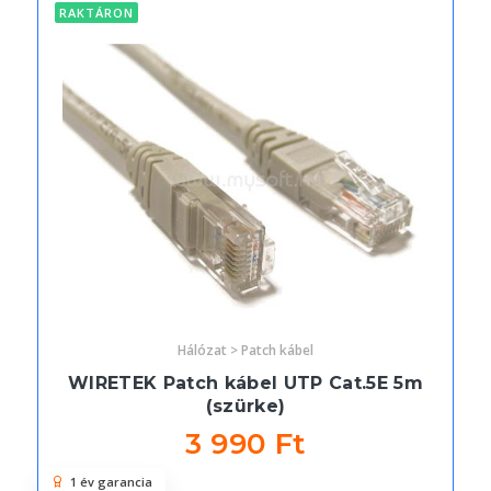
RAKTÁRON
Hálózat > Patch kábel
WIRETEK Patch kábel UTP Cat.5E 5m
(szürke)
3 990 Ft
1 év garancia