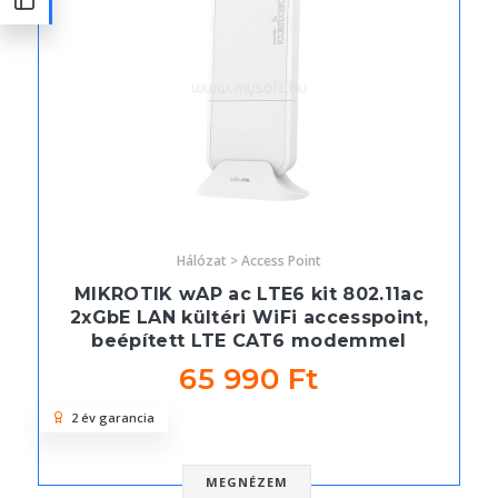
Hálózat > Access Point
MIKROTIK wAP ac LTE6 kit 802.11ac
2xGbE LAN kültéri WiFi accesspoint,
beépített LTE CAT6 modemmel
65 990 Ft
2 év garancia
MEGNÉZEM