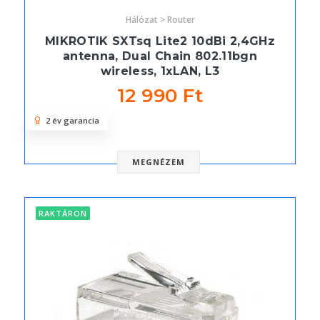
Hálózat > Router
MIKROTIK SXTsq Lite2 10dBi 2,4GHz
antenna, Dual Chain 802.11bgn
wireless, 1xLAN, L3
12 990 Ft
2 év garancia
MEGNÉZEM
RAKTÁRON