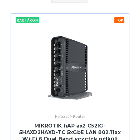
RAKTÁRON
TOP
Hálózat > Router
MIKROTIK hAP ax2 C52IG-
5HAXD2HAXD-TC 5xGbE LAN 802.11ax
Wi-Fi 6 Dual Band vezeték nélküli