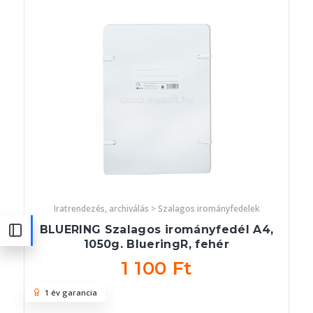
Iratrendezés, archiválás > Szalagos irományfedelek
BLUERING Szalagos irományfedél A4,
1050g. BlueringR, fehér
1 100 Ft
1 év garancia