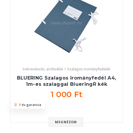
Iratrendezés, archiválás > Szalagos irományfedelek
BLUERING Szalagos irományfedél A4,
1m-es szalaggal BlueringR kék
1 000 Ft
1 év garancia
MEGNÉZEM