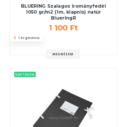
BLUERING Szalagos irományfedél
1050 gr/m2 (1m, klapnis) natúr
BlueringR
1 100 Ft
1 év garancia
MEGNÉZEM
RAKTÁRON