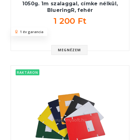
1050g. 1m szalaggal, címke nélkül,
BlueringR, fehér
1 200 Ft
1 év garancia
MEGNÉZEM
RAKTÁRON