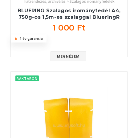
Iratrendezés, archiválás > Szalagos irományfedelek
BLUERING Szalagos irományfedél A4,
750g-os 1,5m-es szalaggal BlueringR
1 000 Ft
1 év garancia
MEGNÉZEM
RAKTÁRON