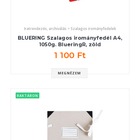
Iratrendezés, archiválás > Szalagos irományfedelek
BLUERING Szalagos irományfedél A4,
1050g. BlueringR, zöld
1 100 Ft
MEGNÉZEM
RAKTÁRON