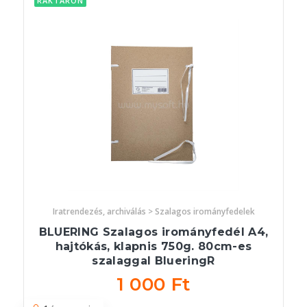
RAKTÁRON
Iratrendezés, archiválás > Szalagos irományfedelek
BLUERING Szalagos irományfedél A4,
hajtókás, klapnis 750g. 80cm-es
szalaggal BlueringR
1 000 Ft