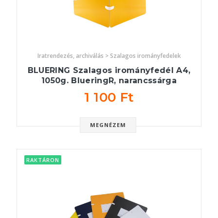
Iratrendezés, archiválás > Szalagos irományfedelek
BLUERING Szalagos irományfedél A4,
1050g. BlueringR, narancssárga
1 100 Ft
MEGNÉZEM
RAKTÁRON