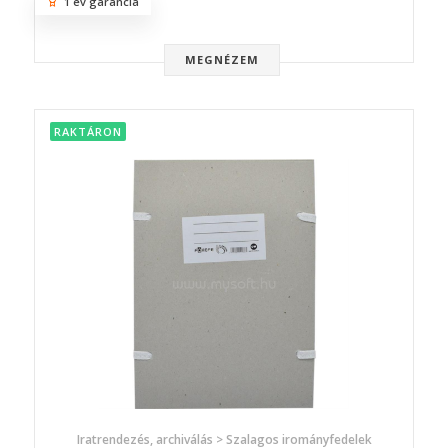
1 év garancia
MEGNÉZEM
RAKTÁRON
Iratrendezés, archiválás > Szalagos irományfedelek