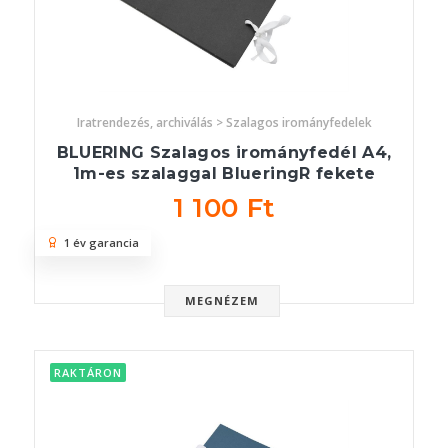
Iratrendezés, archiválás > Szalagos irományfedelek
BLUERING Szalagos irományfedél A4,
1m-es szalaggal BlueringR fekete
1 100 Ft
1 év garancia
MEGNÉZEM
RAKTÁRON