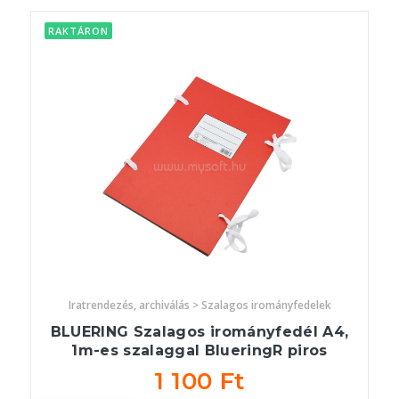
RAKTÁRON
Iratrendezés, archiválás > Szalagos irományfedelek
BLUERING Szalagos irományfedél A4,
1m-es szalaggal BlueringR piros
1 100 Ft