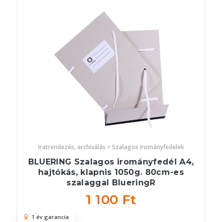
Iratrendezés, archiválás > Szalagos irományfedelek
BLUERING Szalagos irományfedél A4,
hajtókás, klapnis 1050g. 80cm-es
szalaggal BlueringR
1 100 Ft
1 év garancia