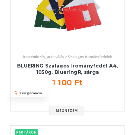
Iratrendezés, archiválás > Szalagos irományfedelek
BLUERING Szalagos irományfedél A4,
1050g. BlueringR, sárga
1 100 Ft
1 év garancia
MEGNÉZEM
RAKTÁRON