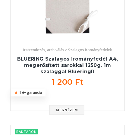
Iratrendezés, archiválás > Szalagos irományfedelek
BLUERING Szalagos irományfedél A4,
megerősített sarokkal 1250g. 1m
szalaggal BlueringR
1 200 Ft
1 év garancia
MEGNÉZEM
RAKTÁRON