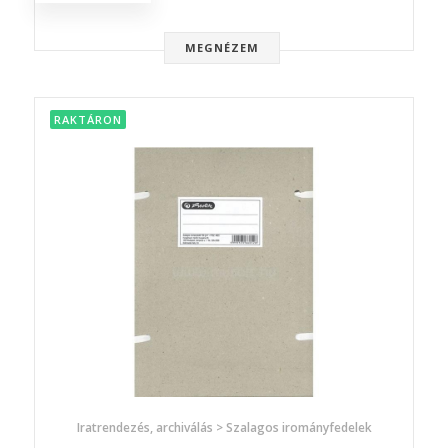
MEGNÉZEM
RAKTÁRON
Iratrendezés, archiválás > Szalagos irományfedelek