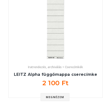
Iratrendezés, archiválás > Cserecímkék
LEITZ Alpha függőmappa cserecímke
2 100 Ft
MEGNÉZEM