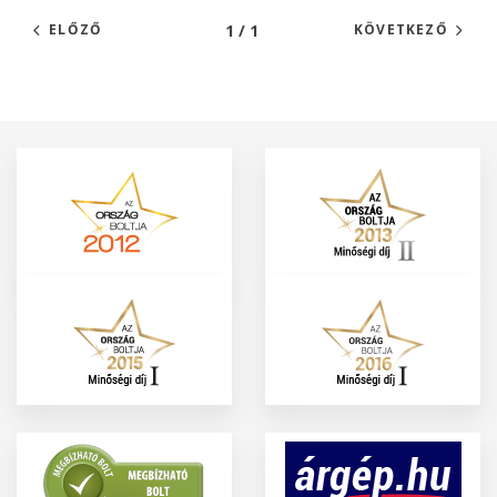
1 / 1
ELŐZŐ
KÖVETKEZŐ