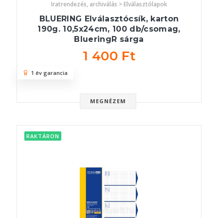
Iratrendezés, archiválás > Elválasztólapok
BLUERING Elválasztócsík, karton
190g. 10,5x24cm, 100 db/csomag,
BlueringR sárga
1 400 Ft
1 év garancia
MEGNÉZEM
RAKTÁRON