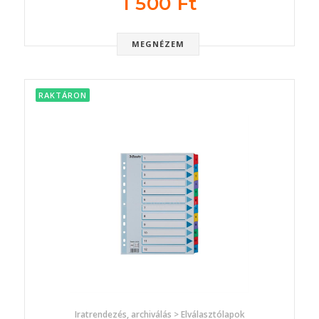
1 500 Ft
MEGNÉZEM
RAKTÁRON
Iratrendezés, archiválás > Elválasztólapok