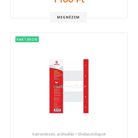
MEGNÉZEM
RAKTÁRON
Iratrendezés, archiválás > Elválasztólapok