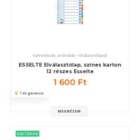
Iratrendezés, archiválás > Elválasztólapok
ESSELTE Elválasztólap, színes karton
12 részes Esselte
1 600 Ft
1 év garancia
MEGNÉZEM
RAKTÁRON