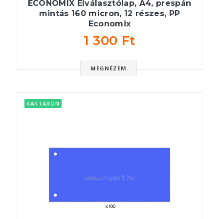
ECONOMIX Elválasztólap, A4, prespán
mintás 160 micron, 12 részes, PP
Economix
1 300 Ft
MEGNÉZEM
RAKTÁRON