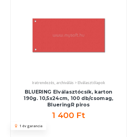
Iratrendezés, archiválás > Elválasztólapok
BLUERING Elválasztócsík, karton
190g. 10,5x24cm, 100 db/csomag,
BlueringR piros
1 400 Ft
1 év garancia