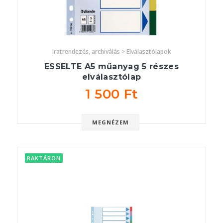
Iratrendezés, archiválás > Elválasztólapok
ESSELTE A5 műanyag 5 részes
elválasztólap
1 500 Ft
MEGNÉZEM
RAKTÁRON