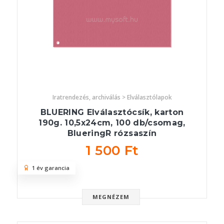
Iratrendezés, archiválás > Elválasztólapok
BLUERING Elválasztócsík, karton
190g. 10,5x24cm, 100 db/csomag,
BlueringR rózsaszín
1 500 Ft
1 év garancia
MEGNÉZEM