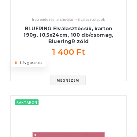
Iratrendezés, archiválás > Elválasztólapok
BLUERING Elválasztócsík, karton
190g. 10,5x24cm, 100 db/csomag,
BlueringR zöld
1 400 Ft
1 év garancia
MEGNÉZEM
RAKTÁRON