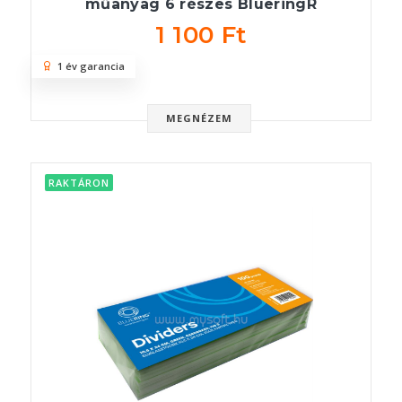
műanyag 6 részes BlueringR
1 100 Ft
1 év garancia
MEGNÉZEM
RAKTÁRON