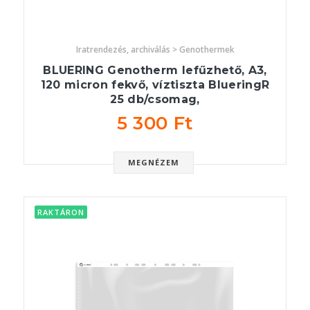
Iratrendezés, archiválás > Genothermek
BLUERING Genotherm lefűzhető, A3,
120 micron fekvő, víztiszta BlueringR
25 db/csomag,
5 300 Ft
MEGNÉZEM
RAKTÁRON