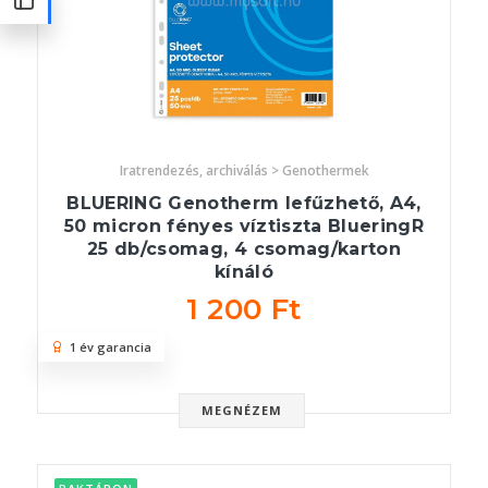
Iratrendezés, archiválás > Genothermek
BLUERING Genotherm lefűzhető, A4,
50 micron fényes víztiszta BlueringR
25 db/csomag, 4 csomag/karton
kínáló
1 200 Ft
1 év garancia
MEGNÉZEM