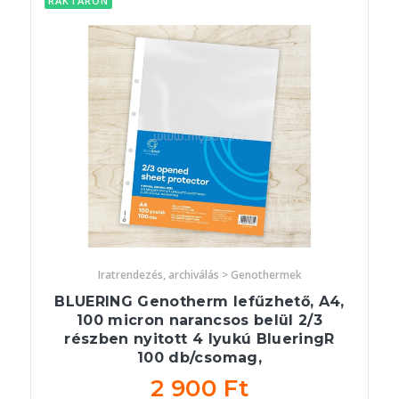
RAKTÁRON
Iratrendezés, archiválás > Genothermek
BLUERING Genotherm lefűzhető, A4,
100 micron narancsos belül 2/3
részben nyitott 4 lyukú BlueringR
100 db/csomag,
2 900 Ft