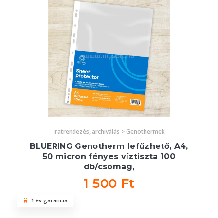
Iratrendezés, archiválás > Genothermek
BLUERING Genotherm lefűzhető, A4,
50 micron fényes víztiszta 100
db/csomag,
1 500 Ft
1 év garancia