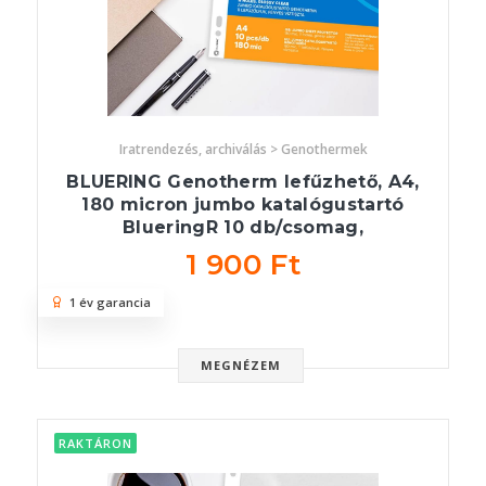
Iratrendezés, archiválás > Genothermek
BLUERING Genotherm lefűzhető, A4,
180 micron jumbo katalógustartó
BlueringR 10 db/csomag,
1 900 Ft
1 év garancia
MEGNÉZEM
RAKTÁRON