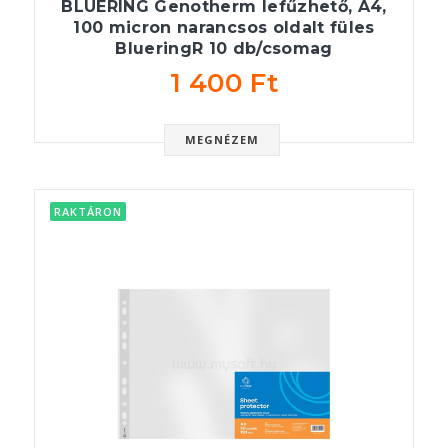
BLUERING Genotherm lefűzhető, A4,
100 micron narancsos oldalt füles
BlueringR 10 db/csomag
1 400 Ft
MEGNÉZEM
RAKTÁRON