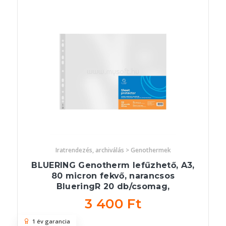
Iratrendezés, archiválás > Genothermek
BLUERING Genotherm lefűzhető, A3,
80 micron fekvő, narancsos
BlueringR 20 db/csomag,
3 400 Ft
1 év garancia