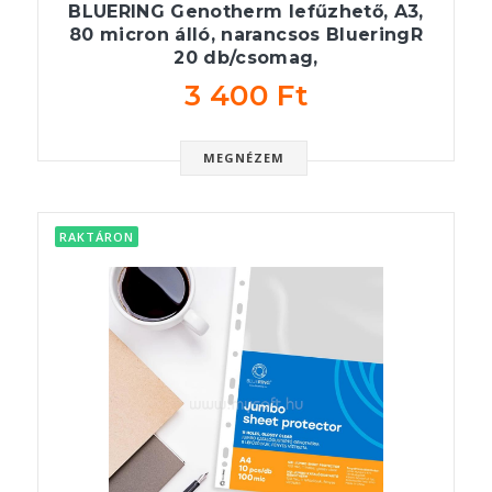
BLUERING Genotherm lefűzhető, A3,
80 micron álló, narancsos BlueringR
20 db/csomag,
3 400 Ft
MEGNÉZEM
RAKTÁRON