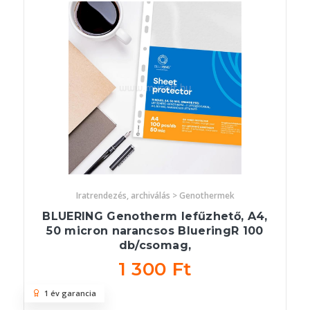
Iratrendezés, archiválás > Genothermek
BLUERING Genotherm lefűzhető, A4,
50 micron narancsos BlueringR 100
db/csomag,
1 300 Ft
1 év garancia