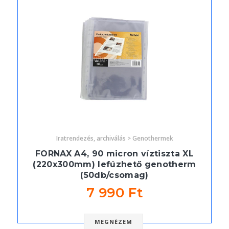
Iratrendezés, archiválás > Genothermek
FORNAX A4, 90 micron víztiszta XL
(220x300mm) lefúzhető genotherm
(50db/csomag)
7 990 Ft
MEGNÉZEM