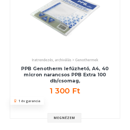
Iratrendezés, archiválás > Genothermek
PPB Genotherm lefűzhető, A4, 40
micron narancsos PPB Extra 100
db/csomag,
1 300 Ft
1 év garancia
MEGNÉZEM