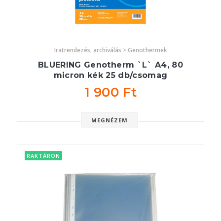
Iratrendezés, archiválás > Genothermek
BLUERING Genotherm `L` A4, 80
micron kék 25 db/csomag
1 900 Ft
MEGNÉZEM
RAKTÁRON