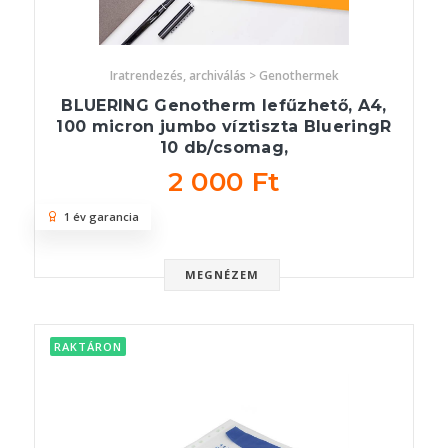
Iratrendezés, archiválás > Genothermek
BLUERING Genotherm lefűzhető, A4,
100 micron jumbo víztiszta BlueringR
10 db/csomag,
2 000 Ft
1 év garancia
MEGNÉZEM
RAKTÁRON