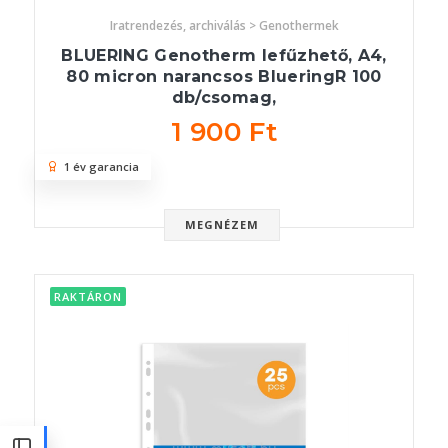
Iratrendezés, archiválás > Genothermek
BLUERING Genotherm lefűzhető, A4,
80 micron narancsos BlueringR 100
db/csomag,
1 900 Ft
1 év garancia
MEGNÉZEM
RAKTÁRON