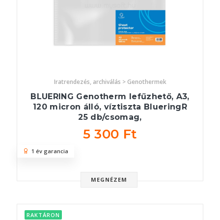
Iratrendezés, archiválás > Genothermek
BLUERING Genotherm lefűzhető, A3,
120 micron álló, víztiszta BlueringR
25 db/csomag,
5 300 Ft
1 év garancia
MEGNÉZEM
RAKTÁRON