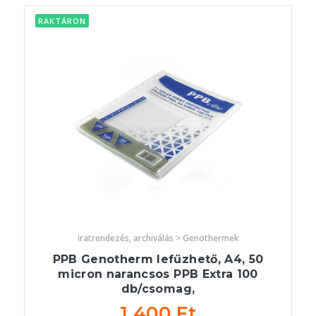
RAKTÁRON
Iratrendezés, archiválás > Genothermek
PPB Genotherm lefűzhető, A4, 50
micron narancsos PPB Extra 100
db/csomag,
1 400 Ft