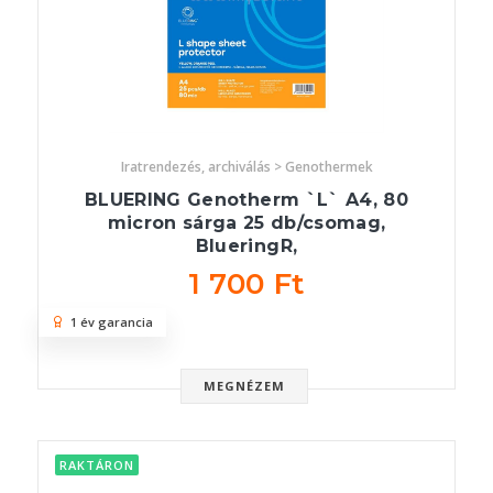
Iratrendezés, archiválás > Genothermek
BLUERING Genotherm `L` A4, 80
micron sárga 25 db/csomag,
BlueringR,
1 700 Ft
1 év garancia
MEGNÉZEM
RAKTÁRON