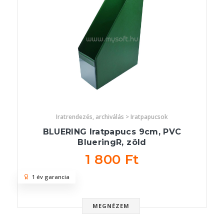
Iratrendezés, archiválás > Iratpapucsok
BLUERING Iratpapucs 9cm, PVC
BlueringR, zöld
1 800 Ft
1 év garancia
MEGNÉZEM