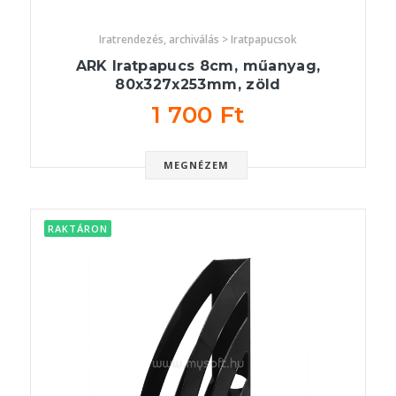
Iratrendezés, archiválás > Iratpapucsok
ARK Iratpapucs 8cm, műanyag,
80x327x253mm, zöld
1 700 Ft
MEGNÉZEM
RAKTÁRON