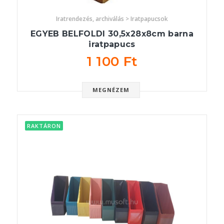
Iratrendezés, archiválás > Iratpapucsok
EGYEB BELFOLDI 30,5x28x8cm barna
iratpapucs
1 100 Ft
MEGNÉZEM
RAKTÁRON