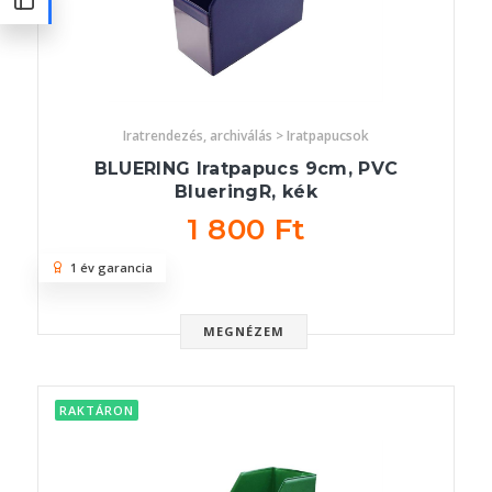
Iratrendezés, archiválás > Iratpapucsok
BLUERING Iratpapucs 9cm, PVC
BlueringR, kék
1 800 Ft
1 év garancia
MEGNÉZEM
RAKTÁRON