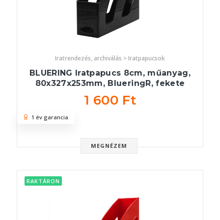
Iratrendezés, archiválás > Iratpapucsok
BLUERING Iratpapucs 8cm, műanyag,
80x327x253mm, BlueringR, fekete
1 600 Ft
1 év garancia
MEGNÉZEM
RAKTÁRON