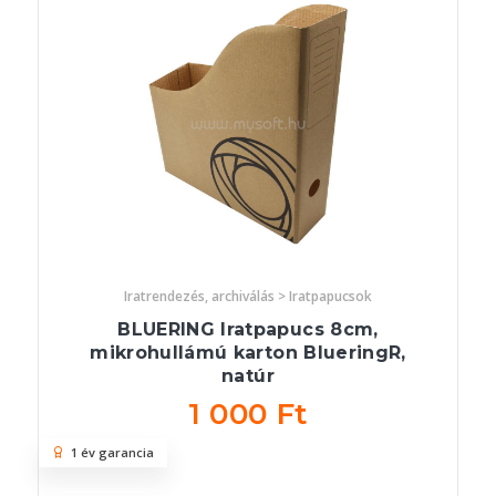
Iratrendezés, archiválás > Iratpapucsok
BLUERING Iratpapucs 8cm,
mikrohullámú karton BlueringR,
natúr
1 000 Ft
1 év garancia