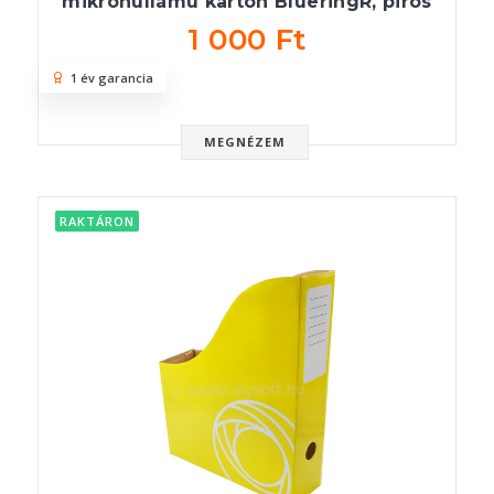
mikrohullámú karton BlueringR, piros
1 000 Ft
1 év garancia
MEGNÉZEM
RAKTÁRON