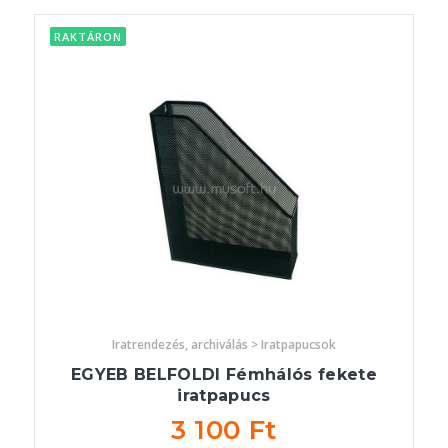
RAKTÁRON
Iratrendezés, archiválás > Iratpapucsok
EGYEB BELFOLDI Fémhálós fekete
iratpapucs
3 100 Ft