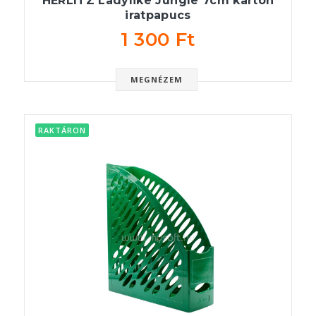
HERLITZ Ladylike Jungle 7cm karton
iratpapucs
1 300 Ft
MEGNÉZEM
RAKTÁRON