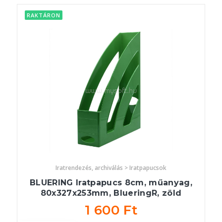
RAKTÁRON
Iratrendezés, archiválás > Iratpapucsok
BLUERING Iratpapucs 8cm, műanyag,
80x327x253mm, BlueringR, zöld
1 600 Ft