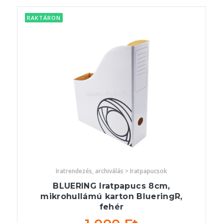
RAKTÁRON
Iratrendezés, archiválás > Iratpapucsok
BLUERING Iratpapucs 8cm,
mikrohullámú karton BlueringR,
fehér