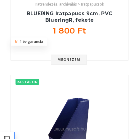
Iratrendezés, archiválás > Iratpapucsok
BLUERING Iratpapucs 9cm, PVC
BlueringR, fekete
1 800 Ft
1 év garancia
MEGNÉZEM
RAKTÁRON