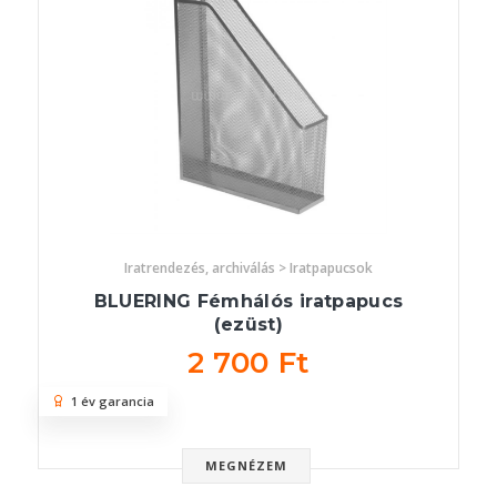
Iratrendezés, archiválás > Iratpapucsok
BLUERING Fémhálós iratpapucs
(ezüst)
2 700 Ft
1 év garancia
MEGNÉZEM