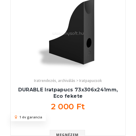
Iratrendezés, archiválás > Iratpapucsok
DURABLE Iratpapucs 73x306x241mm,
Eco fekete
2 000 Ft
1 év garancia
MEGNÉZEM