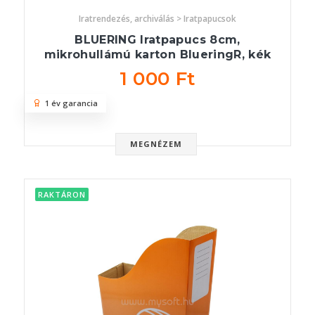
Iratrendezés, archiválás > Iratpapucsok
BLUERING Iratpapucs 8cm,
mikrohullámú karton BlueringR, kék
1 000 Ft
1 év garancia
MEGNÉZEM
RAKTÁRON