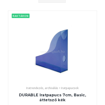
RAKTÁRON
Iratrendezés, archiválás > Iratpapucsok
DURABLE Iratpapucs 7cm, Basic,
áttetsző kék