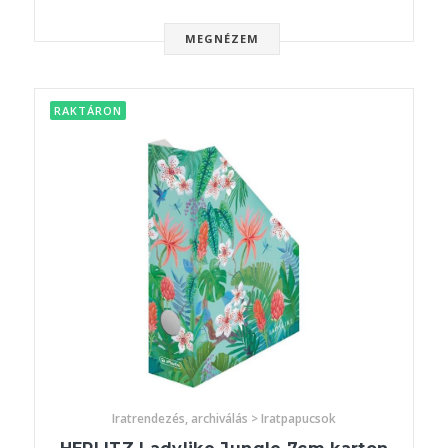
MEGNÉZEM
RAKTÁRON
Iratrendezés, archiválás > Iratpapucsok