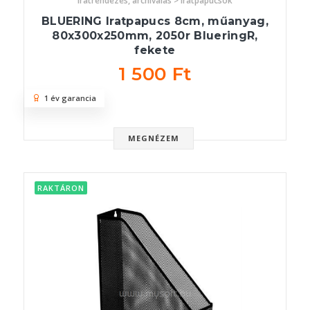
Iratrendezés, archiválás > Iratpapucsok
BLUERING Iratpapucs 8cm, műanyag,
80x300x250mm, 2050r BlueringR,
fekete
1 500 Ft
1 év garancia
MEGNÉZEM
RAKTÁRON