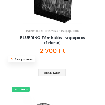
Iratrendezés, archiválás > Iratpapucsok
BLUERING Fémhálós iratpapucs
(fekete)
2 700 Ft
1 év garancia
MEGNÉZEM
RAKTÁRON