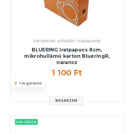
Iratrendezés, archiválás > Iratpapucsok
BLUERING Iratpapucs 8cm,
mikrohullámú karton BlueringR,
narancs
1 100 Ft
1 év garancia
MEGNÉZEM
RAKTÁRON