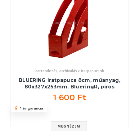
Iratrendezés, archiválás > Iratpapucsok
BLUERING Iratpapucs 8cm, műanyag,
80x327x253mm, BlueringR, piros
1 600 Ft
1 év garancia
MEGNÉZEM