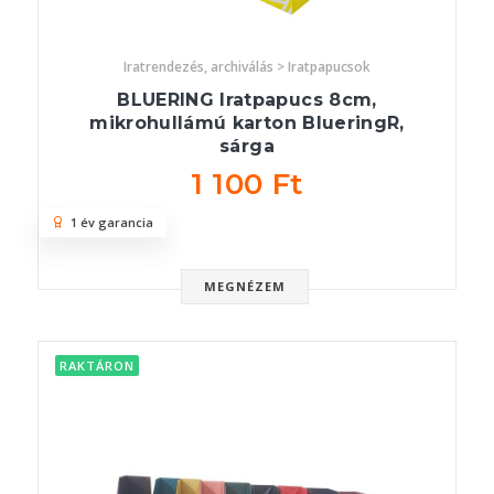
Iratrendezés, archiválás > Iratpapucsok
BLUERING Iratpapucs 8cm,
mikrohullámú karton BlueringR,
sárga
1 100 Ft
1 év garancia
MEGNÉZEM
RAKTÁRON