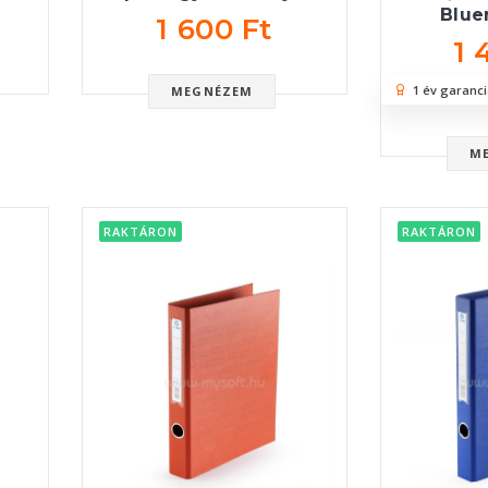
Blue
1 600 Ft
1 
1 év garanci
MEGNÉZEM
M
RAKTÁRON
RAKTÁRON