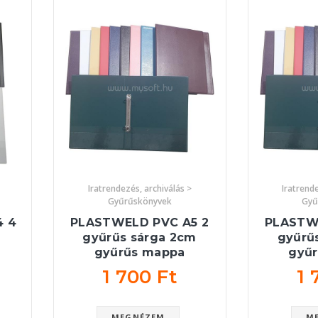
Iratrendezés, archiválás >
Iratrende
Gyűrűskönyvek
Gyű
4 4
PLASTWELD PVC A5 2
PLASTW
gyűrűs sárga 2cm
gyűrű
gyűrűs mappa
gyű
1 700 Ft
1 
MEGNÉZEM
M