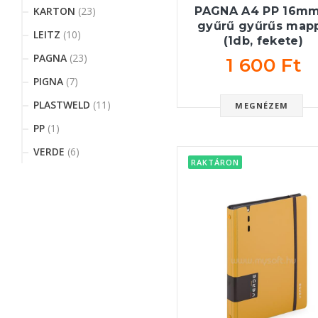
PAGNA A4 PP 16mm
KARTON
(23)
gyűrű gyűrűs map
LEITZ
(10)
(1db, fekete)
PAGNA
(23)
1 600 Ft
PIGNA
(7)
PLASTWELD
(11)
MEGNÉZEM
PP
(1)
VERDE
(6)
RAKTÁRON