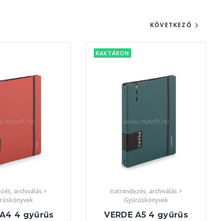
KÖVETKEZŐ
RAKTÁRON
zés, archiválás >
Iratrendezés, archiválás >
rűskönyvek
Gyűrűskönyvek
A4 4 gyűrűs
VERDE A5 4 gyűrűs