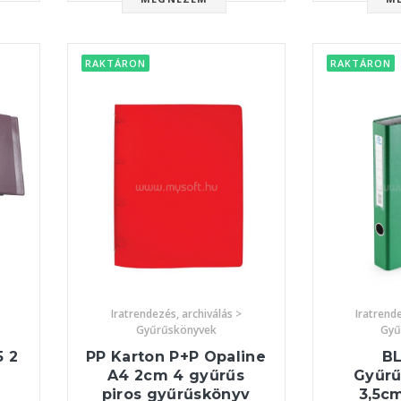
RAKTÁRON
RAKTÁRON
Iratrendezés, archiválás >
Iratrende
Gyűrűskönyvek
Gyű
 2
PP Karton P+P Opaline
B
A4 2cm 4 gyűrűs
Gyűrű
piros gyűrűskönyv
3,5cm