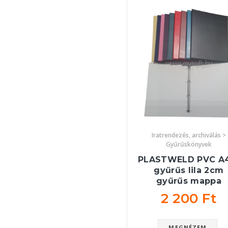
Iratrendezés, archiválás >
Gyűrűskönyvek
PLASTWELD PVC A
gyűrűs lila 2cm
gyűrűs mappa
2 200 Ft
MEGNÉZEM