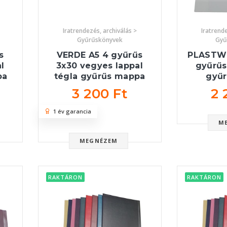
Iratrendezés, archiválás >
Iratrende
Gyűrűskönyvek
Gyű
s
VERDE A5 4 gyűrűs
PLASTW
l
3x30 vegyes lappal
gyűrűs
pa
tégla gyűrűs mappa
gyű
3 200 Ft
2 
1 év garancia
M
MEGNÉZEM
RAKTÁRON
RAKTÁRON