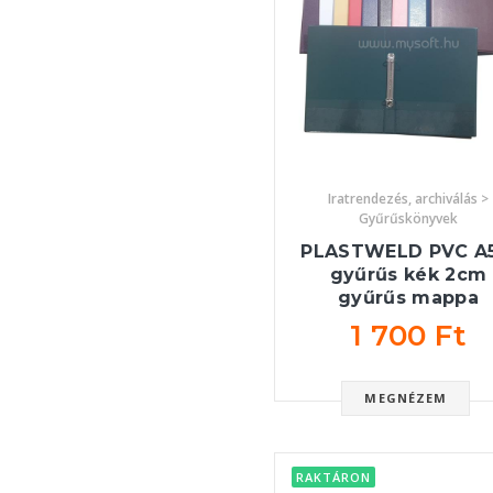
Iratrendezés, archiválás >
Gyűrűskönyvek
PLASTWELD PVC A5
gyűrűs kék 2cm
gyűrűs mappa
1 700 Ft
MEGNÉZEM
RAKTÁRON