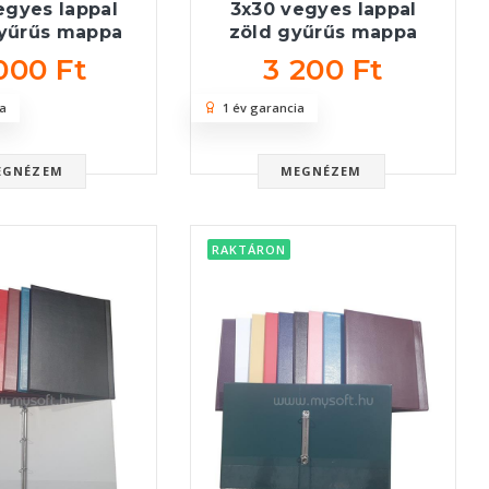
egyes lappal
3x30 vegyes lappal
gyűrűs mappa
zöld gyűrűs mappa
000 Ft
3 200 Ft
a
1 év garancia
EGNÉZEM
MEGNÉZEM
RAKTÁRON