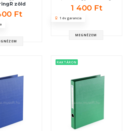
ringR zöld
1 400 Ft
400 Ft
1 év garancia
a
MEGNÉZEM
EGNÉZEM
RAKTÁRON