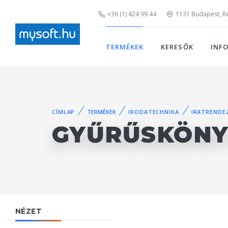
+36 (1) 424 99 44
1131 Budapest, Rei
TERMÉKEK
KERESŐK
INF
CÍMLAP
TERMÉKEK
IRODATECHNIKA
IRATRENDE
GYŰRŰSKÖN
NÉZET