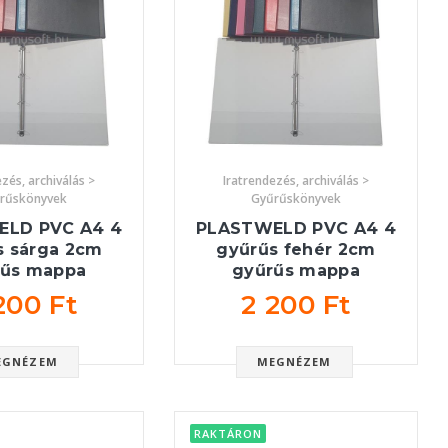
zés, archiválás >
Iratrendezés, archiválás >
rűskönyvek
Gyűrűskönyvek
ELD PVC A4 4
PLASTWELD PVC A4 4
s sárga 2cm
gyűrűs fehér 2cm
rűs mappa
gyűrűs mappa
200 Ft
2 200 Ft
EGNÉZEM
MEGNÉZEM
RAKTÁRON