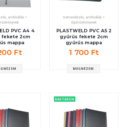
zés, archiválás >
Iratrendezés, archiválás >
rűskönyvek
Gyűrűskönyvek
ELD PVC A4 4
PLASTWELD PVC A5 2
 fekete 2cm
gyűrűs fekete 2cm
rűs mappa
gyűrűs mappa
200 Ft
1 700 Ft
EGNÉZEM
MEGNÉZEM
RAKTÁRON