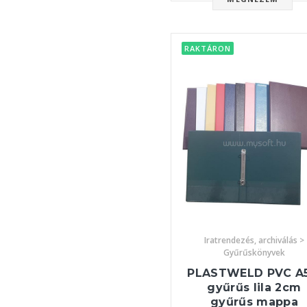
RAKTÁRON
Iratrendezés, archiválás >
Gyűrűskönyvek
PLASTWELD PVC A5
gyűrűs lila 2cm
gyűrűs mappa