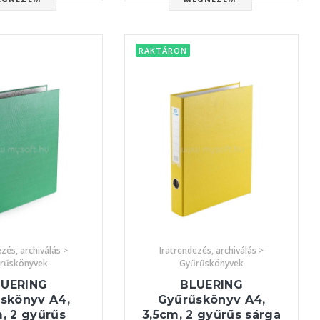
RAKTÁRON
zés, archiválás >
Iratrendezés, archiválás >
rűskönyvek
Gyűrűskönyvek
LUERING
BLUERING
skönyv A4,
Gyűrűskönyv A4,
, 2 gyűrűs
3,5cm, 2 gyűrűs sárga