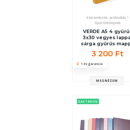
Iratrendezés, archiválás >
Gyűrűskönyvek
VERDE A5 4 gyűrű
3x30 vegyes lappa
sárga gyűrűs map
3 200 Ft
1 év garancia
MEGNÉZEM
RAKTÁRON