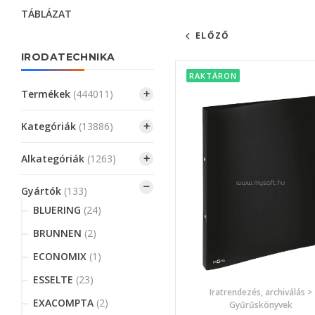
TÁBLÁZAT
ELŐZŐ
IRODATECHNIKA
RAKTÁRON
Termékek
(444011)
Kategóriák
(13886)
Alkategóriák
(1263)
Gyártók
(133)
BLUERING
(24)
BRUNNEN
(2)
ECONOMIX
(1)
ESSELTE
(23)
Iratrendezés, archiválás >
EXACOMPTA
(2)
Gyűrűskönyvek