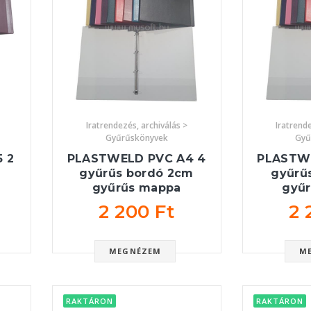
Iratrendezés, archiválás >
Iratrende
Gyűrűskönyvek
Gyű
 2
PLASTWELD PVC A4 4
PLASTW
gyűrűs bordó 2cm
gyűrű
gyűrűs mappa
gyű
2 200 Ft
2 
MEGNÉZEM
M
RAKTÁRON
RAKTÁRON