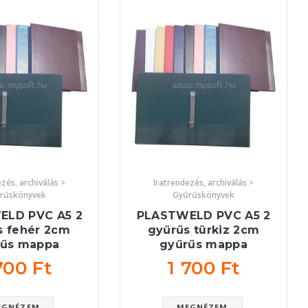
zés, archiválás >
Iratrendezés, archiválás >
rűskönyvek
Gyűrűskönyvek
ELD PVC A5 2
PLASTWELD PVC A5 2
s fehér 2cm
gyűrűs türkiz 2cm
rűs mappa
gyűrűs mappa
700 Ft
1 700 Ft
EGNÉZEM
MEGNÉZEM