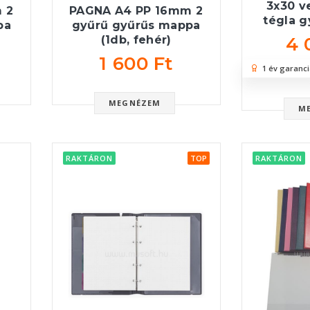
3x30 v
 2
PAGNA A4 PP 16mm 2
tégla 
pa
gyűrű gyűrűs mappa
4 
(1db, fehér)
1 600 Ft
1 év garanci
MEGNÉZEM
M
RAKTÁRON
TOP
RAKTÁRON