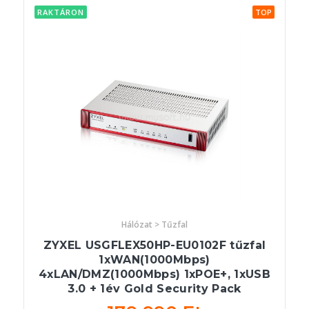
RAKTÁRON
TOP
Hálózat > Tűzfal
ZYXEL USGFLEX50HP-EU0102F tűzfal
1xWAN(1000Mbps)
4xLAN/DMZ(1000Mbps) 1xPOE+, 1xUSB
3.0 + 1év Gold Security Pack