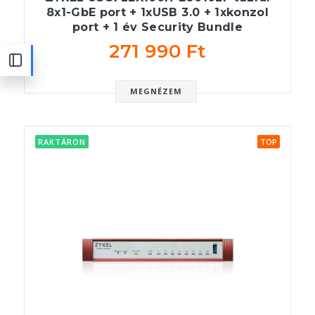
8x1-GbE port + 1xUSB 3.0 + 1xkonzol
port + 1 év Security Bundle
271 990 Ft
MEGNÉZEM
RAKTÁRON
TOP