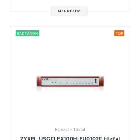
MEGNÉZEM
RAKTÁRON
TOP
Hálózat > Tűzfal
ZYXEL USGFLEX100H-EU0102F tűzfal