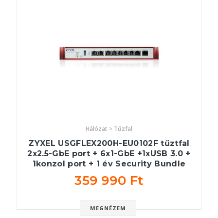
Hálózat > Tűzfal
ZYXEL USGFLEX200H-EU0102F tűztfal
2x2.5-GbE port + 6x1-GbE +1xUSB 3.0 +
1konzol port + 1 év Security Bundle
359 990 Ft
MEGNÉZEM