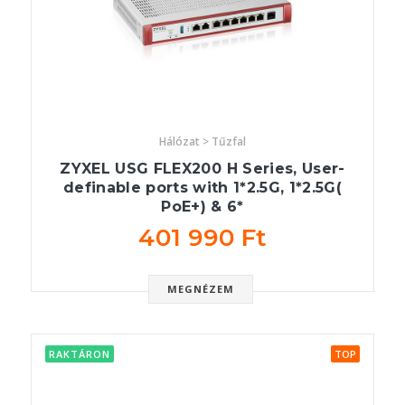
Hálózat > Tűzfal
ZYXEL USG FLEX200 H Series, User-
definable ports with 1*2.5G, 1*2.5G(
PoE+) & 6*
401 990 Ft
MEGNÉZEM
RAKTÁRON
TOP