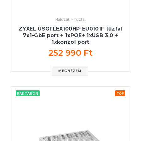
Hálózat > Tűzfal
ZYXEL USGFLEX100HP-EU0101F tűzfal
7x1-GbE port + 1xPOE+ 1xUSB 3.0 +
1xkonzol port
252 990 Ft
MEGNÉZEM
RAKTÁRON
TOP