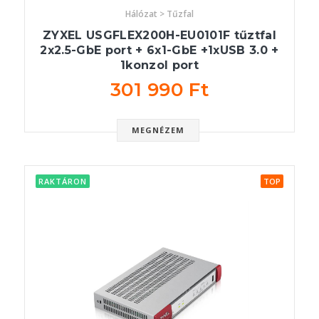
Hálózat > Tűzfal
ZYXEL USGFLEX200H-EU0101F tűztfal
2x2.5-GbE port + 6x1-GbE +1xUSB 3.0 +
1konzol port
301 990 Ft
MEGNÉZEM
RAKTÁRON
TOP