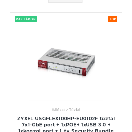
RAKTÁRON
TOP
Hálózat > Tűzfal
ZYXEL USGFLEX100HP-EU0102F tűzfal
7x1-GbE port + 1xPOE+ 1xUSB 3.0 +
1xkonzol port + 1 év Security Bundle