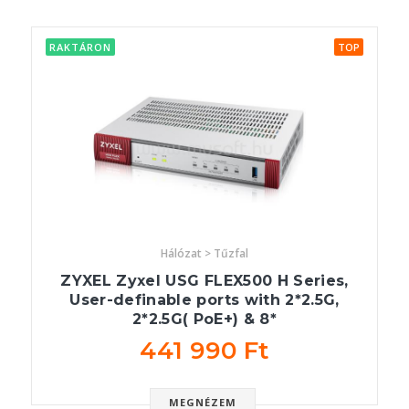
RAKTÁRON
TOP
Hálózat > Tűzfal
ZYXEL Zyxel USG FLEX500 H Series,
User-definable ports with 2*2.5G,
2*2.5G( PoE+) & 8*
441 990 Ft
MEGNÉZEM