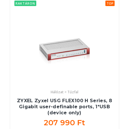
RAKTÁRON
TOP
Hálózat > Tűzfal
ZYXEL Zyxel USG FLEX100 H Series, 8
Gigabit user-definable ports, 1*USB
(device only)
207 990 Ft