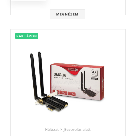
MEGNÉZEM
RAKTÁRON
Hálózat > _Besorolás alatt