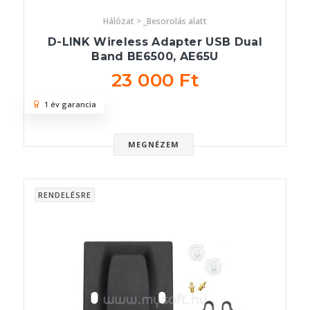
Hálózat > _Besorolás alatt
D-LINK Wireless Adapter USB Dual
Band BE6500, AE65U
23 000 Ft
1 év garancia
MEGNÉZEM
RENDELÉSRE