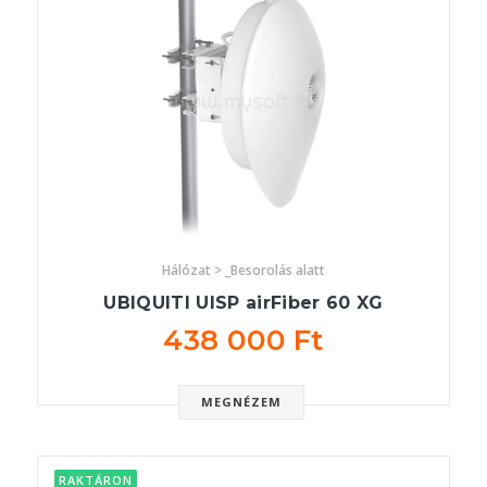
Hálózat > _Besorolás alatt
UBIQUITI UISP airFiber 60 XG
438 000 Ft
MEGNÉZEM
RAKTÁRON