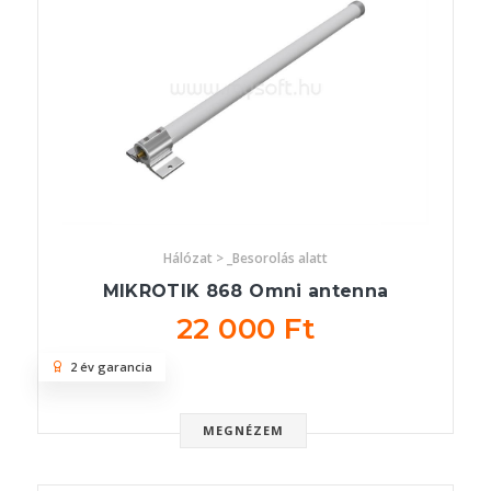
Hálózat > _Besorolás alatt
MIKROTIK 868 Omni antenna
22 000 Ft
2 év garancia
MEGNÉZEM