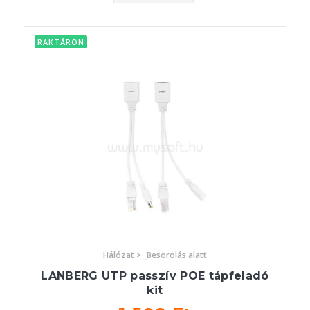
RAKTÁRON
Hálózat > _Besorolás alatt
LANBERG UTP passzív POE tápfeladó
kit