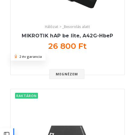
Hálózat > _Besorolás alatt
MIKROTIK hAP be lite, A42G-HbeP
26 800 Ft
2 év garancia
MEGNÉZEM
RAKTÁRON