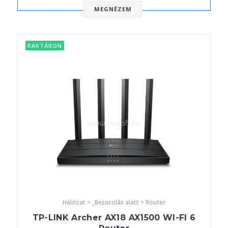
MEGNÉZEM
RAKTÁRON
Hálózat > _Besorolás alatt > Router
TP-LINK Archer AX18 AX1500 WI-FI 6