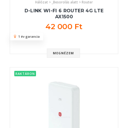
Hálózat > _Besorolás alatt > Router
D-LINK WI-FI 6 ROUTER 4G LTE
AX1500
42 000 Ft
1 év garancia
MEGNÉZEM
RAKTÁRON