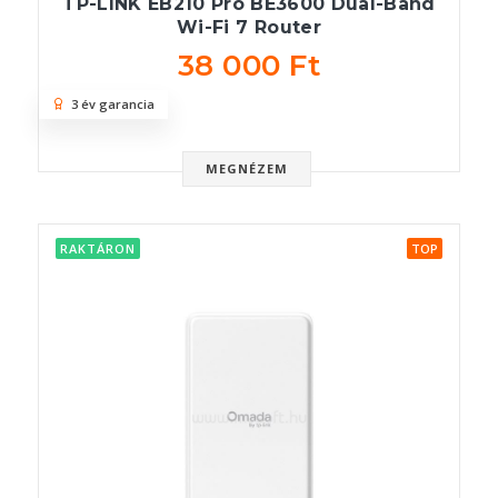
TP-LINK EB210 Pro BE3600 Dual-Band
Wi-Fi 7 Router
38 000 Ft
3 év garancia
MEGNÉZEM
RAKTÁRON
TOP