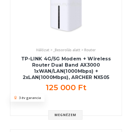
Hálózat > _Besorolás alatt > Router
TP-LINK 4G/5G Modem + Wireless
Router Dual Band AX3000
1xWAN/LAN(1000Mbps) +
2xLAN(1000Mbps), ARCHER NX505
125 000 Ft
3 év garancia
MEGNÉZEM