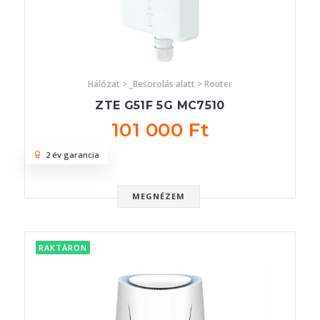
Hálózat > _Besorolás alatt > Router
ZTE G51F 5G MC7510
101 000 Ft
2 év garancia
MEGNÉZEM
RAKTÁRON