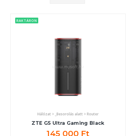
RAKTÁRON
Hálózat > _Besorolás alatt > Router
ZTE G5 Ultra Gaming Black
145 000 Ft