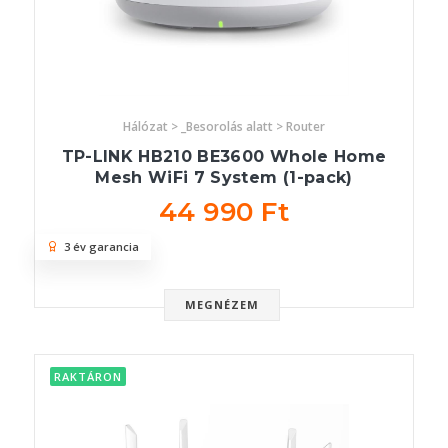
Hálózat > _Besorolás alatt > Router
TP-LINK HB210 BE3600 Whole Home
Mesh WiFi 7 System (1-pack)
44 990 Ft
3 év garancia
MEGNÉZEM
RAKTÁRON