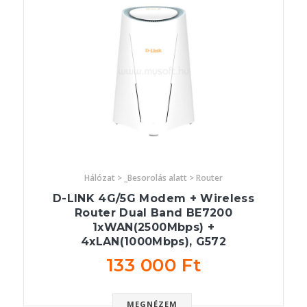
Hálózat > _Besorolás alatt > Router
D-LINK 4G/5G Modem + Wireless
Router Dual Band BE7200
1xWAN(2500Mbps) +
4xLAN(1000Mbps), G572
133 000 Ft
MEGNÉZEM