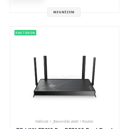
MEGNÉZEM
RAKTÁRON
Hálózat > _Besorolás alatt > Router