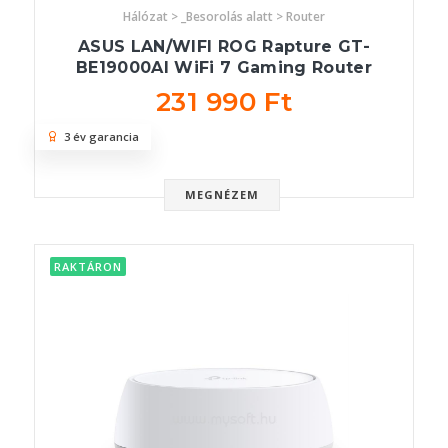
Hálózat > _Besorolás alatt > Router
ASUS LAN/WIFI ROG Rapture GT-
BE19000AI WiFi 7 Gaming Router
231 990 Ft
3 év garancia
MEGNÉZEM
RAKTÁRON