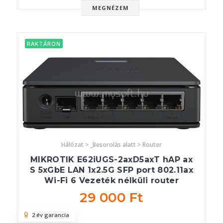
MEGNÉZEM
RAKTÁRON
Hálózat > _Besorolás alatt > Router
MIKROTIK E62iUGS-2axD5axT hAP ax
S 5xGbE LAN 1x2.5G SFP port 802.11ax
Wi-Fi 6 Vezeték nélküli router
29 000 Ft
2 év garancia