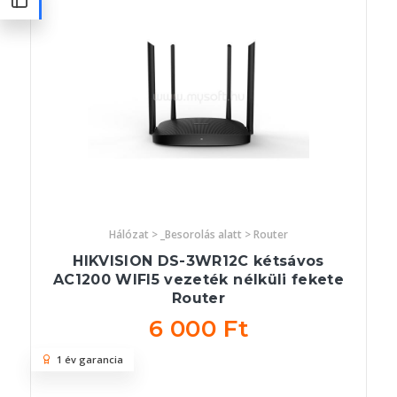
Hálózat > _Besorolás alatt > Router
HIKVISION DS-3WR12C kétsávos
AC1200 WIFI5 vezeték nélküli fekete
Router
6 000 Ft
1 év garancia