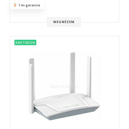
1 év garancia
MEGNÉZEM
RAKTÁRON