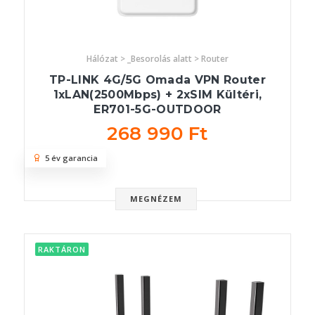
Hálózat > _Besorolás alatt > Router
TP-LINK 4G/5G Omada VPN Router
1xLAN(2500Mbps) + 2xSIM Kültéri,
ER701-5G-OUTDOOR
268 990 Ft
5 év garancia
MEGNÉZEM
RAKTÁRON