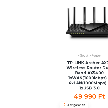
Hálózat > Router
TP-LINK Archer AX
Wireless Router Du
Band AX5400
1xWAN(1000Mbps)
4xLAN(1000Mbps) 
1xUSB 3.0
49 990 Ft
3 év garancia