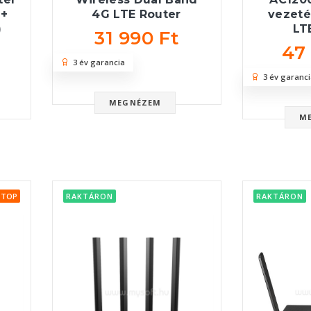
 +
4G LTE Router
vezeté
)
LT
31 990 Ft
47
3 év garancia
3 év garanci
MEGNÉZEM
M
TOP
RAKTÁRON
RAKTÁRON