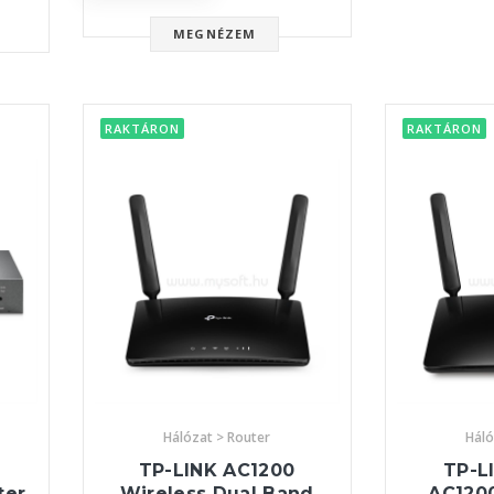
MEGNÉZEM
RAKTÁRON
RAKTÁRON
Hálózat > Router
Háló
TP-LINK AC1200
TP-L
ter
Wireless Dual Band
AC120