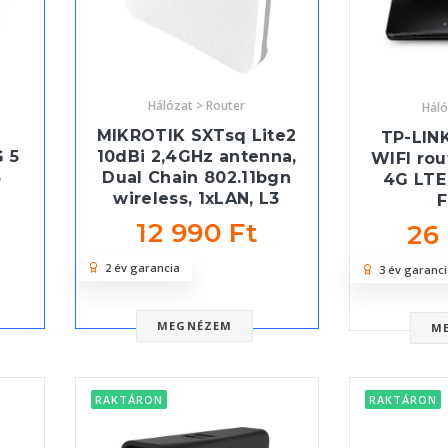
Hálózat > Router
Háló
MIKROTIK SXTsq Lite2
TP-LIN
 5
10dBi 2,4GHz antenna,
WIFI ro
3
Dual Chain 802.11bgn
4G LTE 
wireless, 1xLAN, L3
12 990 Ft
26
2 év garancia
3 év garanci
MEGNÉZEM
M
RAKTÁRON
RAKTÁRON