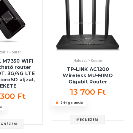
zat > Router
Hálózat > Router
K M7350 WIFI
ható router
TP-LINK AC1200
T, 3G/4G LTE
Wireless MU-MIMO
croSD aljzat,
Gigabit Router
FEKETE
13 700 Ft
 300 Ft
3 év garancia
a
MEGNÉZEM
EGNÉZEM