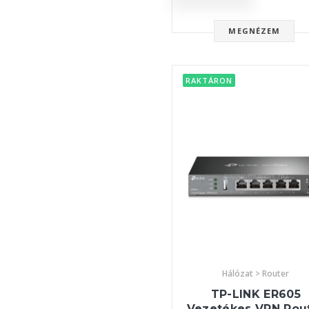
MEGNÉZEM
RAKTÁRON
Hálózat > Router
TP-LINK ER605
Vezetékes VPN Rou