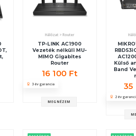
Hálózat > Router
Háló
0
TP-LINK AC1900
MIKRO
OT,
Vezeték nélküli MU-
RBD53i
t,
MIMO Gigabites
AC120
Router
Külső a
Band Ve
16 100 Ft
35
3 év garancia
2 év garanci
MEGNÉZEM
M