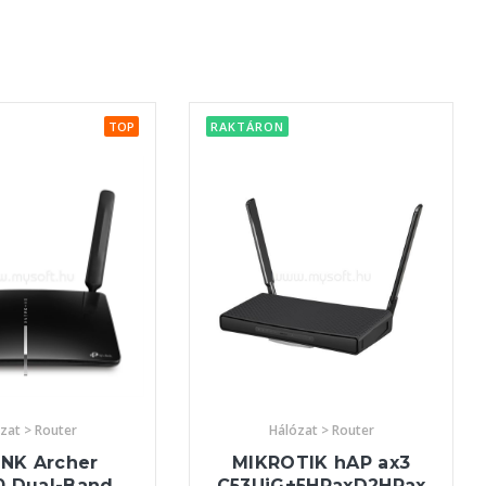
TOP
RAKTÁRON
zat > Router
Hálózat > Router
INK Archer
MIKROTIK hAP ax3
0 Dual-Band
C53UiG+5HPaxD2HPax