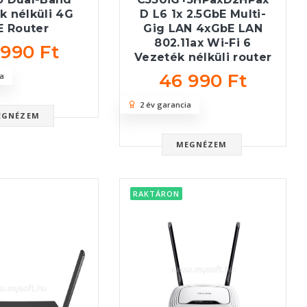
k nélküli 4G
D L6 1x 2.5GbE Multi-
E Router
Gig LAN 4xGbE LAN
802.11ax Wi-Fi 6
 990 Ft
Vezeték nélküli router
46 990 Ft
a
2 év garancia
EGNÉZEM
MEGNÉZEM
RAKTÁRON