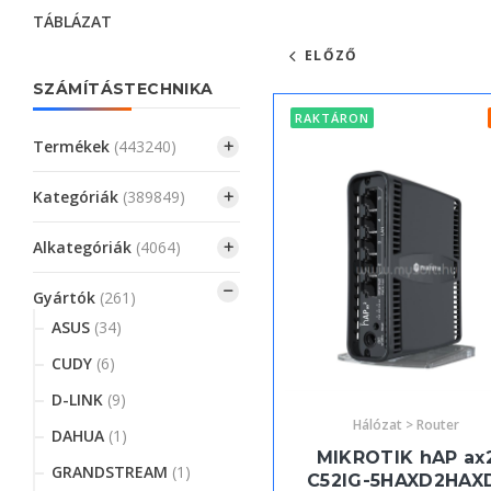
TÁBLÁZAT
ELŐZŐ
SZÁMÍTÁSTECHNIKA
RAKTÁRON
Termékek
(443240)
Kategóriák
(389849)
Alkategóriák
(4064)
Gyártók
(261)
ASUS
(34)
CUDY
(6)
D-LINK
(9)
Hálózat > Router
DAHUA
(1)
MIKROTIK hAP ax
GRANDSTREAM
(1)
C52IG-5HAXD2HAX