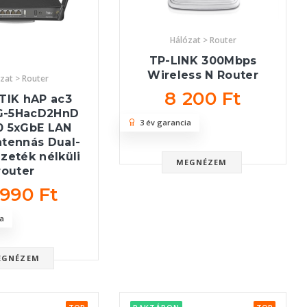
Hálózat > Router
TP-LINK 300Mbps
Wireless N Router
zat > Router
8 200 Ft
TIK hAP ac3
G-5HacD2HnD
3 év garancia
0 5xGbE LAN
ntennás Dual-
zeték nélküli
MEGNÉZEM
router
 990 Ft
a
EGNÉZEM