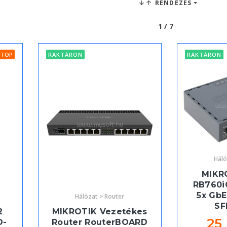
RENDEZÉS
1 / 7
TOP
RAKTÁRON
RAKTÁRON
Háló
MIKR
RB760i
5x GbE
Hálózat > Router
SF
2
MIKROTIK Vezetékes
25
D-
Router RouterBOARD