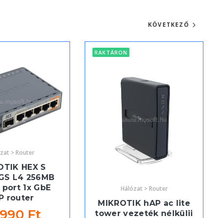
KÖVETKEZŐ
RAKTÁRON
zat > Router
OTIK HEX S
GS L4 256MB
 port 1x GbE
Hálózat > Router
P router
MIKROTIK hAP ac lite
 990 Ft
tower vezeték nélkülii