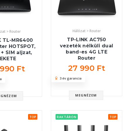
Hálózat > Router
zat > Router
TP-LINK AC750
K TL-MR6400
vezeték nélküli dual
uter HOTSPOT,
band-es 4G LTE
+ SIM aljzat,
Router
FEKETE
27 990 Ft
 990 Ft
3 év garancia
a
MEGNÉZEM
EGNÉZEM
TOP
RAKTÁRON
TOP