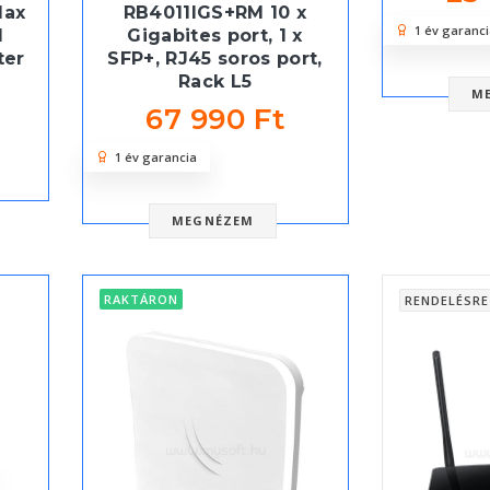
1ax
RB4011IGS+RM 10 x
1 év garanci
d
Gigabites port, 1 x
ter
SFP+, RJ45 soros port,
Rack L5
M
67 990 Ft
1 év garancia
MEGNÉZEM
RAKTÁRON
RENDELÉSRE