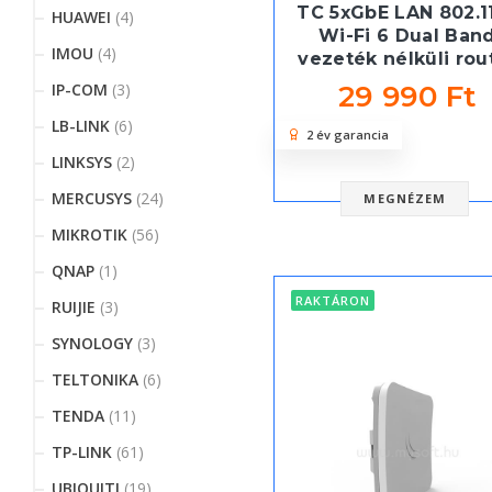
TC 5xGbE LAN 802.1
HUAWEI
(4)
Wi-Fi 6 Dual Ban
IMOU
(4)
vezeték nélküli rou
29 990 Ft
IP-COM
(3)
LB-LINK
(6)
2 év garancia
LINKSYS
(2)
MERCUSYS
(24)
MEGNÉZEM
MIKROTIK
(56)
QNAP
(1)
RAKTÁRON
RUIJIE
(3)
SYNOLOGY
(3)
TELTONIKA
(6)
TENDA
(11)
TP-LINK
(61)
UBIQUITI
(19)