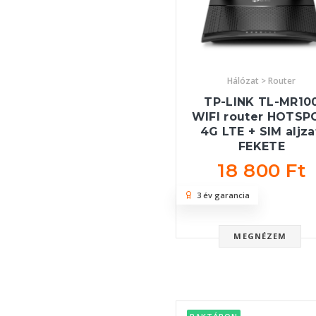
Hálózat > Router
TP-LINK TL-MR10
WIFI router HOTSP
4G LTE + SIM aljza
FEKETE
18 800 Ft
3 év garancia
MEGNÉZEM