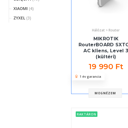
XIAOMI
(4)
ZYXEL
(3)
Hálózat > Router
MIKROTIK
RouterBOARD SXTG
AC kliens, Level 
(kültéri)
19 990 Ft
1 év garancia
MEGNÉZEM
RAKTÁRON