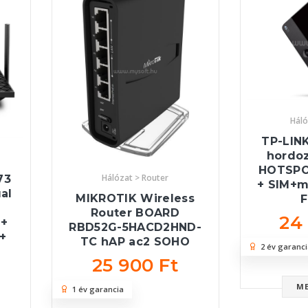
Háló
TP-LIN
hordoz
HOTSPO
Hálózat > Router
73
+ SIM+mi
al
MIKROTIK Wireless
Router BOARD
24
 +
RBD52G-5HACD2HND-
+
TC hAP ac2 SOHO
2 év garanci
25 900 Ft
M
1 év garancia