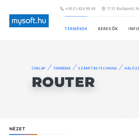
+36 (1) 424 99 44
1131 Budapest, Rei
TERMÉKEK
KERESŐK
INF
CÍMLAP
TERMÉKEK
SZÁMÍTÁSTECHNIKA
HÁLÓZ
ROUTER
NÉZET