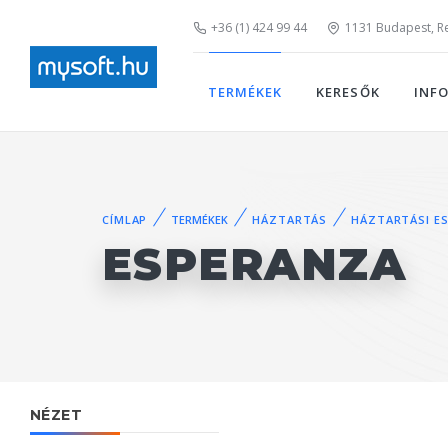
+36 (1) 424 99 44
1131 Budapest, Rei
TERMÉKEK
KERESŐK
INF
CÍMLAP
TERMÉKEK
HÁZTARTÁS
HÁZTARTÁSI E
ESPERANZA
NÉZET