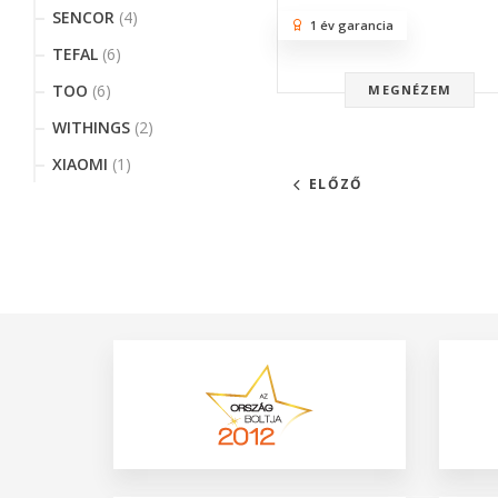
SENCOR
(4)
1 év garancia
TEFAL
(6)
TOO
(6)
MEGNÉZEM
WITHINGS
(2)
XIAOMI
(1)
ELŐZŐ