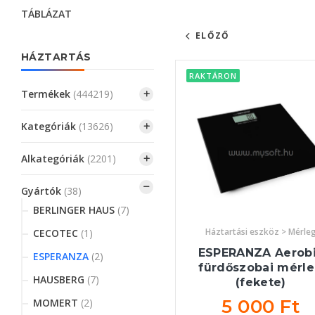
TÁBLÁZAT
ELŐZŐ
HÁZTARTÁS
RAKTÁRON
Termékek
(444219)
Kategóriák
(13626)
Alkategóriák
(2201)
Gyártók
(38)
BERLINGER HAUS
(7)
Háztartási eszköz > Mérle
CECOTEC
(1)
ESPERANZA Aerob
ESPERANZA
(2)
fürdőszobai mérl
HAUSBERG
(7)
(fekete)
5 000 Ft
MOMERT
(2)