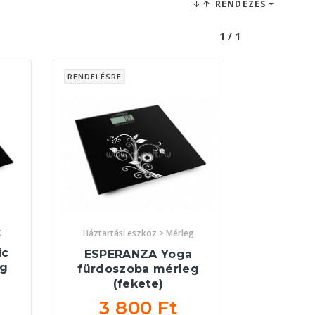
RENDEZÉS
1 / 1
RENDELÉSRE
g
Háztartási eszköz > Mérleg
ic
ESPERANZA Yoga
eg
fürdoszoba mérleg
(fekete)
3 800 Ft