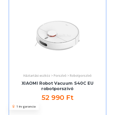
Háztartási eszköz > Porszívó > Robotporszívó
XIAOMI Robot Vacuum S40C EU
robotporszívó
52 990 Ft
1 év garancia