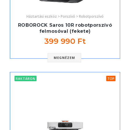
Háztartási eszköz > Porszívó > Robotporszívó
ROBOROCK Saros 10R robotporszívó
felmosóval (fekete)
399 990 Ft
MEGNÉZEM
RAKTÁRON
TOP