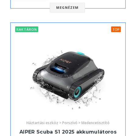
MEGNÉZEM
RAKTÁRON
TOP
Háztartási eszköz > Porszívó > Medencetisztító
AIPER Scuba S1 2025 akkumulátoros