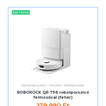
RAKTÁRON
Háztartási eszköz > Porszívó > Robotporszívó
ROBOROCK QR 798 robotporszívó
felmosóval (fehér)
179 990 Ft