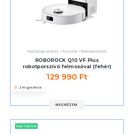
Háztartási eszköz > Porszívó > Robotporszívó
ROBOROCK Q10 VF Plus
robotporszívó felmosóval (fehér)
129 990 Ft
2 év garancia
MEGNÉZEM
RAKTÁRON