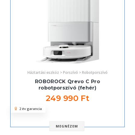
Háztartási eszköz > Porszívó > Robotporszívó
ROBOROCK Qrevo C Pro
robotporszívó (fehér)
249 990 Ft
2 év garancia
MEGNÉZEM