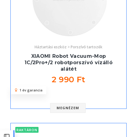
Háztartási eszköz > Porszívó tartozék
XIAOMI Robot Vacuum-Mop
1C/2Pro+/2 robotporszívó vízálló
alátét
2 990 Ft
1 év garancia
MEGNÉZEM
RAKTÁRON