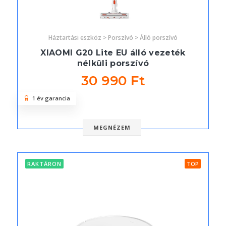
Háztartási eszköz > Porszívó > Álló porszívó
XIAOMI G20 Lite EU álló vezeték
nélküli porszívó
30 990 Ft
1 év garancia
MEGNÉZEM
RAKTÁRON
TOP