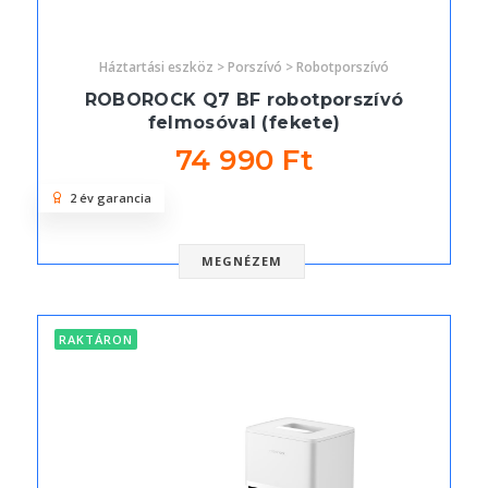
Háztartási eszköz > Porszívó > Robotporszívó
ROBOROCK Q7 BF robotporszívó
felmosóval (fekete)
74 990 Ft
2 év garancia
MEGNÉZEM
RAKTÁRON