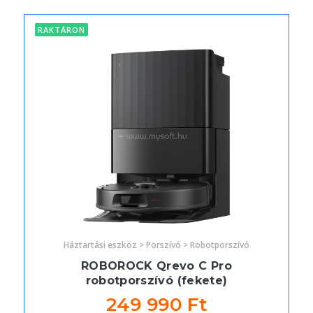
RAKTÁRON
Háztartási eszköz > Porszívó > Robotporszívó
ROBOROCK Qrevo C Pro
robotporszívó (fekete)
249 990 Ft