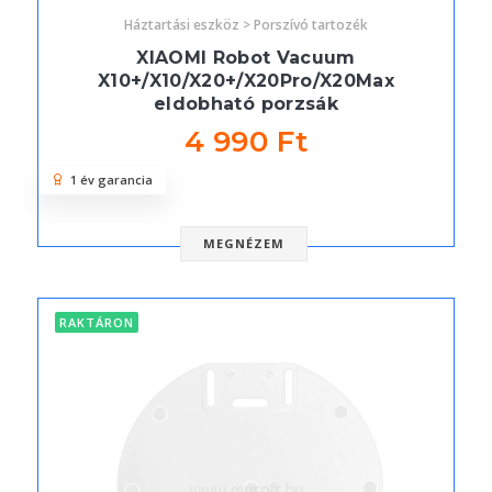
Háztartási eszköz > Porszívó tartozék
XIAOMI Robot Vacuum
X10+/X10/X20+/X20Pro/X20Max
eldobható porzsák
4 990 Ft
1 év garancia
MEGNÉZEM
RAKTÁRON