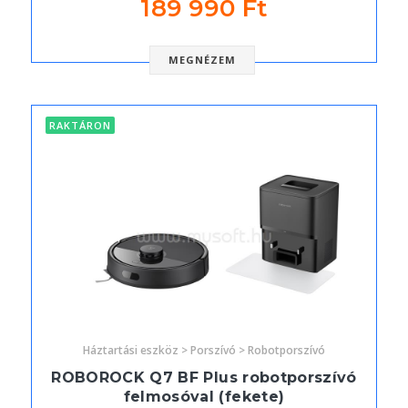
189 990 Ft
MEGNÉZEM
RAKTÁRON
Háztartási eszköz > Porszívó > Robotporszívó
ROBOROCK Q7 BF Plus robotporszívó
felmosóval (fekete)