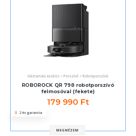
Háztartási eszköz > Porszívó > Robotporszívó
ROBOROCK QR 798 robotporszívó
felmosóval (fekete)
179 990 Ft
2 év garancia
MEGNÉZEM