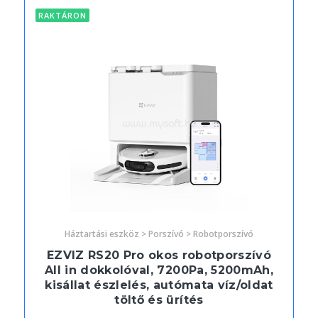
RAKTÁRON
Háztartási eszköz > Porszívó > Robotporszívó
EZVIZ RS20 Pro okos robotporszívó
All in dokkolóval, 7200Pa, 5200mAh,
kisállat észlelés, autómata víz/oldat
töltő és ürítés