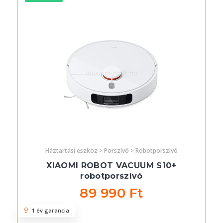
Háztartási eszköz > Porszívó > Robotporszívó
XIAOMI ROBOT VACUUM S10+
robotporszívó
89 990 Ft
1 év garancia