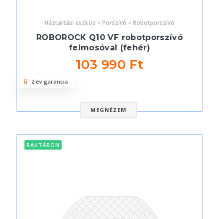
Háztartási eszköz > Porszívó > Robotporszívó
ROBOROCK Q10 VF robotporszívó
felmosóval (fehér)
103 990 Ft
2 év garancia
MEGNÉZEM
RAKTÁRON