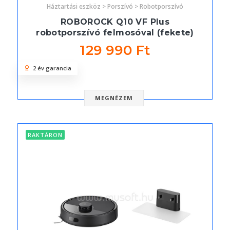
Háztartási eszköz > Porszívó > Robotporszívó
ROBOROCK Q10 VF Plus
robotporszívó felmosóval (fekete)
129 990 Ft
2 év garancia
MEGNÉZEM
RAKTÁRON