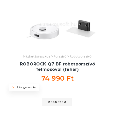
Háztartási eszköz > Porszívó > Robotporszívó
ROBOROCK Q7 BF robotporszívó
felmosóval (fehér)
74 990 Ft
2 év garancia
MEGNÉZEM