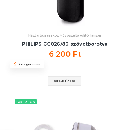
Háztartási eszköz > Szöszeltávolító henger
PHILIPS GC026/80 szövetborotva
6 200 Ft
2 év garancia
MEGNÉZEM
RAKTÁRON