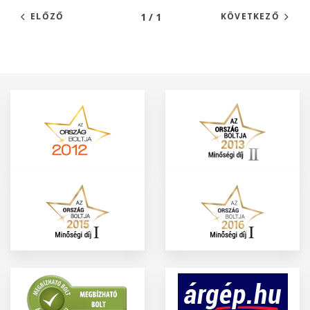
1 / 1
ELŐZŐ
KÖVETKEZŐ