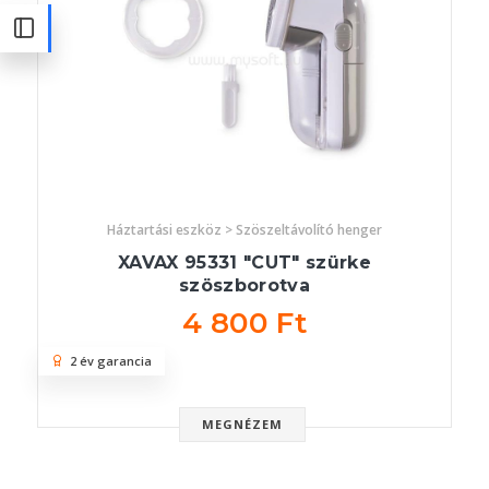
Háztartási eszköz > Szöszeltávolító henger
XAVAX 95331 "CUT" szürke
szöszborotva
4 800 Ft
2 év garancia
MEGNÉZEM