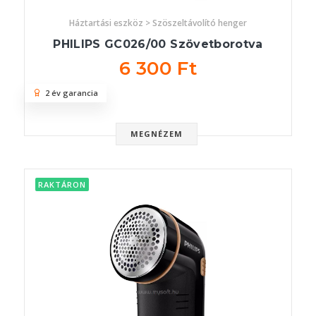
Háztartási eszköz > Szöszeltávolító henger
PHILIPS GC026/00 Szövetborotva
6 300 Ft
2 év garancia
MEGNÉZEM
RAKTÁRON