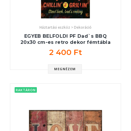
Háztartási eszköz > Dekoráció
EGYEB BELFOLDI PF Dad`s BBQ
20x30 cm-es retro dekor fémtábla
2 400 Ft
MEGNÉZEM
RAKTÁRON