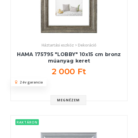
Háztartási eszköz > Dekoráció
HAMA 175795 "LOBBY" 10x15 cm bronz
múanyag keret
2 000 Ft
2 év garancia
MEGNÉZEM
RAKTÁRON