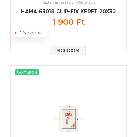
Háztartási eszköz > Dekoráció
HAMA 63018 CLIP-FIX KERET 20X30
1 900 Ft
2 év garancia
MEGNÉZEM
RAKTÁRON