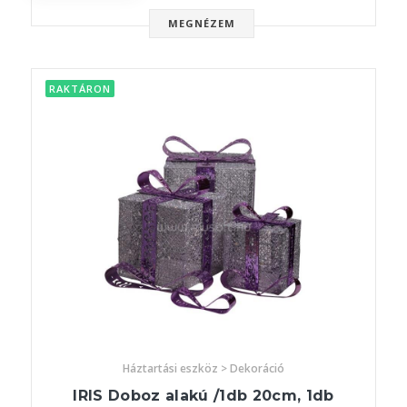
MEGNÉZEM
RAKTÁRON
Háztartási eszköz > Dekoráció
IRIS Doboz alakú /1db 20cm, 1db