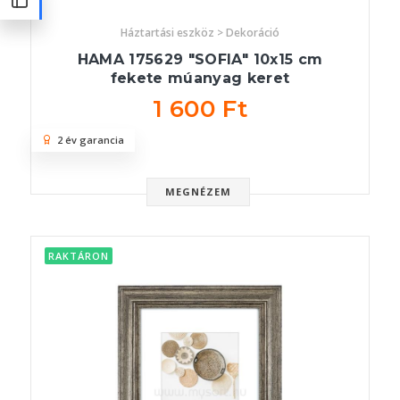
Háztartási eszköz > Dekoráció
HAMA 175629 "SOFIA" 10x15 cm
fekete múanyag keret
1 600 Ft
2 év garancia
MEGNÉZEM
RAKTÁRON