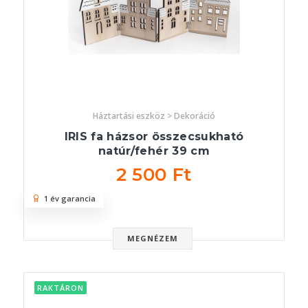
Háztartási eszköz > Dekoráció
IRIS fa házsor összecsukható
natúr/fehér 39 cm
2 500 Ft
1 év garancia
MEGNÉZEM
RAKTÁRON