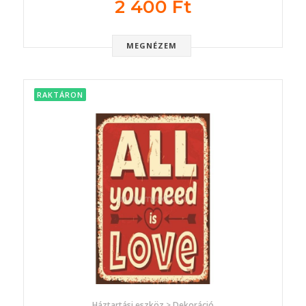
2 400 Ft
MEGNÉZEM
RAKTÁRON
Háztartási eszköz > Dekoráció