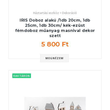
Háztartási eszköz > Dekoráció
IRIS Doboz alakú /1db 20cm, 1db
25cm, 1db 30cm/ kék-ezüst
fémdoboz műanyag masnival dekor
szett
5 800 Ft
MEGNÉZEM
RAKTÁRON