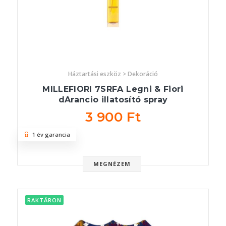
Háztartási eszköz > Dekoráció
MILLEFIORI 7SRFA Legni & Fiori
dArancio illatosító spray
3 900 Ft
1 év garancia
MEGNÉZEM
RAKTÁRON