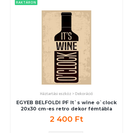
RAKTÁRON
Háztartási eszköz > Dekoráció
EGYEB BELFOLDI PF It`s wine o`clock
20x30 cm-es retro dekor fémtábla
2 400 Ft