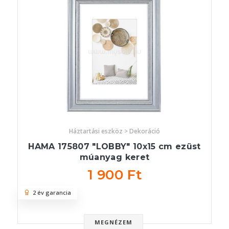
Háztartási eszköz > Dekoráció
HAMA 175807 "LOBBY" 10x15 cm ezüst
múanyag keret
1 900 Ft
2 év garancia
MEGNÉZEM