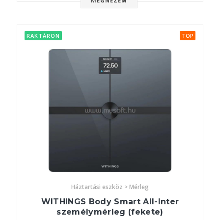
MEGNÉZEM
RAKTÁRON
TOP
Háztartási eszköz > Mérleg
WITHINGS Body Smart All-Inter
személymérleg (fekete)