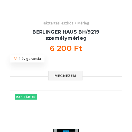
Háztartási eszköz > Mérleg
BERLINGER HAUS BH/9219
személymérleg
6 200 Ft
1 év garancia
MEGNÉZEM
RAKTÁRON