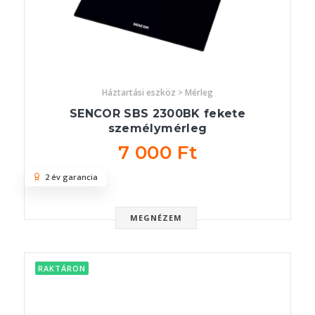
Háztartási eszköz > Mérleg
SENCOR SBS 2300BK fekete
személymérleg
7 000 Ft
2 év garancia
MEGNÉZEM
RAKTÁRON