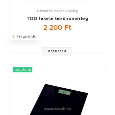
Háztartási eszköz > Mérleg
TOO fekete bőröndmérleg
2 200 Ft
1 év garancia
MEGNÉZEM
RAKTÁRON