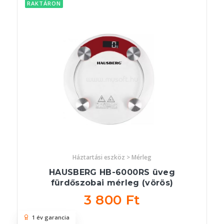
RAKTÁRON
Háztartási eszköz > Mérleg
HAUSBERG HB-6000RS üveg
fürdőszobai mérleg (vörös)
3 800 Ft
1 év garancia