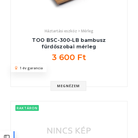
Háztartási eszköz > Mérleg
TOO BSC-300-LB bambusz
fürdőszobai mérleg
3 600 Ft
1 év garancia
MEGNÉZEM
RAKTÁRON