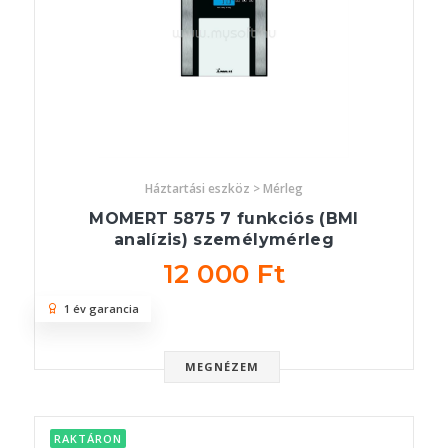
Háztartási eszköz > Mérleg
MOMERT 5875 7 funkciós (BMI
analízis) személymérleg
12 000 Ft
1 év garancia
MEGNÉZEM
RAKTÁRON