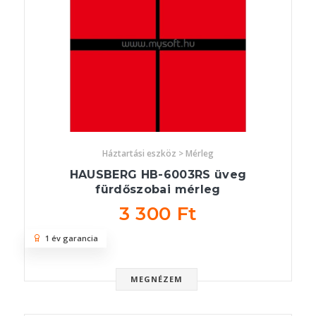
Háztartási eszköz > Mérleg
HAUSBERG HB-6003RS üveg
fürdőszobai mérleg
3 300 Ft
1 év garancia
MEGNÉZEM