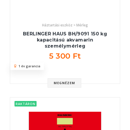
Háztartási eszköz > Mérleg
BERLINGER HAUS BH/9091 150 kg
kapacitású akvamarin
személymérleg
5 300 Ft
1 év garancia
MEGNÉZEM
RAKTÁRON