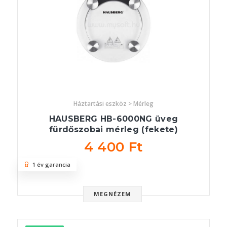
Háztartási eszköz > Mérleg
HAUSBERG HB-6000NG üveg
fürdőszobai mérleg (fekete)
4 400 Ft
1 év garancia
MEGNÉZEM