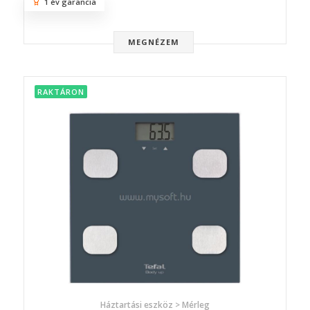
1 év garancia
MEGNÉZEM
RAKTÁRON
Háztartási eszköz > Mérleg