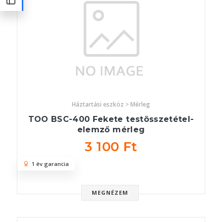
Háztartási eszköz > Mérleg
TOO BSC-400 Fekete testösszetétel-
elemző mérleg
3 100 Ft
1 év garancia
MEGNÉZEM