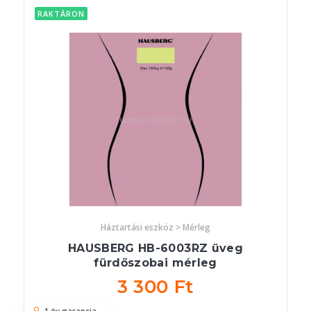
RAKTÁRON
Háztartási eszköz > Mérleg
HAUSBERG HB-6003RZ üveg
fürdőszobai mérleg
3 300 Ft
1 év garancia