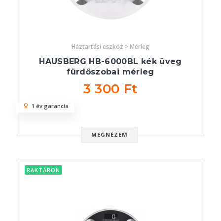
Háztartási eszköz > Mérleg
HAUSBERG HB-6000BL kék üveg
fürdőszobai mérleg
3 300 Ft
1 év garancia
MEGNÉZEM
RAKTÁRON