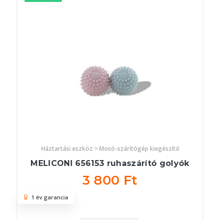
Háztartási eszköz > Mosó-szárítógép kiegészítő
MELICONI 656153 ruhaszárító golyók
3 800 Ft
1 év garancia