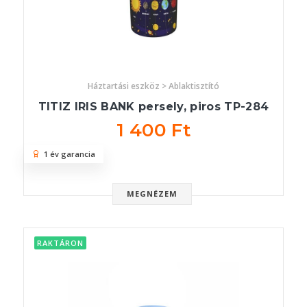
Háztartási eszköz > Ablaktisztító
TITIZ IRIS BANK persely, piros TP-284
1 400 Ft
1 év garancia
MEGNÉZEM
RAKTÁRON