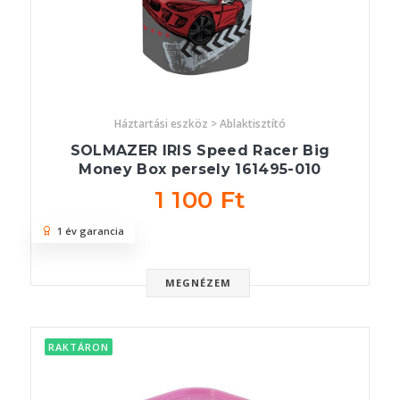
Háztartási eszköz > Ablaktisztító
SOLMAZER IRIS Speed Racer Big
Money Box persely 161495-010
1 100 Ft
1 év garancia
MEGNÉZEM
RAKTÁRON