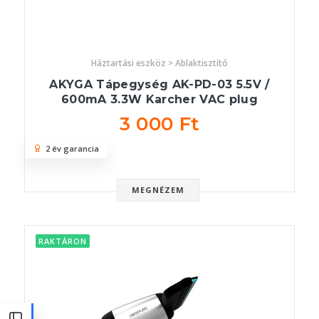
Háztartási eszköz > Ablaktisztító
AKYGA Tápegység AK-PD-03 5.5V /
600mA 3.3W Karcher VAC plug
3 000 Ft
2 év garancia
MEGNÉZEM
RAKTÁRON