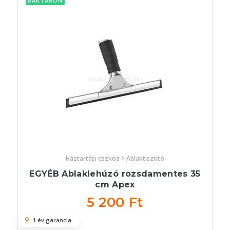
RAKTÁRON
Háztartási eszköz > Ablaktisztító
EGYÉB Ablaklehúzó rozsdamentes 35
cm Apex
5 200 Ft
1 év garancia