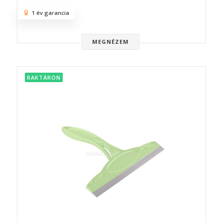
1 év garancia
MEGNÉZEM
RAKTÁRON