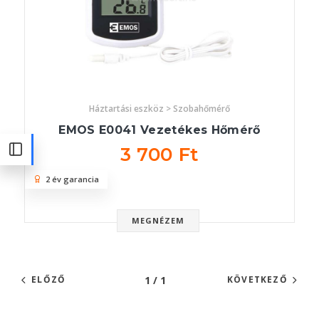
Háztartási eszköz > Szobahőmérő
EMOS E0041 Vezetékes Hőmérő
3 700 Ft
2 év garancia
MEGNÉZEM
1 / 1
ELŐZŐ
KÖVETKEZŐ