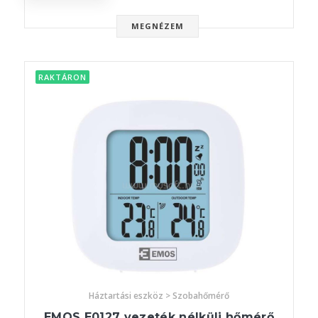
MEGNÉZEM
RAKTÁRON
Háztartási eszköz > Szobahőmérő
EMOS E0127 vezeték nélküli hőmérő