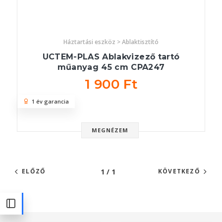
Háztartási eszköz > Ablaktisztító
UCTEM-PLAS Ablakvizező tartó
műanyag 45 cm CPA247
1 900 Ft
1 év garancia
MEGNÉZEM
1 / 1
ELŐZŐ
KÖVETKEZŐ