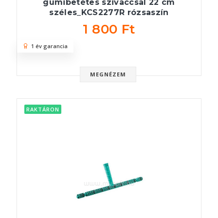
gumibetétes szivaccsal 22 cm
széles_KCS2277R rózsaszín
1 800 Ft
1 év garancia
MEGNÉZEM
RAKTÁRON