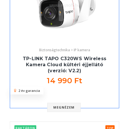
Biztonságtechnika > IP kamera
TP-LINK TAPO C320WS Wireless
Kamera Cloud kültéri éjjellátó
(verzió: V2.2)
14 990 Ft
2 év garancia
MEGNÉZEM
RAKTÁRON
TOP