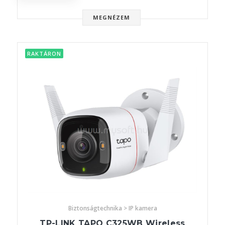
MEGNÉZEM
RAKTÁRON
Biztonságtechnika > IP kamera
TP-LINK TAPO C325WB Wireless