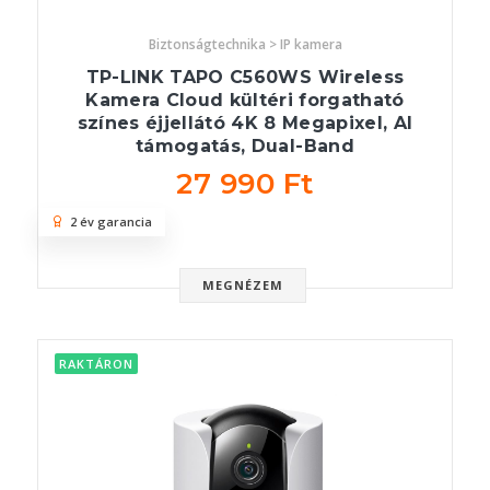
Biztonságtechnika > IP kamera
TP-LINK TAPO C560WS Wireless
Kamera Cloud kültéri forgatható
színes éjjellátó 4K 8 Megapixel, AI
támogatás, Dual-Band
27 990 Ft
2 év garancia
MEGNÉZEM
RAKTÁRON