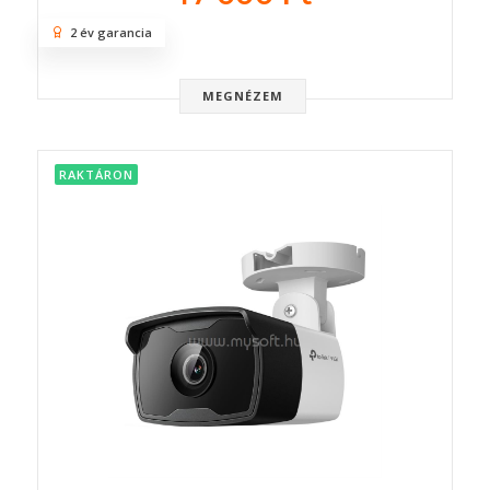
2 év garancia
MEGNÉZEM
RAKTÁRON