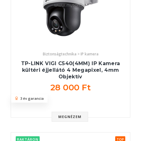
Biztonságtechnika > IP kamera
TP-LINK VIGI C540(4MM) IP Kamera
kültéri éjjellátó 4 Megapixel, 4mm
Objektív
28 000 Ft
3 év garancia
MEGNÉZEM
RAKTÁRON
TOP