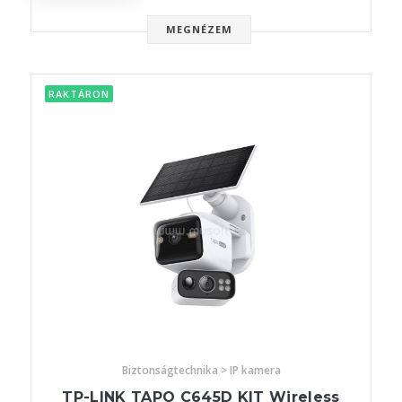
MEGNÉZEM
RAKTÁRON
Biztonságtechnika > IP kamera
TP-LINK TAPO C645D KIT Wireless