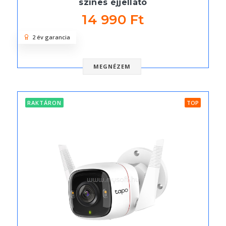
színes éjjellátó
14 990 Ft
2 év garancia
MEGNÉZEM
RAKTÁRON
TOP