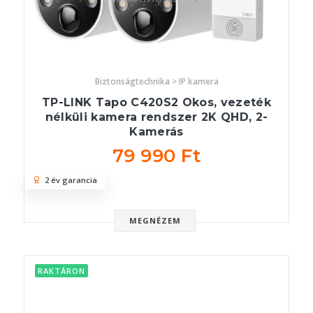
Biztonságtechnika > IP kamera
TP-LINK Tapo C420S2 Okos, vezeték
nélküli kamera rendszer 2K QHD, 2-
Kamerás
79 990 Ft
2 év garancia
MEGNÉZEM
RAKTÁRON