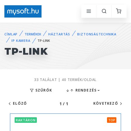
CÍMLAP
TERMÉKEK
HÁZTARTÁS
BIZTONSÁGTECHNIKA
IP KAMERA
TP-LINK
TP-LINK
33 TALÁLAT | 40 TERMÉK/OLDAL
SZŰRŐK
RENDEZÉS
1 / 1
ELŐZŐ
KÖVETKEZŐ
RAKTÁRON
TOP