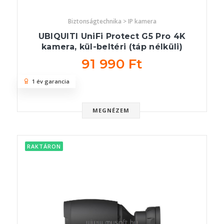
Biztonságtechnika > IP kamera
UBIQUITI UniFi Protect G5 Pro 4K
kamera, kül-beltéri (táp nélküli)
91 990 Ft
1 év garancia
MEGNÉZEM
RAKTÁRON