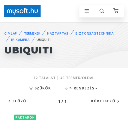
CÍMLAP
TERMÉKEK
HÁZTARTÁS
BIZTONSÁGTECHNIKA
IP KAMERA
UBIQUITI
UBIQUITI
12 TALÁLAT | 40 TERMÉK/OLDAL
SZŰRŐK
RENDEZÉS
1 / 1
ELŐZŐ
KÖVETKEZŐ
RAKTÁRON