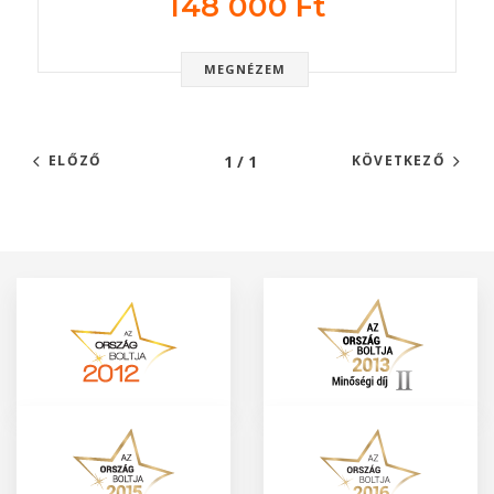
148 000 Ft
MEGNÉZEM
1 / 1
ELŐZŐ
KÖVETKEZŐ