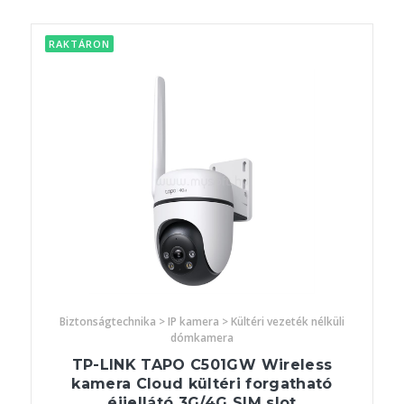
RAKTÁRON
Biztonságtechnika > IP kamera > Kültéri vezeték nélküli
dómkamera
TP-LINK TAPO C501GW Wireless
kamera Cloud kültéri forgatható
éjjellátó 3G/4G SIM slot