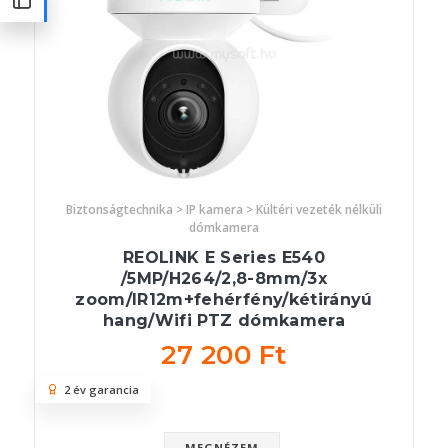
Biztonságtechnika > IP kamera > Kültéri vezeték nélküli
dómkamera
REOLINK E Series E540
/5MP/H264/2,8-8mm/3x
zoom/IR12m+fehérfény/kétirányú
hang/Wifi PTZ dómkamera
27 200 Ft
2 év garancia
MEGNÉZEM