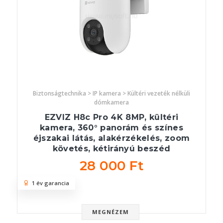
Biztonságtechnika > IP kamera > Kültéri vezeték nélküli
dómkamera
EZVIZ H8c Pro 4K 8MP, kültéri
kamera, 360° panorám és színes
éjszakai látás, alakérzékelés, zoom
követés, kétirányú beszéd
28 000 Ft
1 év garancia
MEGNÉZEM