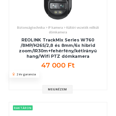
Biztonságtechnika > IP kamera > Kültéri vezeték nélküli
dómkamera
REOLINK TrackMix Series W760
/8MP/H265/2,8 és 8mm/6x hibrid
zoom/IR30m+fehérfény/kétirányú
hang/Wifi PTZ dómkamera
47 000 Ft
2 év garancia
MEGNÉZEM
RAKTÁRON