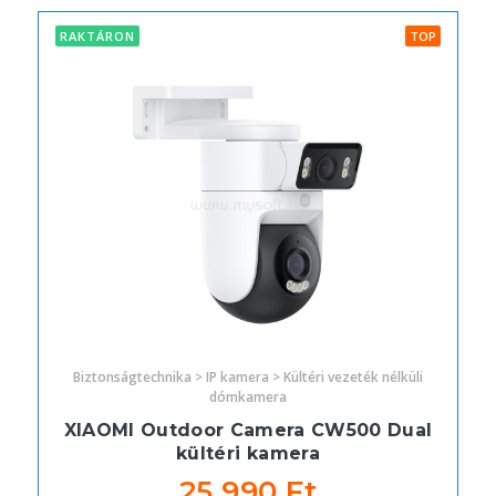
RAKTÁRON
TOP
Biztonságtechnika > IP kamera > Kültéri vezeték nélküli
dómkamera
XIAOMI Outdoor Camera CW500 Dual
kültéri kamera
25 990 Ft