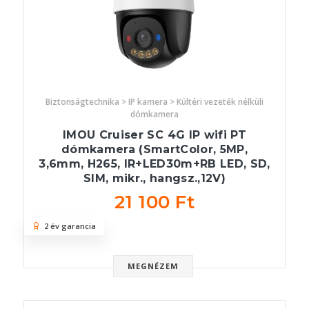
Biztonságtechnika > IP kamera > Kültéri vezeték nélküli
dómkamera
IMOU Cruiser SC 4G IP wifi PT
dómkamera (SmartColor, 5MP,
3,6mm, H265, IR+LED30m+RB LED, SD,
SIM, mikr., hangsz.,12V)
21 100 Ft
2 év garancia
MEGNÉZEM