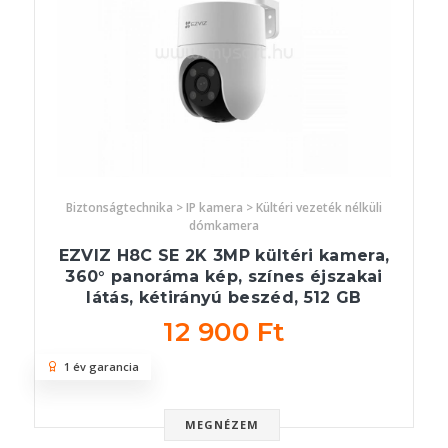
Biztonságtechnika > IP kamera > Kültéri vezeték nélküli
dómkamera
EZVIZ H8C SE 2K 3MP kültéri kamera,
360° panoráma kép, színes éjszakai
látás, kétirányú beszéd, 512 GB
12 900 Ft
1 év garancia
MEGNÉZEM