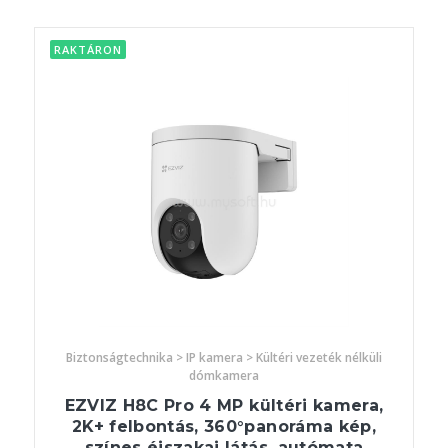
RAKTÁRON
Biztonságtechnika > IP kamera > Kültéri vezeték nélküli
dómkamera
EZVIZ H8C Pro 4 MP kültéri kamera,
2K+ felbontás, 360°panoráma kép,
színes éjszakai látás, autómata