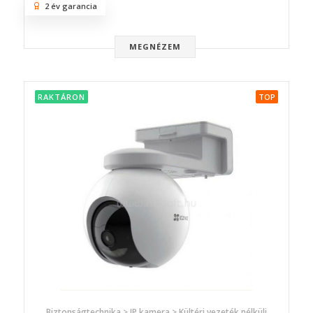
2 év garancia
MEGNÉZEM
RAKTÁRON
TOP
Biztonságtechnika > IP kamera > Kültéri vezeték nélküli