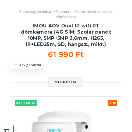
Biztonságtechnika > IP kamera > Kültéri vezeték nélküli
dómkamera
IMOU AOV Dual IP wifi PT
dómkamera (4G SIM; Szolár panel;
10MP, 5MP+5MP 3,6mm, H265,
IR+LED25m, SD, hangsz., mikr.)
61 990 Ft
3 év garancia
MEGNÉZEM
RAKTÁRON
TOP