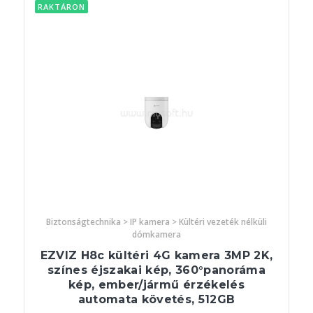
RAKTÁRON
Biztonságtechnika > IP kamera > Kültéri vezeték nélküli
dómkamera
EZVIZ H8c kültéri 4G kamera 3MP 2K,
színes éjszakai kép, 360°panoráma
kép, ember/jármű érzékelés
automata követés, 512GB