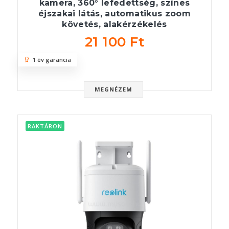
kamera, 360° lefedettség, színes
éjszakai látás, automatikus zoom
követés, alakérzékelés
21 100 Ft
1 év garancia
MEGNÉZEM
RAKTÁRON