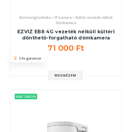
Biztonságtechnika > IP kamera > Kültéri vezeték nélküli
dómkamera
EZVIZ EB8 4G vezeték nélküli kültéri
dönthető-forgatható dómkamera
71 000 Ft
2 év garancia
MEGNÉZEM
RAKTÁRON