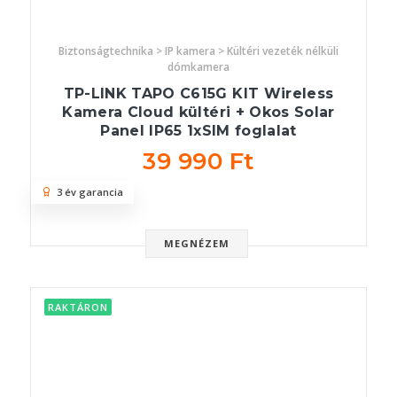
Biztonságtechnika > IP kamera > Kültéri vezeték nélküli
dómkamera
TP-LINK TAPO C615G KIT Wireless
Kamera Cloud kültéri + Okos Solar
Panel IP65 1xSIM foglalat
39 990 Ft
3 év garancia
MEGNÉZEM
RAKTÁRON