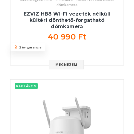
dómkamera
EZVIZ HB8 Wi-Fi vezeték nélküli
kültéri dönthető-forgatható
dómkamera
40 990 Ft
2 év garancia
MEGNÉZEM
RAKTÁRON