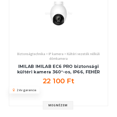
Biztonságtechnika > IP kamera > Kültéri vezeték nélküli
dómkamera
IMILAB IMILAB EC6 PRO biztonsági
kültéri kamera 360°-os, IP66, FEHÉR
22 100 Ft
2 év garancia
MEGNÉZEM