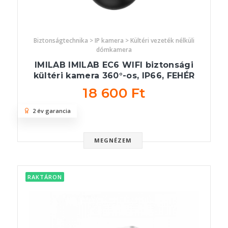
Biztonságtechnika > IP kamera > Kültéri vezeték nélküli
dómkamera
IMILAB IMILAB EC6 WIFI biztonsági
kültéri kamera 360°-os, IP66, FEHÉR
18 600 Ft
2 év garancia
MEGNÉZEM
RAKTÁRON