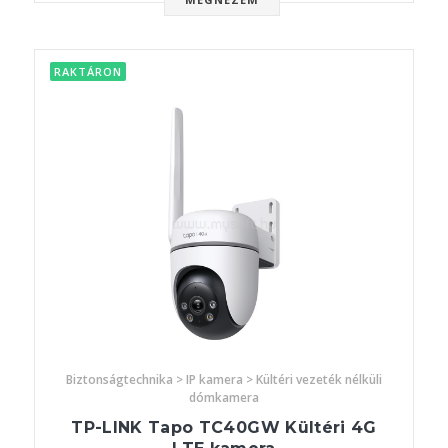
RAKTÁRON
Biztonságtechnika > IP kamera > Kültéri vezeték nélküli
dómkamera
TP-LINK Tapo TC40GW Kültéri 4G