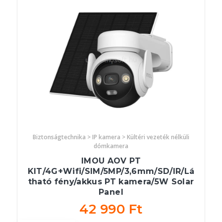
Biztonságtechnika > IP kamera > Kültéri vezeték nélküli
dómkamera
IMOU AOV PT
KIT/4G+Wifi/SIM/5MP/3,6mm/SD/IR/Lá
tható fény/akkus PT kamera/5W Solar
Panel
42 990 Ft