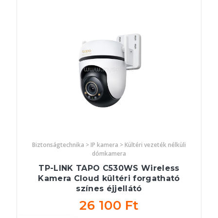
Biztonságtechnika > IP kamera > Kültéri vezeték nélküli
dómkamera
TP-LINK TAPO C530WS Wireless
Kamera Cloud kültéri forgatható
színes éjjellátó
26 100 Ft