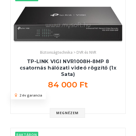
Biztonságtechnika > DVR és NVR
TP-LINK VIGI NVR1008H-8MP 8
csatornás hálózati videó rögzítő (1x
Sata)
84 000 Ft
2 év garancia
MEGNÉZEM
RAKTÁRON