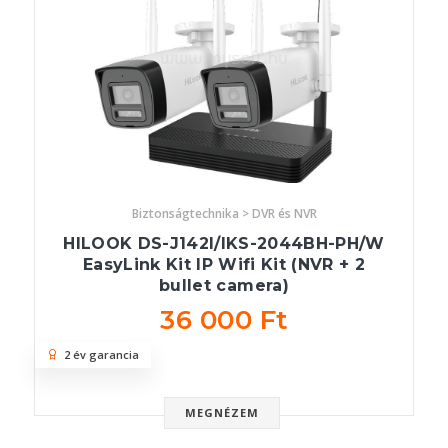
Biztonságtechnika > DVR és NVR
HILOOK DS-J142I/IKS-2044BH-PH/W
EasyLink Kit IP Wifi Kit (NVR + 2
bullet camera)
36 000 Ft
2 év garancia
MEGNÉZEM