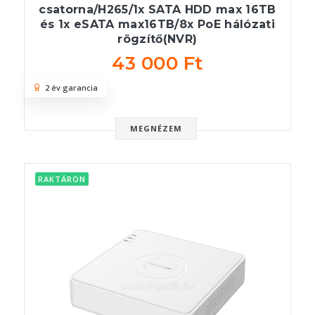
csatorna/H265/1x SATA HDD max 16TB
és 1x eSATA max16TB/8x PoE hálózati
rögzítő(NVR)
43 000 Ft
2 év garancia
MEGNÉZEM
RAKTÁRON