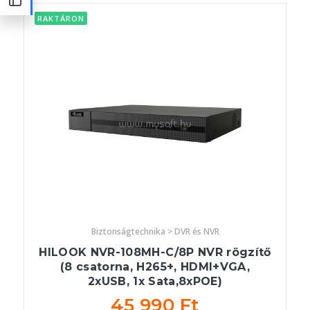
RAKTÁRON
Biztonságtechnika > DVR és NVR
HILOOK NVR-108MH-C/8P NVR rögzítő
(8 csatorna, H265+, HDMI+VGA,
2xUSB, 1x Sata,8xPOE)
45 990 Ft