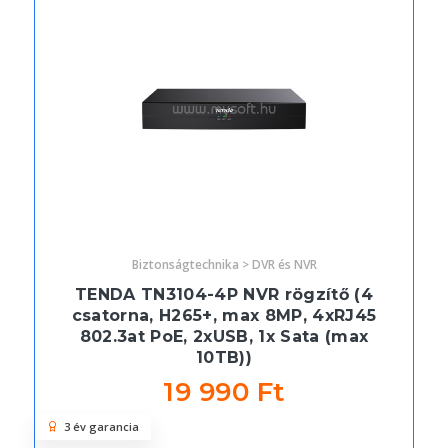
Biztonságtechnika > DVR és NVR
TENDA TN3104-4P NVR rögzítő (4
csatorna, H265+, max 8MP, 4xRJ45
802.3at PoE, 2xUSB, 1x Sata (max
10TB))
19 990 Ft
3 év garancia