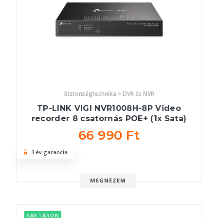
Biztonságtechnika > DVR és NVR
TP-LINK VIGI NVR1008H-8P Video
recorder 8 csatornás POE+ (1x Sata)
66 990 Ft
3 év garancia
MEGNÉZEM
RAKTÁRON