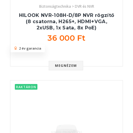
Biztonságtechnika > DVR és NVR
HILOOK NVR-108H-D/8P NVR rögzítő
(8 csatorna, H265+, HDMI+VGA,
2xUSB, 1x Sata, 8x PoE)
36 000 Ft
2 év garancia
MEGNÉZEM
RAKTÁRON