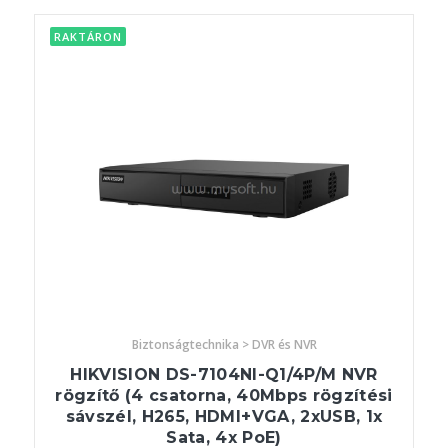
RAKTÁRON
Biztonságtechnika > DVR és NVR
HIKVISION DS-7104NI-Q1/4P/M NVR
rögzítő (4 csatorna, 40Mbps rögzítési
sávszél, H265, HDMI+VGA, 2xUSB, 1x
Sata, 4x PoE)