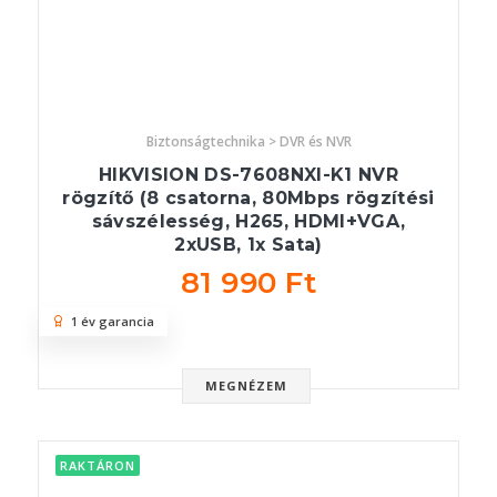
Biztonságtechnika > DVR és NVR
HIKVISION DS-7608NXI-K1 NVR
rögzítő (8 csatorna, 80Mbps rögzítési
sávszélesség, H265, HDMI+VGA,
2xUSB, 1x Sata)
81 990 Ft
1 év garancia
MEGNÉZEM
RAKTÁRON