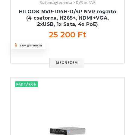
Biztonságtechnika > DVR és NVR
HILOOK NVR-104H-D/4P NVR rögzítő
(4 csatorna, H265+, HDMI+VGA,
2xUSB, 1x Sata, 4x PoE)
25 200 Ft
2 év garancia
MEGNÉZEM
RAKTÁRON