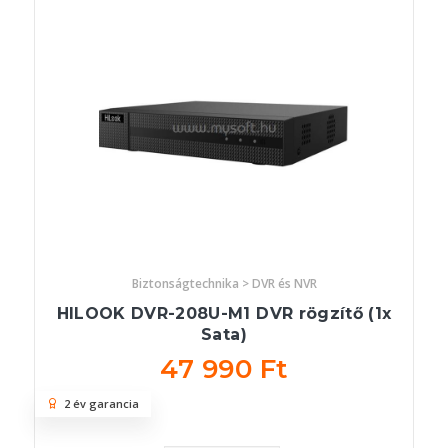
Biztonságtechnika > DVR és NVR
HILOOK DVR-208U-M1 DVR rögzítő (1x
Sata)
47 990 Ft
2 év garancia