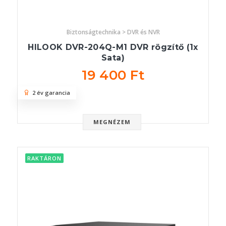
Biztonságtechnika > DVR és NVR
HILOOK DVR-204Q-M1 DVR rögzítő (1x
Sata)
19 400 Ft
2 év garancia
MEGNÉZEM
RAKTÁRON