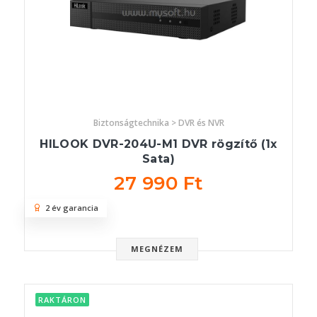
Biztonságtechnika > DVR és NVR
HILOOK DVR-204U-M1 DVR rögzítő (1x
Sata)
27 990 Ft
2 év garancia
MEGNÉZEM
RAKTÁRON