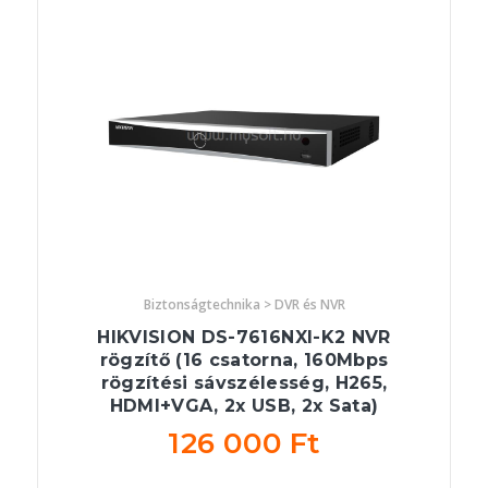
Biztonságtechnika > DVR és NVR
HIKVISION DS-7616NXI-K2 NVR
rögzítő (16 csatorna, 160Mbps
rögzítési sávszélesség, H265,
HDMI+VGA, 2x USB, 2x Sata)
126 000 Ft