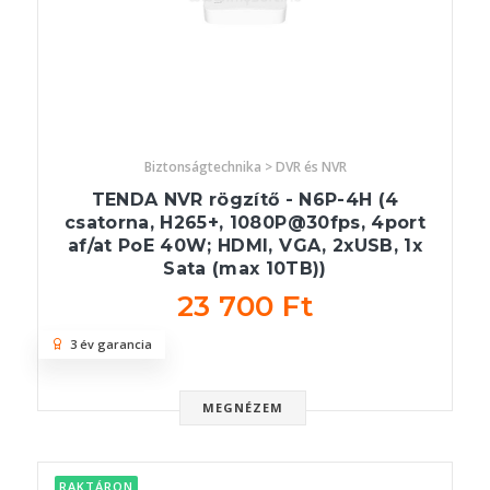
Biztonságtechnika > DVR és NVR
TENDA NVR rögzítő - N6P-4H (4
csatorna, H265+, 1080P@30fps, 4port
af/at PoE 40W; HDMI, VGA, 2xUSB, 1x
Sata (max 10TB))
23 700 Ft
3 év garancia
MEGNÉZEM
RAKTÁRON