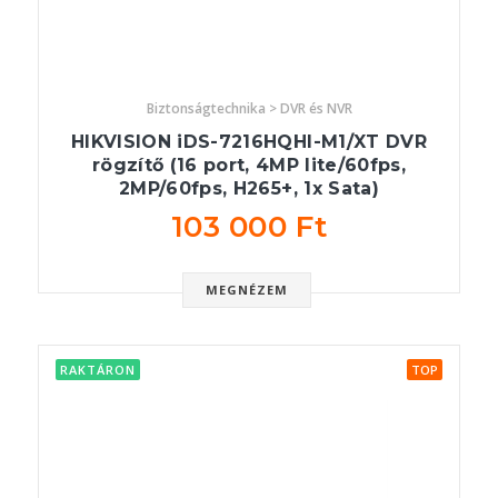
Biztonságtechnika > DVR és NVR
HIKVISION iDS-7216HQHI-M1/XT DVR
rögzítő (16 port, 4MP lite/60fps,
2MP/60fps, H265+, 1x Sata)
103 000 Ft
MEGNÉZEM
RAKTÁRON
TOP