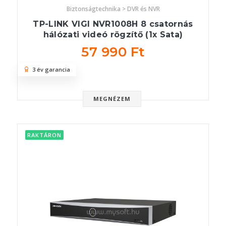
Biztonságtechnika > DVR és NVR
TP-LINK VIGI NVR1008H 8 csatornás
hálózati videó rögzítő (1x Sata)
57 990 Ft
3 év garancia
MEGNÉZEM
RAKTÁRON