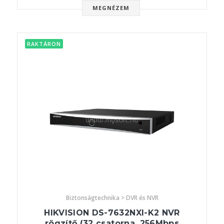
MEGNÉZEM
RAKTÁRON
Biztonságtechnika > DVR és NVR
HIKVISION DS-7632NXI-K2 NVR
rögzítő (32 csatorna, 256Mbps