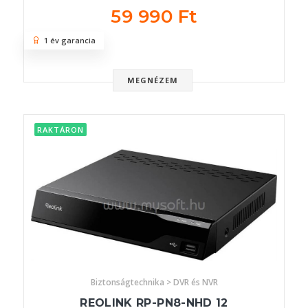
59 990 Ft
1 év garancia
MEGNÉZEM
RAKTÁRON
Biztonságtechnika > DVR és NVR
REOLINK RP-PN8-NHD 12