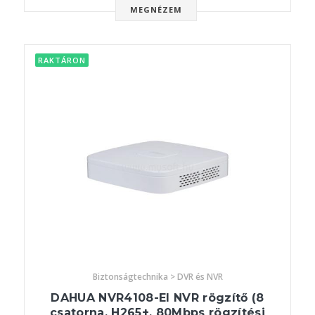
MEGNÉZEM
RAKTÁRON
Biztonságtechnika > DVR és NVR
DAHUA NVR4108-EI NVR rögzítő (8
csatorna, H265+, 80Mbps rögzítési