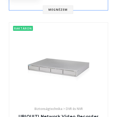
MEGNÉZEM
RAKTÁRON
Biztonságtechnika > DVR és NVR
UBIQUITI Network Video Recorder