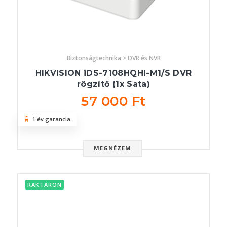
Biztonságtechnika > DVR és NVR
HIKVISION iDS-7108HQHI-M1/S DVR
rögzítő (1x Sata)
57 000 Ft
1 év garancia
MEGNÉZEM
RAKTÁRON