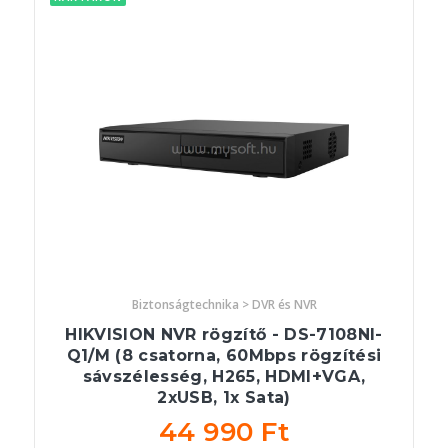
Biztonságtechnika > DVR és NVR
HIKVISION NVR rögzítő - DS-7108NI-
Q1/M (8 csatorna, 60Mbps rögzítési
sávszélesség, H265, HDMI+VGA,
2xUSB, 1x Sata)
44 990 Ft