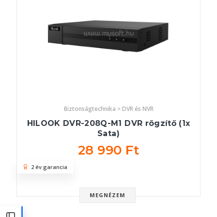
Biztonságtechnika > DVR és NVR
HILOOK DVR-208Q-M1 DVR rögzítő (1x
Sata)
28 990 Ft
2 év garancia
MEGNÉZEM