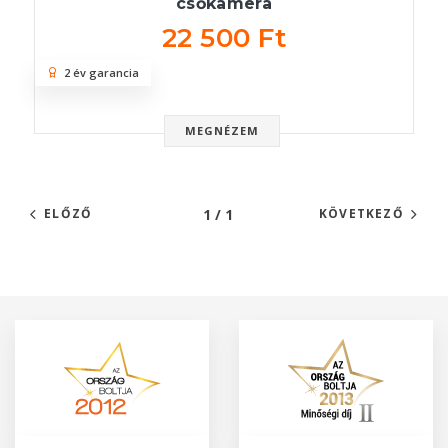
csőkamera
22 500 Ft
2 év garancia
MEGNÉZEM
1 / 1
ELŐZŐ
KÖVETKEZŐ