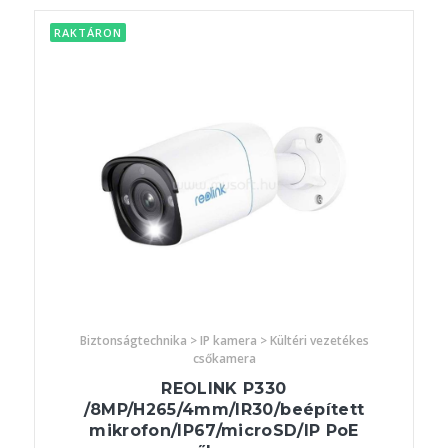
RAKTÁRON
Biztonságtechnika > IP kamera > Kültéri vezetékes
csőkamera
REOLINK P330
/8MP/H265/4mm/IR30/beépített
mikrofon/IP67/microSD/IP PoE