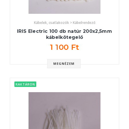
Kábelek, csatlakozók > Kábelrendező
IRIS Electric 100 db natúr 200x2,5mm
kábelkötegelő
1 100 Ft
MEGNÉZEM
RAKTÁRON