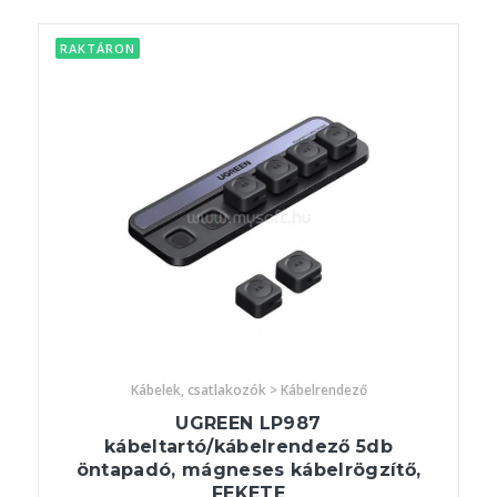
RAKTÁRON
Kábelek, csatlakozók > Kábelrendező
UGREEN LP987
kábeltartó/kábelrendező 5db
öntapadó, mágneses kábelrögzítő,
FEKETE