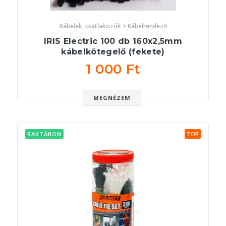
Kábelek, csatlakozók > Kábelrendező
IRIS Electric 100 db 160x2,5mm
kábelkötegelő (fekete)
1 000 Ft
MEGNÉZEM
RAKTÁRON
TOP