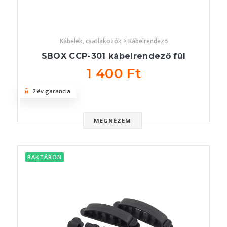
Kábelek, csatlakozók > Kábelrendező
SBOX CCP-301 kábelrendező fül
1 400 Ft
2 év garancia
MEGNÉZEM
RAKTÁRON