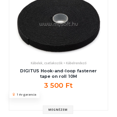
Kábelek, csatlakozók > Kábelrendező
DIGITUS Hook-and-loop fastener
tape on roll 10M
3 500 Ft
1 év garancia
MEGNÉZEM