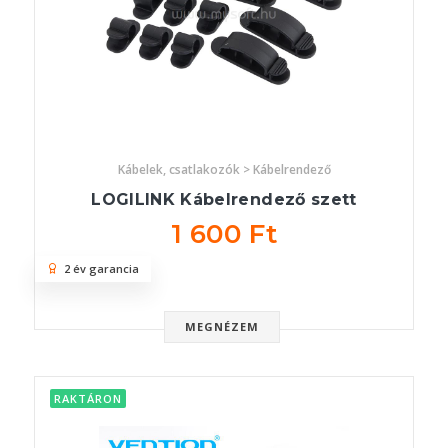
Kábelek, csatlakozók > Kábelrendező
LOGILINK Kábelrendező szett
1 600 Ft
2 év garancia
MEGNÉZEM
RAKTÁRON