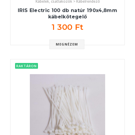
Kábelek, csatlakozók > Kábelrendező
IRIS Electric 100 db natúr 190x4,8mm
kábelkötegelő
1 300 Ft
MEGNÉZEM
RAKTÁRON