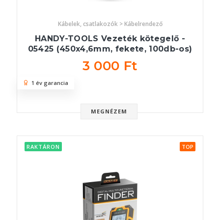
Kábelek, csatlakozók > Kábelrendező
HANDY-TOOLS Vezeték kötegelő -
05425 (450x4,6mm, fekete, 100db-os)
3 000 Ft
1 év garancia
MEGNÉZEM
RAKTÁRON
TOP