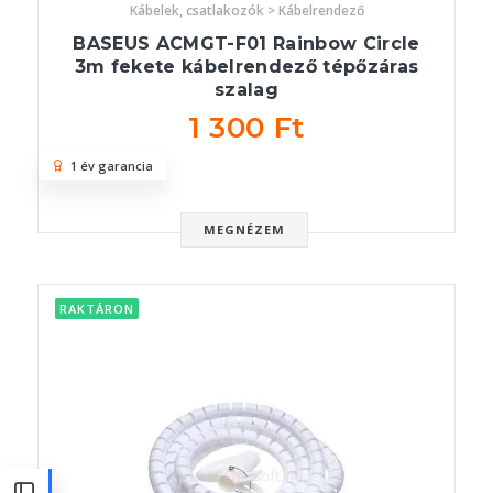
Kábelek, csatlakozók > Kábelrendező
BASEUS ACMGT-F01 Rainbow Circle
3m fekete kábelrendező tépőzáras
szalag
1 300 Ft
1 év garancia
MEGNÉZEM
RAKTÁRON