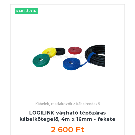
RAKTÁRON
Kábelek, csatlakozók > Kábelrendező
LOGILINK vágható tépőzáras
kábelkötegelő, 4m x 16mm - fekete
2 600 Ft