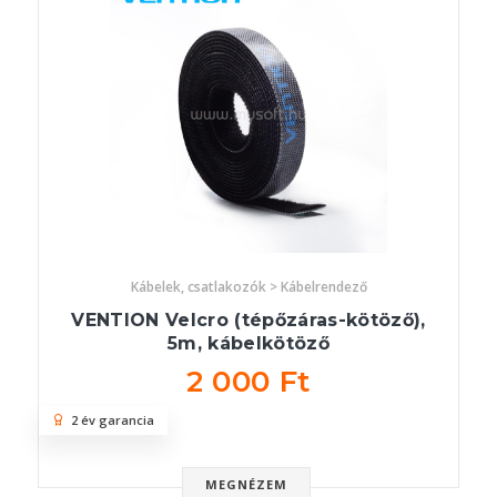
Kábelek, csatlakozók > Kábelrendező
VENTION Velcro (tépőzáras-kötöző),
5m, kábelkötöző
2 000 Ft
2 év garancia
MEGNÉZEM