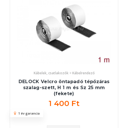
Kábelek, csatlakozók > Kábelrendező
DELOCK Velcro öntapadó tépőzáras
szalag-szett, H 1 m és Sz 25 mm
(fekete)
1 400 Ft
1 év garancia