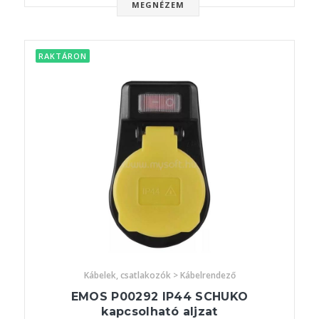
MEGNÉZEM
RAKTÁRON
Kábelek, csatlakozók > Kábelrendező
EMOS P00292 IP44 SCHUKO
kapcsolható aljzat