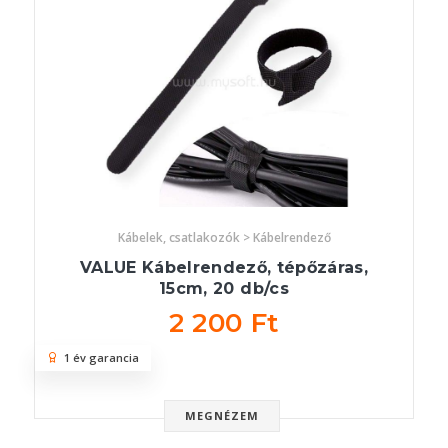
Kábelek, csatlakozók > Kábelrendező
VALUE Kábelrendező, tépőzáras,
15cm, 20 db/cs
2 200 Ft
1 év garancia
MEGNÉZEM