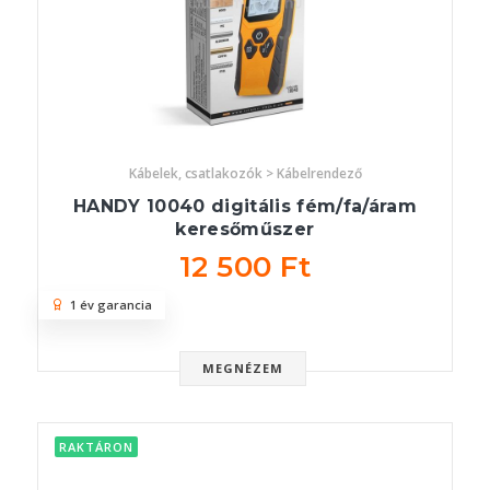
Kábelek, csatlakozók > Kábelrendező
HANDY 10040 digitális fém/fa/áram
keresőműszer
12 500 Ft
1 év garancia
MEGNÉZEM
RAKTÁRON