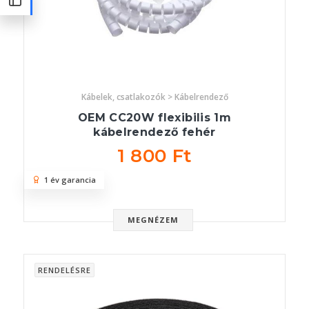
Kábelek, csatlakozók > Kábelrendező
OEM CC20W flexibilis 1m
kábelrendező fehér
1 800 Ft
1 év garancia
MEGNÉZEM
RENDELÉSRE