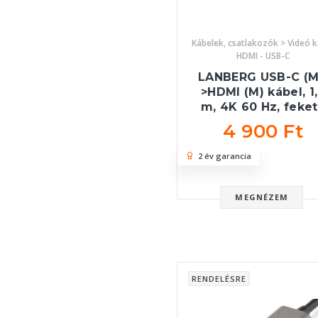
Kábelek, csatlakozók > Videó k
HDMI - USB-C
LANBERG USB-C (M
>HDMI (M) kábel, 1
m, 4K 60 Hz, feke
4 900 Ft
2 év garancia
MEGNÉZEM
RENDELÉSRE