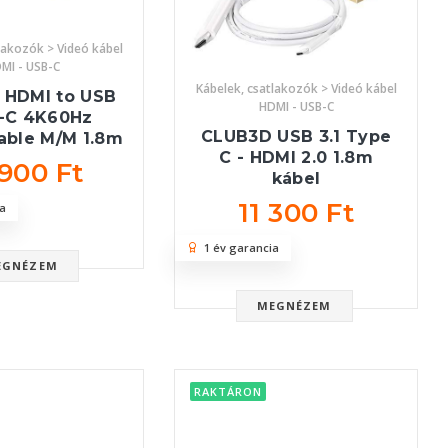
lakozók > Videó kábel
MI - USB-C
Kábelek, csatlakozók > Videó kábel
 HDMI to USB
HDMI - USB-C
-C 4K60Hz
CLUB3D USB 3.1 Type
able M/M 1.8m
C - HDMI 2.0 1.8m
 900 Ft
kábel
11 300 Ft
a
1 év garancia
EGNÉZEM
MEGNÉZEM
RAKTÁRON