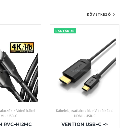
KÖVETKEZŐ
RAKTÁRON
lakozók > Videó kábel
Kábelek, csatlakozók > Videó kábel
MI - USB-C
HDMI - USB-C
N RVC-HI2MC
VENTION USB-C ->