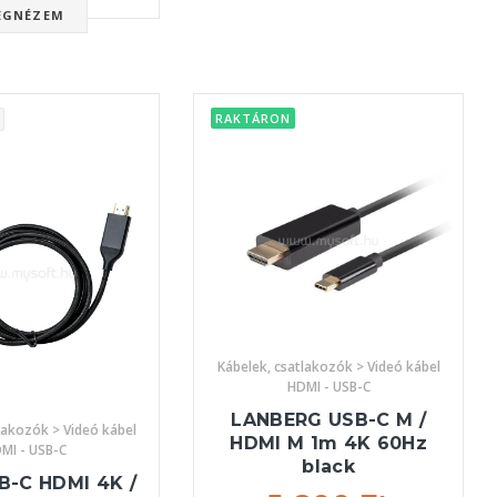
EGNÉZEM
RAKTÁRON
Kábelek, csatlakozók > Videó kábel
HDMI - USB-C
LANBERG USB-C M /
lakozók > Videó kábel
HDMI M 1m 4K 60Hz
MI - USB-C
black
B-C HDMI 4K /