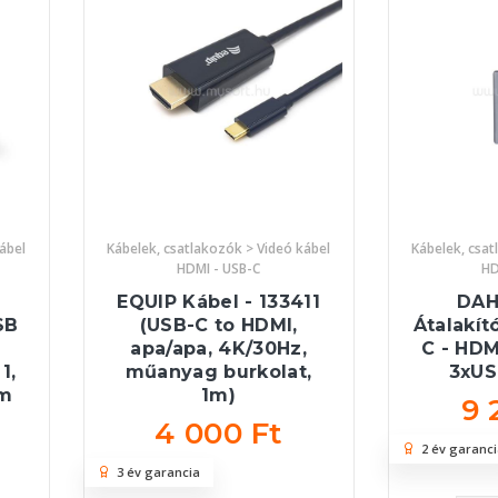
ábel
Kábelek, csatlakozók > Videó kábel
Kábelek, csat
HDMI - USB-C
HD
EQUIP Kábel - 133411
DAH
SB
(USB-C to HDMI,
Átalakít
apa/apa, 4K/30Hz,
C - HD
1,
műanyag burkolat,
3xUS
1m
1m)
9 
4 000 Ft
2 év garanci
3 év garancia