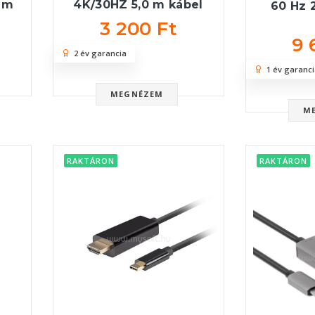
 m
4K/30HZ 5,0 m kábel
60 Hz 
3 200 Ft
9 
2 év garancia
1 év garanci
MEGNÉZEM
M
RAKTÁRON
RAKTÁRON