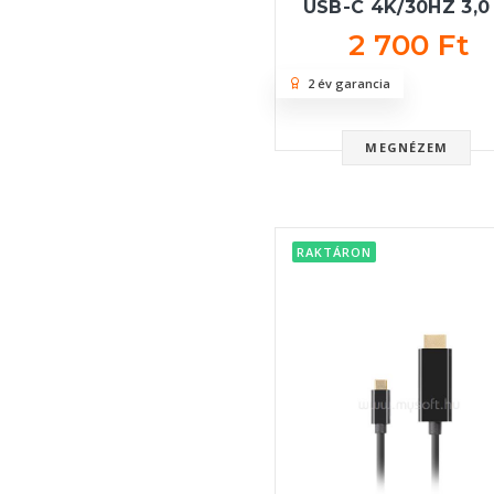
USB-C 4K/30HZ 3,0
2 700 Ft
2 év garancia
MEGNÉZEM
RAKTÁRON