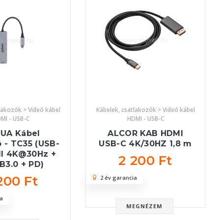
lakozók > Videó kábel
Kábelek, csatlakozók > Videó kábel
MI - USB-C
HDMI - USB-C
UA Kábel
ALCOR KAB HDMI
ó - TC35 (USB-
USB-C 4K/30HZ 1,8 m
MI 4K@30Hz +
2 200 Ft
B3.0 + PD)
200 Ft
2 év garancia
a
MEGNÉZEM