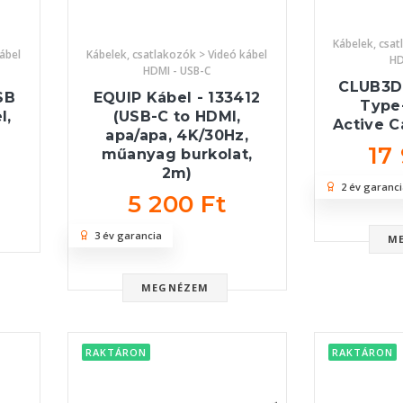
Kábelek, csat
ábel
Kábelek, csatlakozók > Videó kábel
HD
HDMI - USB-C
CLUB3D
SB
EQUIP Kábel - 133412
Type
l,
(USB-C to HDMI,
Active C
apa/apa, 4K/30Hz,
17
műanyag burkolat,
2m)
2 év garanci
5 200 Ft
3 év garancia
M
MEGNÉZEM
RAKTÁRON
RAKTÁRON