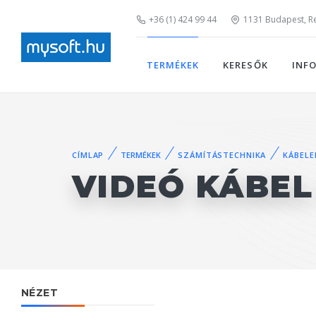
+36 (1) 424 99 44
1131 Budapest, Rei
TERMÉKEK
KERESŐK
INF
CÍMLAP
TERMÉKEK
SZÁMÍTÁSTECHNIKA
KÁBELE
VIDEÓ KÁBEL
NÉZET