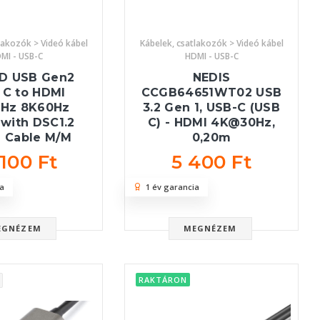
lakozók > Videó kábel
Kábelek, csatlakozók > Videó kábel
MI - USB-C
HDMI - USB-C
D USB Gen2
NEDIS
 C to HDMI
CCGB64651WT02 USB
0Hz 8K60Hz
3.2 Gen 1, USB-C (USB
with DSC1.2
C) - HDMI 4K@30Hz,
e Cable M/M
0,20m
 100 Ft
5 400 Ft
a
1 év garancia
EGNÉZEM
MEGNÉZEM
RAKTÁRON