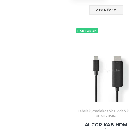
MEGNÉZEM
RAKTÁRON
Kábelek, csatlakozók > Videó k
HDMI - USB-C
ALCOR KAB HDMI