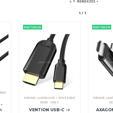
RENDEZÉS
1 / 1
RAKTÁRON
RAKTÁRON
ábel
Kábelek, csat
Kábelek, csatlakozók > Videó kábel
HD
HDMI - USB-C
-
AXAGO
VENTION USB-C ->
m