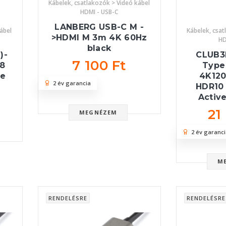
Kábelek, csatlakozók > Videó kábel
HDMI - USB-C
LANBERG USB-C M -
ábel
Kábelek, csat
>HDMI M 3m 4K 60Hz
HD
black
)-
CLUB3
7 100 Ft
,8
Type
te
4K12
2 év garancia
HDR10 
Activ
21
MEGNÉZEM
2 év garanci
M
RENDELÉSRE
RENDELÉSRE