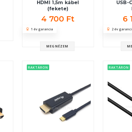
USB-C
HDMI 1,5m kábel
(fekete)
6 
4 700 Ft
2 év garanci
1 év garancia
M
MEGNÉZEM
RAKTÁRON
RAKTÁRON