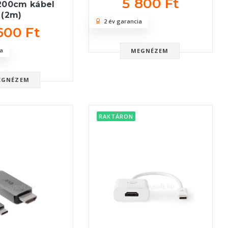
5 800 Ft
200cm kábel
(2m)
2 év garancia
600 Ft
a
MEGNÉZEM
EGNÉZEM
RAKTÁRON