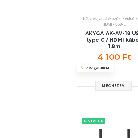
Kábelek, csatlakozók > Videó k
HDMI - USB-C
AKYGA AK-AV-18 U
type C / HDMI kábe
1.8m
4 100 Ft
2 év garancia
MEGNÉZEM
RAKTÁRON