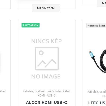
M
MEGNÉZEM
RAKTÁRON
RENDELÉSRE
ábel
Kábelek, csatlakozók > Videó kábel
Kábelek, csat
HDMI - USB-C
HD
ALCOR HDMI USB-C
I-TEC US