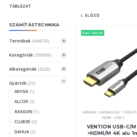
TÁBLÁZAT
ELŐZŐ
SZÁMÍTÁSTECHNIKA
RAKTÁRON
Termékek
(444078)
Kategóriák
(390666)
Alkategóriák
(2628)
Gyártók
(32)
AKYGA
(1)
ALCOR
(3)
AXAGON
(1)
Kábelek, csatlakozók > Videó k
HDMI - USB-C
CLUB3D
(3)
VENTION USB-C/M 
DAHUA
(3)
>HDMI/M 4K alu 1