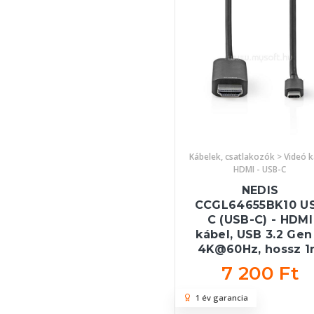
Kábelek, csatlakozók > Videó k
HDMI - USB-C
NEDIS
CCGL64655BK10 U
C (USB-C) - HDMI
kábel, USB 3.2 Gen 
4K@60Hz, hossz 
7 200 Ft
1 év garancia