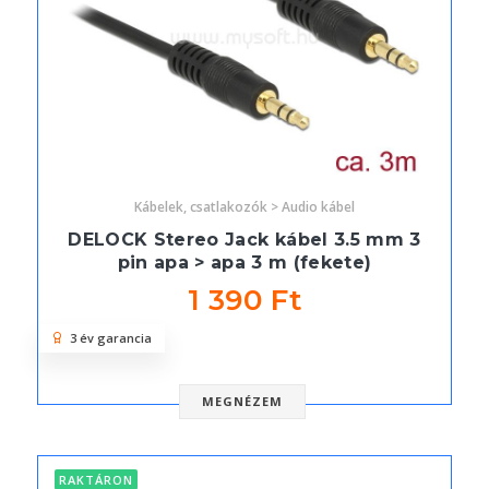
Kábelek, csatlakozók > Audio kábel
DELOCK Stereo Jack kábel 3.5 mm 3
pin apa > apa 3 m (fekete)
1 390 Ft
3 év garancia
MEGNÉZEM
RAKTÁRON