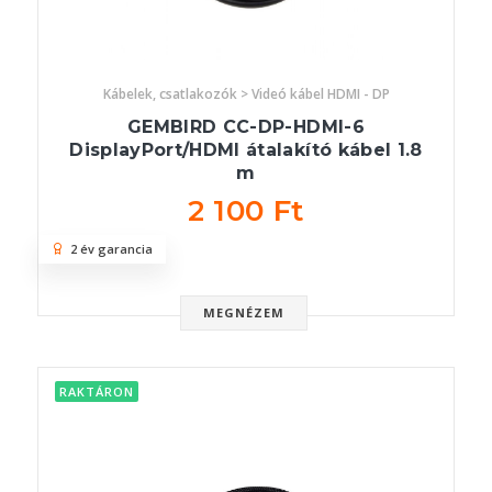
Kábelek, csatlakozók > Videó kábel HDMI - DP
GEMBIRD CC-DP-HDMI-6
DisplayPort/HDMI átalakító kábel 1.8
m
2 100 Ft
2 év garancia
MEGNÉZEM
RAKTÁRON