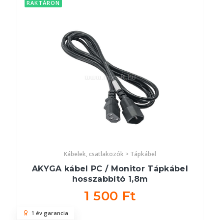
RAKTÁRON
Kábelek, csatlakozók > Tápkábel
AKYGA kábel PC / Monitor Tápkábel
hosszabbító 1,8m
1 500 Ft
1 év garancia