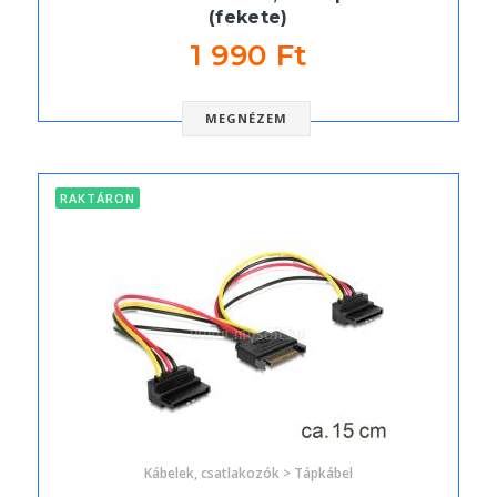
(fekete)
1 990 Ft
MEGNÉZEM
RAKTÁRON
Kábelek, csatlakozók > Tápkábel