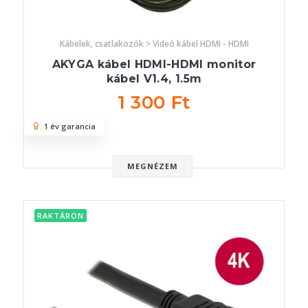
Kábelek, csatlakozók > Videó kábel HDMI - HDMI
AKYGA kábel HDMI-HDMI monitor
kábel V1.4, 1.5m
1 300 Ft
1 év garancia
MEGNÉZEM
RAKTÁRON