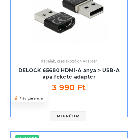
Kábelek, csatlakozók > Adapter
DELOCK 65680 HDMI-A anya > USB-A
apa fekete adapter
3 990 Ft
1 év garancia
MEGNÉZEM