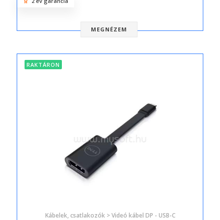
2 év garancia
MEGNÉZEM
RAKTÁRON
Kábelek, csatlakozók > Videó kábel DP - USB-C