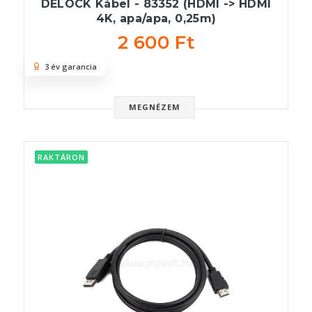
DELOCK Kábel - 83352 (HDMI -> HDMI
4K, apa/apa, 0,25m)
2 600 Ft
3 év garancia
MEGNÉZEM
RAKTÁRON