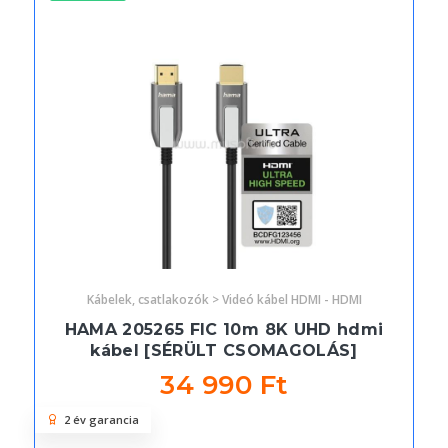
Kábelek, csatlakozók > Videó kábel HDMI - HDMI
HAMA 205265 FIC 10m 8K UHD hdmi
kábel [SÉRÜLT CSOMAGOLÁS]
34 990 Ft
2 év garancia