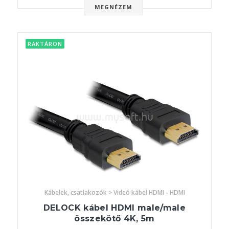
MEGNÉZEM
RAKTÁRON
Kábelek, csatlakozók > Videó kábel HDMI - HDMI
DELOCK kábel HDMI male/male
összekötő 4K, 5m