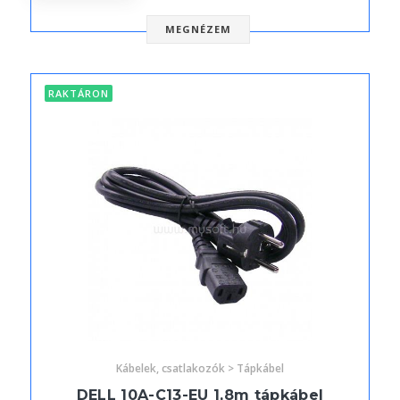
MEGNÉZEM
RAKTÁRON
Kábelek, csatlakozók > Tápkábel
DELL 10A-C13-EU 1,8m tápkábel