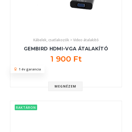
Kábelek, csatlakozók > Video átalakító
GEMBIRD HDMI-VGA ÁTALAKÍTÓ
1 900 Ft
1 év garancia
MEGNÉZEM
RAKTÁRON