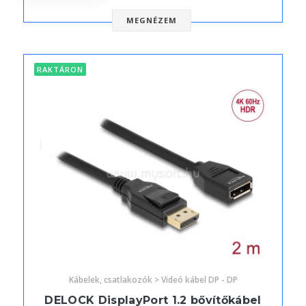
MEGNÉZEM
RAKTÁRON
Kábelek, csatlakozók > Videó kábel DP - DP
DELOCK DisplayPort 1.2 bővítőkábel