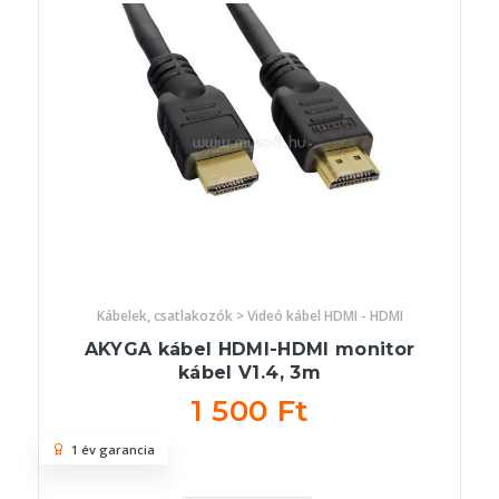
Kábelek, csatlakozók > Videó kábel HDMI - HDMI
AKYGA kábel HDMI-HDMI monitor
kábel V1.4, 3m
1 500 Ft
1 év garancia