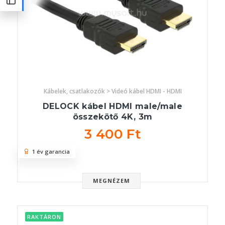
Kábelek, csatlakozók > Videó kábel HDMI - HDMI
DELOCK kábel HDMI male/male
összekötő 4K, 3m
3 400 Ft
1 év garancia
MEGNÉZEM
RAKTÁRON