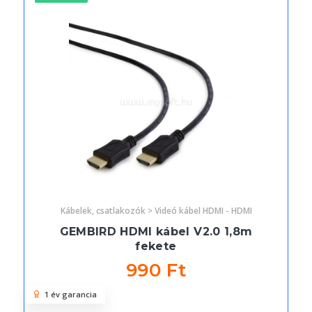
Kábelek, csatlakozók > Videó kábel HDMI - HDMI
GEMBIRD HDMI kábel V2.0 1,8m
fekete
990 Ft
1 év garancia