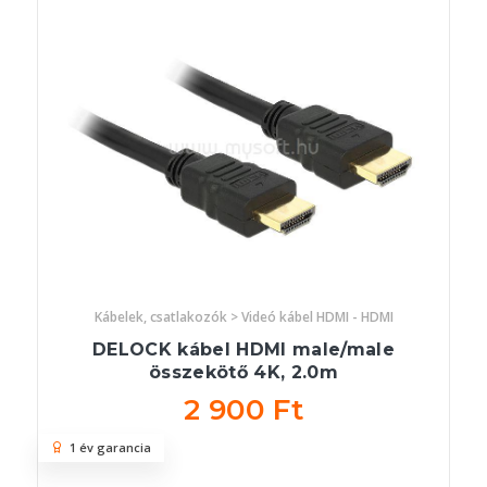
Kábelek, csatlakozók > Videó kábel HDMI - HDMI
DELOCK kábel HDMI male/male
összekötő 4K, 2.0m
2 900 Ft
1 év garancia