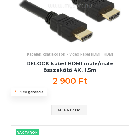
Kábelek, csatlakozók > Videó kábel HDMI - HDMI
DELOCK kábel HDMI male/male
összekötő 4K, 1.5m
2 900 Ft
1 év garancia
MEGNÉZEM
RAKTÁRON