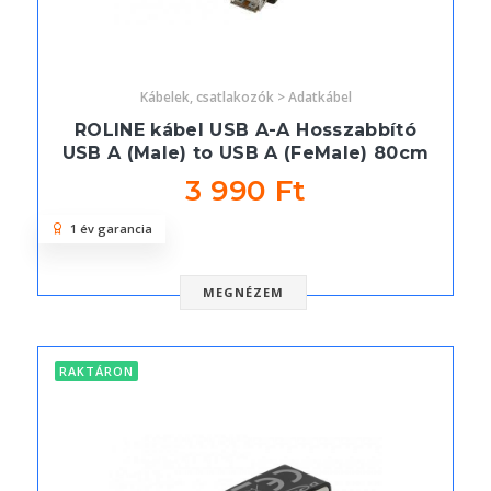
Kábelek, csatlakozók > Adatkábel
ROLINE kábel USB A-A Hosszabbító
USB A (Male) to USB A (FeMale) 80cm
3 990 Ft
1 év garancia
MEGNÉZEM
RAKTÁRON