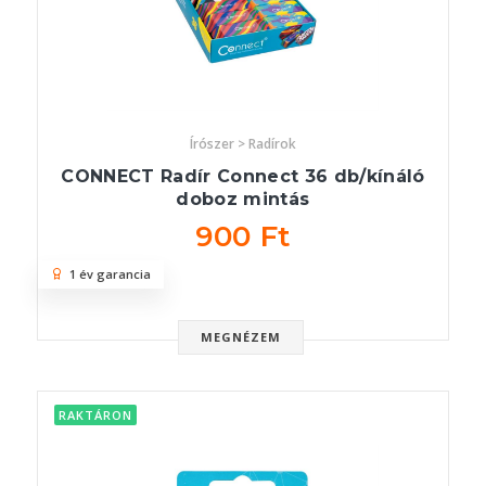
Írószer > Radírok
CONNECT Radír Connect 36 db/kínáló
doboz mintás
900 Ft
1 év garancia
MEGNÉZEM
RAKTÁRON