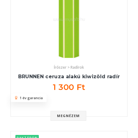
Írószer > Radírok
BRUNNEN ceruza alakú kiwizöld radír
1 300 Ft
1 év garancia
MEGNÉZEM
RAKTÁRON