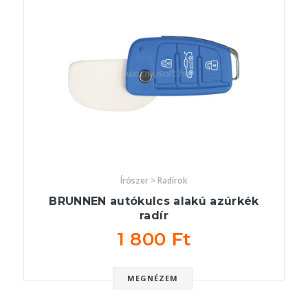
Írószer > Radírok
BRUNNEN autókulcs alakú azúrkék
radír
1 800 Ft
MEGNÉZEM