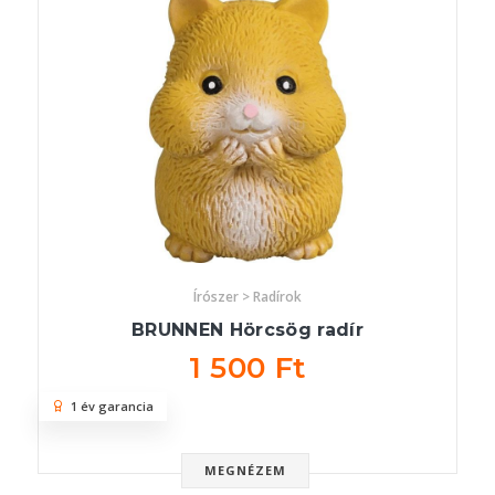
Írószer > Radírok
BRUNNEN Hörcsög radír
1 500 Ft
1 év garancia
MEGNÉZEM