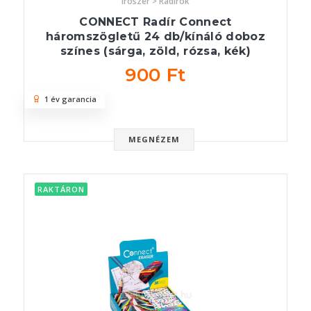
Írószer > Radírok
CONNECT Radír Connect
háromszögletű 24 db/kínáló doboz
színes (sárga, zöld, rózsa, kék)
900 Ft
1 év garancia
MEGNÉZEM
RAKTÁRON