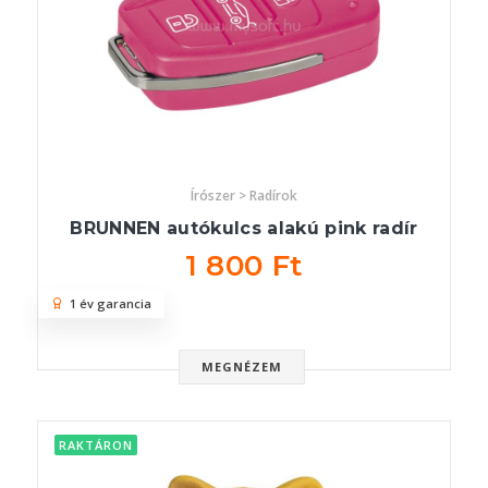
Írószer > Radírok
BRUNNEN autókulcs alakú pink radír
1 800 Ft
1 év garancia
MEGNÉZEM
RAKTÁRON