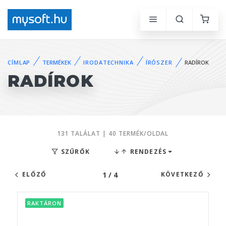
CÍMLAP
TERMÉKEK
IRODATECHNIKA
ÍRÓSZER
RADÍROK
RADÍROK
131 TALÁLAT | 40 TERMÉK/OLDAL
SZŰRŐK
RENDEZÉS
1 / 4
ELŐZŐ
KÖVETKEZŐ
RAKTÁRON