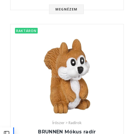
MEGNÉZEM
RAKTÁRON
Írószer > Radírok
BRUNNEN Mókus radír