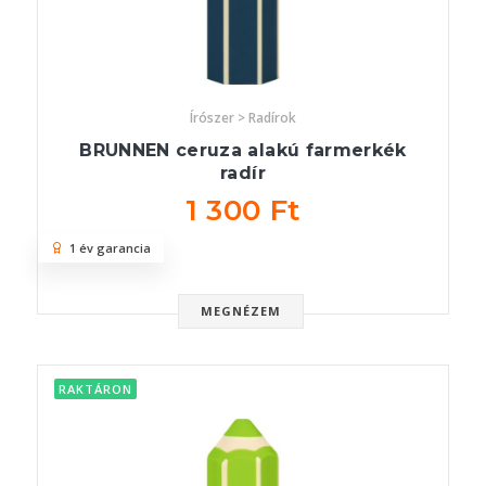
Írószer > Radírok
BRUNNEN ceruza alakú farmerkék
radír
1 300 Ft
1 év garancia
MEGNÉZEM
RAKTÁRON