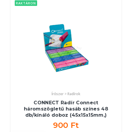
RAKTÁRON
Írószer > Radírok
CONNECT Radír Connect
háromszögletű hasáb színes 48
db/kínáló doboz (45x15x15mm,)
900 Ft