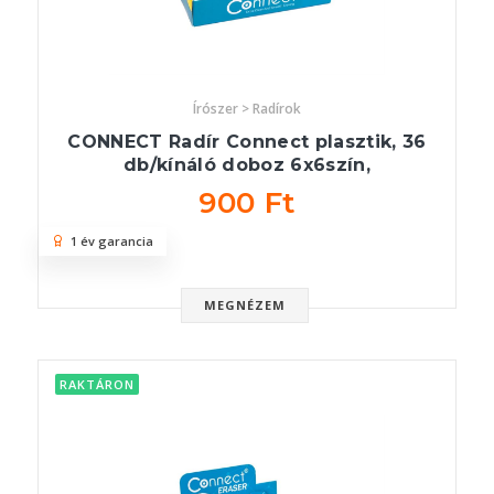
Írószer > Radírok
CONNECT Radír Connect plasztik, 36
db/kínáló doboz 6x6szín,
900 Ft
1 év garancia
MEGNÉZEM
RAKTÁRON