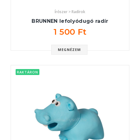
Írószer > Radírok
BRUNNEN lefolyódugó radír
1 500 Ft
MEGNÉZEM
RAKTÁRON