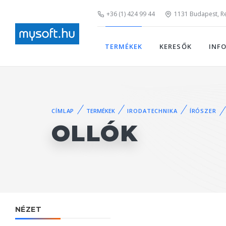
+36 (1) 424 99 44
1131 Budapest, Rei
TERMÉKEK
KERESŐK
INF
CÍMLAP
TERMÉKEK
IRODATECHNIKA
ÍRÓSZER
OLLÓK
NÉZET