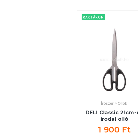
RAKTÁRON
Írószer > Ollók
DELI Classic 21cm-
irodai olló
1 900 Ft