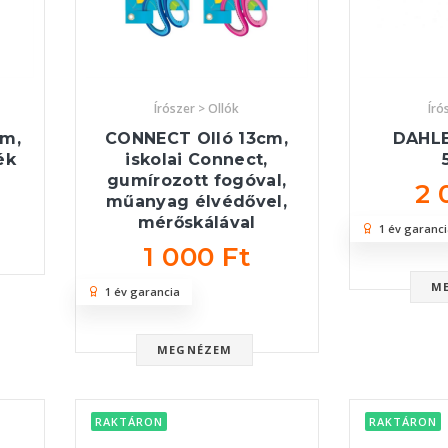
Írószer > Ollók
Író
cm,
CONNECT Olló 13cm,
DAHLE
ék
iskolai Connect,
gumírozott fogóval,
2 
műanyag élvédővel,
mérőskálával
1 év garanci
1 000 Ft
M
1 év garancia
MEGNÉZEM
RAKTÁRON
RAKTÁRON