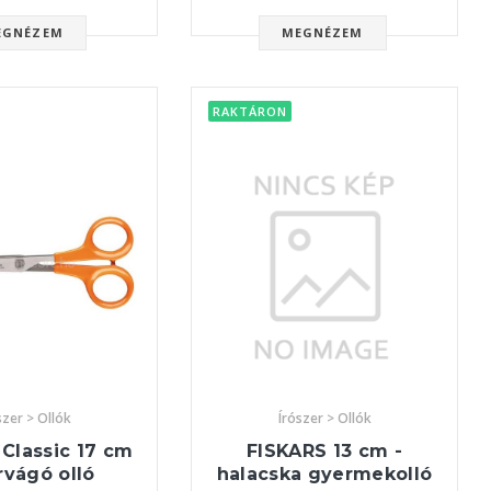
EGNÉZEM
MEGNÉZEM
RAKTÁRON
szer > Ollók
Írószer > Ollók
Classic 17 cm
FISKARS 13 cm -
rvágó olló
halacska gyermekolló