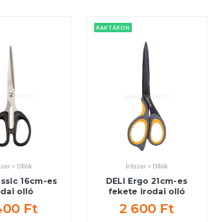
RAKTÁRON
szer > Ollók
Írószer > Ollók
assic 16cm-es
DELI Ergo 21cm-es
odai olló
fekete irodai olló
400 Ft
2 600 Ft