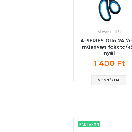
Írószer > Ollók
A-SERIES Olló 24,7
műanyag fekete/k
nyél
1 400 Ft
MEGNÉZEM
RAKTÁRON