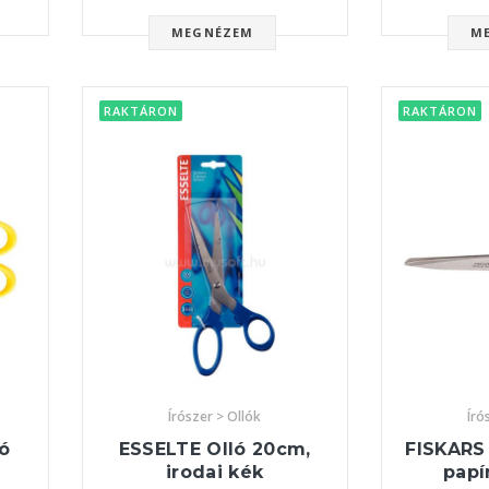
MEGNÉZEM
M
RAKTÁRON
RAKTÁRON
Írószer > Ollók
Író
ló
ESSELTE Olló 20cm,
FISKARS 
irodai kék
papí