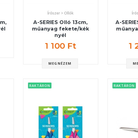
Írószer > Ollók
Író
cm,
A-SERIES Olló 13cm,
A-SERIES
él
műanyag fekete/kék
műanya
nyél
1 100 Ft
1 
MEGNÉZEM
M
RAKTÁRON
RAKTÁRON