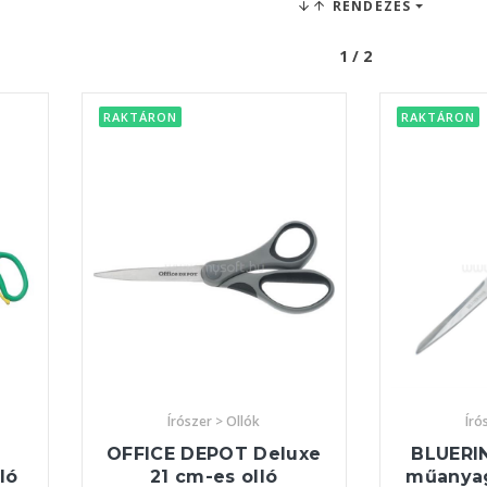
RENDEZÉS
1 / 2
RAKTÁRON
RAKTÁRON
Írószer > Ollók
Író
OFFICE DEPOT Deluxe
BLUERIN
ló
21 cm-es olló
műanyag