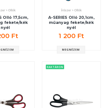
szer > Ollók
Írószer > Ollók
 Olló 17,5cm,
A-SERIES Olló 20,1cm,
g fekete/kék
műanyag fekete/kék
nyél
nyél
200 Ft
1 200 Ft
EGNÉZEM
MEGNÉZEM
RAKTÁRON