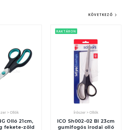
KÖVETKEZŐ
RAKTÁRON
szer > Ollók
Írószer > Ollók
G Olló 21cm,
ICO Sh002-02 Bl 23cm
 fekete-zöld
gumifogós irodai olló