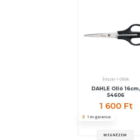
Írószer > Ollók
DAHLE Olló 16cm
54606
1 600 Ft
1 év garancia
MEGNÉZEM