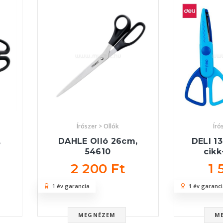
Írószer > Ollók
Író
,
DAHLE Olló 26cm,
DELI 13
54610
cikk
2 200 Ft
1 
1 év garancia
1 év garanci
MEGNÉZEM
M