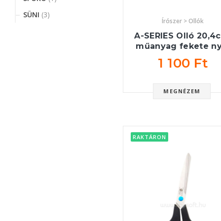
SÜNI
(3)
Írószer > Ollók
A-SERIES Olló 20,4
műanyag fekete ny
1 100 Ft
MEGNÉZEM
RAKTÁRON