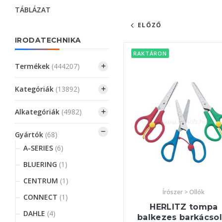
TÁBLÁZAT
ELŐZŐ
IRODATECHNIKA
RAKTÁRON
Termékek
(444207)
Kategóriák
(13892)
Alkategóriák
(4982)
Gyártók
(68)
A-SERIES
(6)
BLUERING
(1)
CENTRUM
(1)
Írószer > Ollók
CONNECT
(1)
HERLITZ tompa
DAHLE
(4)
balkezes barkácsol