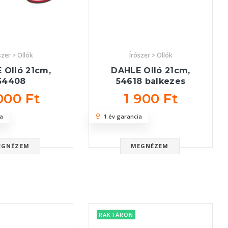
szer > Ollók
Írószer > Ollók
 Olló 21cm,
DAHLE Olló 21cm,
54408
54618 balkezes
000 Ft
1 900 Ft
a
1 év garancia
EGNÉZEM
MEGNÉZEM
RAKTÁRON