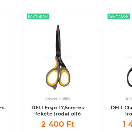
RAKTÁRON
RAKTÁRON
Írószer > Ollók
Író
es
DELI Ergo 17,5cm-es
DELI Cl
fekete irodai olló
ir
2 400 Ft
1 