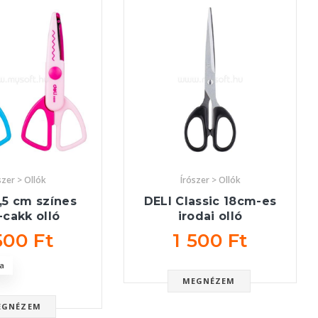
szer > Ollók
Írószer > Ollók
,5 cm színes
DELI Classic 18cm-es
-cakk olló
irodai olló
500 Ft
1 500 Ft
a
MEGNÉZEM
EGNÉZEM