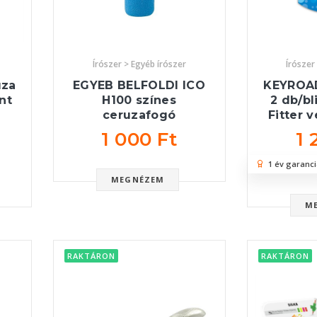
Írószer > Egyéb írószer
Írószer
uza
EGYEB BELFOLDI ICO
KEYROA
nt
H100 színes
2 db/bl
ceruzafogó
Fitter 
1 000 Ft
1 
1 év garanci
MEGNÉZEM
M
RAKTÁRON
RAKTÁRON