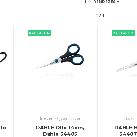
RENDEZÉS
1 / 1
RAKTÁRON
RAKTÁRON
Írószer > Egyéb írószer
Írószer
ló
DAHLE Olló 14cm,
DAHLE Há
,
Dahle 54405
54407