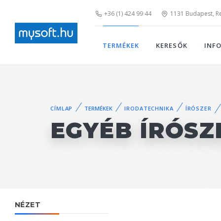
+36 (1) 424 99 44
1131 Budapest, Rei
TERMÉKEK
KERESŐK
INF
CÍMLAP
TERMÉKEK
IRODATECHNIKA
ÍRÓSZER
EGYÉB ÍRÓSZ
NÉZET