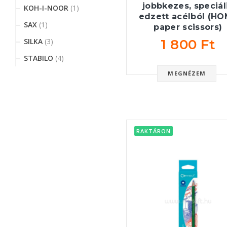
jobbkezes, speciál
KOH-I-NOOR
(1)
edzett acélból (H
SAX
(1)
paper scissors)
1 800 Ft
SILKA
(3)
STABILO
(4)
MEGNÉZEM
RAKTÁRON