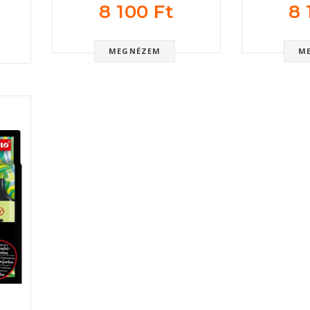
8 100 Ft
8 
MEGNÉZEM
M