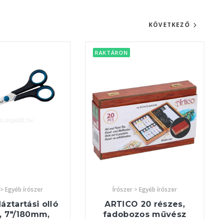
KÖVETKEZŐ
RAKTÁRON
 > Egyéb írószer
Írószer > Egyéb írószer
ztartási olló
ARTICO 20 részes,
, 7"/180mm,
fadobozos művész