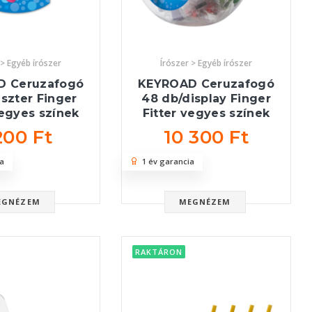
 > Egyéb írószer
Írószer > Egyéb írószer
D Ceruzafogó
KEYROAD Ceruzafogó
iszter Finger
48 db/display Finger
vegyes színek
Fitter vegyes színek
200 Ft
10 300 Ft
a
1 év garancia
EGNÉZEM
MEGNÉZEM
RAKTÁRON