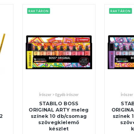
RAKTÁRON
RAKTÁRON
Írószer > Egyéb írószer
Írószer
STABILO BOSS
STA
ORIGINAL ARTY meleg
ORIGINA
72
színek 10 db/csomag
színek 
szövegkielemő
szöv
készlet
k