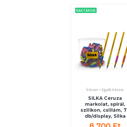
RAKTÁRON
Írószer > Egyéb írószer
SILKA Ceruza
markolat, spirál,
szilikon, csillám, 
db/display, Silka
8 700 Ft