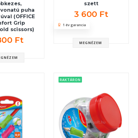
bbkezes,
szett
vonatú puha
3 600 Ft
úval (OFFICE
fort Grip
1 év garancia
ld scissors)
800 Ft
MEGNÉZEM
EGNÉZEM
RAKTÁRON