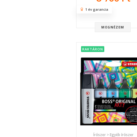
1 év garancia
MEGNÉZEM
RAKTÁRON
Írószer > Egyéb írószer