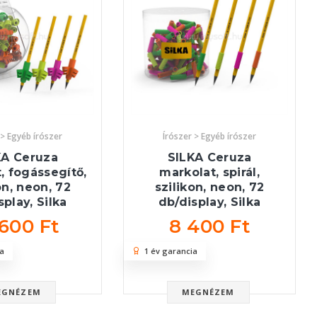
 > Egyéb írószer
Írószer > Egyéb írószer
KA Ceruza
SILKA Ceruza
, fogássegítő,
markolat, spirál,
on, neon, 72
szilikon, neon, 72
splay, Silka
db/display, Silka
 600 Ft
8 400 Ft
a
1 év garancia
EGNÉZEM
MEGNÉZEM