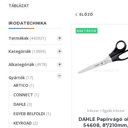
TÁBLÁZAT
ELŐZŐ
IRODATECHNIKA
RAKTÁRON
Termékek
(443931)
Kategóriák
(13869)
Alkategóriák
(4978)
Gyártók
(17)
ARTICO
(1)
CONNECT
(1)
DAHLE
(3)
Írószer > Egyéb írószer
EGYEB BELFOLDI
(1)
DAHLE Papírvágó ol
KEYROAD
(2)
54608, 8"/210mm