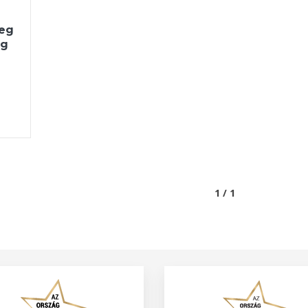
eg
ag
1 / 1