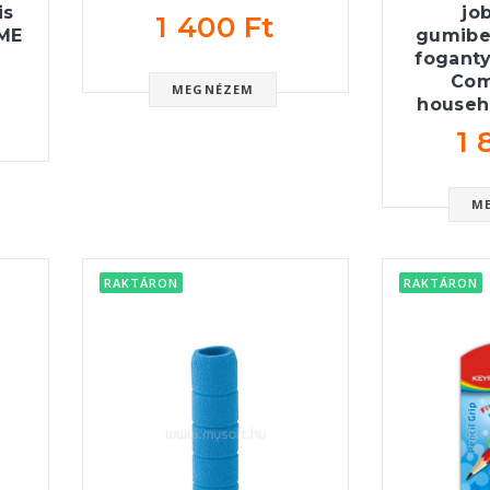
is
jo
1 400 Ft
OME
gumibe
foganty
Com
MEGNÉZEM
househo
1 
M
RAKTÁRON
RAKTÁRON