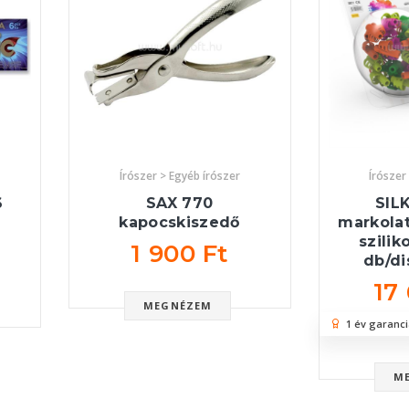
Írószer > Egyéb írószer
Írószer
6
SAX 770
SIL
kapocskiszedő
markolat
szilik
1 900 Ft
db/di
17
MEGNÉZEM
1 év garanci
M