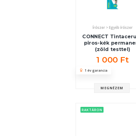
Írószer > Egyéb írószer
CONNECT Tintacer
piros-kék permane
(zöld testtel)
1 000 Ft
1 év garancia
MEGNÉZEM
RAKTÁRON