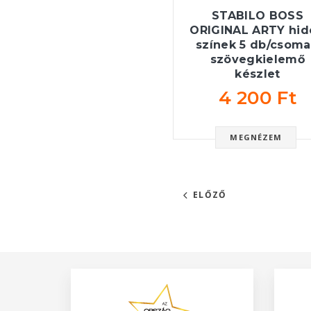
STABILO BOSS
ORIGINAL ARTY hid
színek 5 db/csom
szövegkielemő
készlet
4 200 Ft
MEGNÉZEM
ELŐZŐ