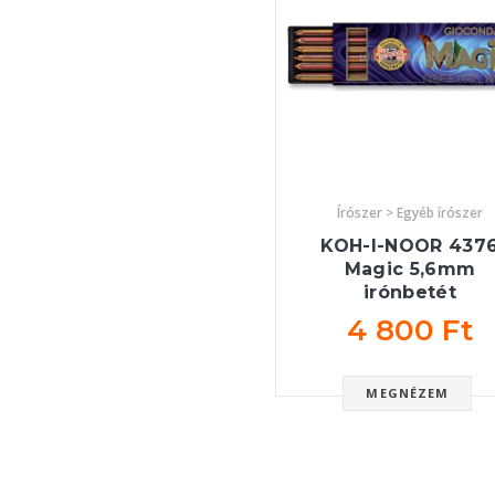
Írószer > Egyéb írószer
KOH-I-NOOR 437
Magic 5,6mm
irónbetét
4 800 Ft
MEGNÉZEM