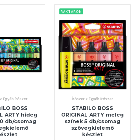
RAKTÁRON
 > Egyéb írószer
Írószer > Egyéb írószer
BILO BOSS
STABILO BOSS
L ARTY hideg
ORIGINAL ARTY meleg
10 db/csomag
színek 5 db/csomag
egkielemő
szövegkielemő
észlet
készlet