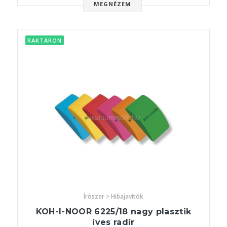
MEGNÉZEM
RAKTÁRON
Írószer > Hibajavítók
KOH-I-NOOR 6225/18 nagy plasztik
íves radír