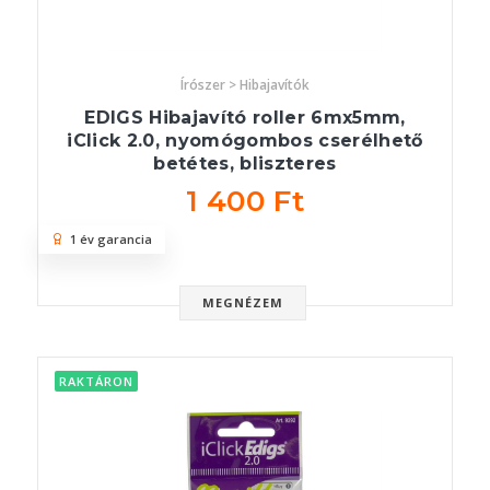
Írószer > Hibajavítók
EDIGS Hibajavító roller 6mx5mm,
iClick 2.0, nyomógombos cserélhető
betétes, bliszteres
1 400 Ft
1 év garancia
MEGNÉZEM
RAKTÁRON