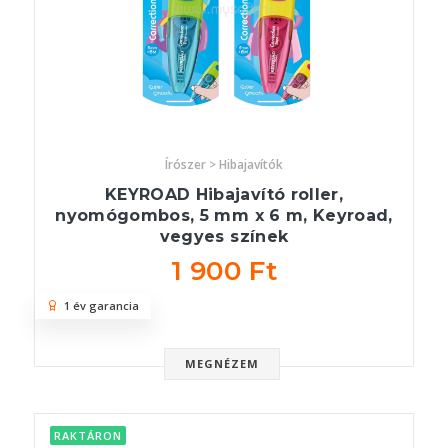
Írószer > Hibajavítók
KEYROAD Hibajavító roller,
nyomógombos, 5 mm x 6 m, Keyroad,
vegyes színek
1 900 Ft
1 év garancia
MEGNÉZEM
RAKTÁRON