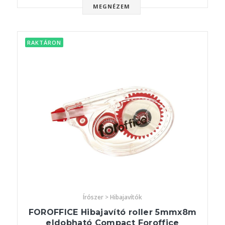
MEGNÉZEM
RAKTÁRON
Írószer > Hibajavítók
FOROFFICE Hibajavító roller 5mmx8m
eldobható Compact Foroffice