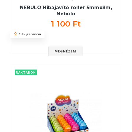
NEBULO Hibajavító roller 5mmx8m,
Nebulo
1 100 Ft
1 év garancia
MEGNÉZEM
RAKTÁRON