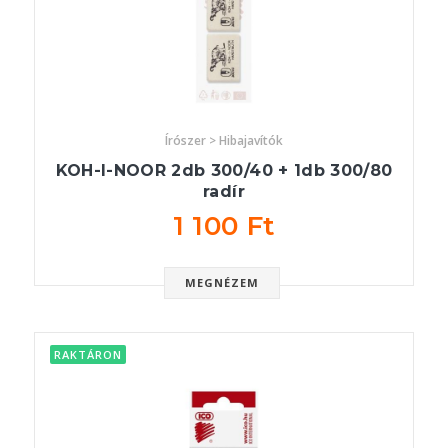
Írószer > Hibajavítók
KOH-I-NOOR 2db 300/40 + 1db 300/80
radír
1 100 Ft
MEGNÉZEM
RAKTÁRON