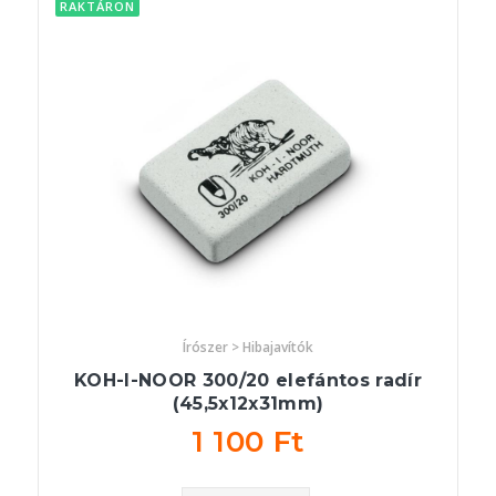
RAKTÁRON
Írószer > Hibajavítók
KOH-I-NOOR 300/20 elefántos radír
(45,5x12x31mm)
1 100 Ft