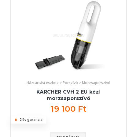
Háztartási eszköz > Porszívó > Morzsaporszívó
KARCHER CVH 2 EU kézi
morzsaporszívó
19 100 Ft
2 év garancia